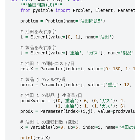
"""油田問題(式)"""
from
pysimple
import
Problem
,
Element
,
Paramete
problem
=
Problem
(
name
=
'油田問題5'
)
# 油田を表す添字
i
=
Element
(
value
=
[
0
,
1
],
name
=
'油田'
)
# 製品を表す添字
j
=
Element
(
value
=
[
'重油'
,
'ガス'
],
name
=
'製品'
)
# 油田 i の運転コスト/日
costX
=
Parameter
(
index
=
i
,
value
=
{
0
:
180
,
1
:
16
# 製品 j のノルマ/週
norma
=
Parameter
(
index
=
j
,
value
=
{
'重油'
:
12
,
'
# 油田 i の製品 j 生産量/日
prodXvalue
=
{(
0
,
'重油'
):
6
,
(
0
,
'ガス'
):
4
,
(
1
,
'重油'
):
1
,
(
1
,
'ガス'
):
6
}
prodX
=
Parameter
(
index
=
(
i
,
j
),
value
=
prodXvalue
# 油田 i の運転日数（変数）
x
=
Variable
(
lb
=
0
,
ub
=
5
,
index
=
i
,
name
=
'油田の運
print
(
costX
)