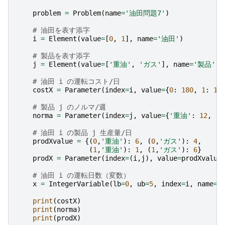
problem
=
Problem
(
name
=
'油田問題7'
)
# 油田を表す添字
i
=
Element
(
value
=
[
0
,
1
],
name
=
'油田'
)
# 製品を表す添字
j
=
Element
(
value
=
[
'重油'
,
'ガス'
],
name
=
'製品'
)
# 油田 i の運転コスト/日
costX
=
Parameter
(
index
=
i
,
value
=
{
0
:
180
,
1
:
16
# 製品 j のノルマ/週
norma
=
Parameter
(
index
=
j
,
value
=
{
'重油'
:
12
,
'
# 油田 i の製品 j 生産量/日
prodXvalue
=
{(
0
,
'重油'
):
6
,
(
0
,
'ガス'
):
4
,
(
1
,
'重油'
):
1
,
(
1
,
'ガス'
):
6
}
prodX
=
Parameter
(
index
=
(
i
,
j
),
value
=
prodXvalue
# 油田 i の運転日数（変数）
x
=
IntegerVariable
(
lb
=
0
,
ub
=
5
,
index
=
i
,
name
=
'
print
(
costX
)
print
(
norma
)
print
(
prodX
)