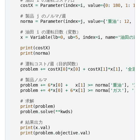
costX
=
Parameter
(
index
=
i
,
value
=
{
0
:
180
,
1
:
16
# 製品 j のノルマ/週
norma
=
Parameter
(
index
=
j
,
value
=
{
'重油'
:
12
,
'
# 油田 i の運転日数（変数）
x
=
Variable
(
lb
=
0
,
ub
=
5
,
index
=
i
,
name
=
'油田の運
print
(
costX
)
print
(
norma
)
# 運転コスト/週（目的関数）
problem
+=
costX
[
0
]
*
x
[
0
]
+
costX
[
1
]
*
x
[
1
],
'全運
# 製品ノルマ
problem
+=
6
*
x
[
0
]
+
x
[
1
]
>=
norma
[
'重油'
],
'重
problem
+=
4
*
x
[
0
]
+
6
*
x
[
1
]
>=
norma
[
'ガス'
],
'ガ
# 求解
print
(
problem
)
problem
.
solve
(
**
kwds
)
# 結果出力
print
(
x
.
val
)
print
(
problem
.
objective
.
val
)