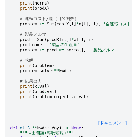
print
(
norma
)
print
(
prodX
)
# 運転コスト/週（目的関数）
problem
+=
Sum
(
costX
[
i
]
*
x
[
i
],
i
),
'全運転コスト'
# 製品ノルマ
prod
=
Sum
(
prodX
[
i
,
j
]
*
x
[
i
],
i
)
prod
.
name
=
'製品の生産量'
problem
+=
prod
>=
norma
[
j
],
'製品ノルマ'
# 求解
print
(
problem
)
problem
.
solve
(
**
kwds
)
# 結果出力
print
(
x
.
val
)
print
(
prod
.
val
)
print
(
problem
.
objective
.
val
)
[ドキュメント]
def
oil6
(
**
kwds
:
Any
)
->
None
:
"""油田問題(整数変数)"""