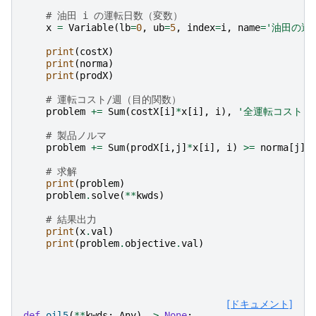
# 油田 i の運転日数（変数）
x
=
Variable
(
lb
=
0
,
ub
=
5
,
index
=
i
,
name
=
'油田の運
print
(
costX
)
print
(
norma
)
print
(
prodX
)
# 運転コスト/週（目的関数）
problem
+=
Sum
(
costX
[
i
]
*
x
[
i
],
i
),
'全運転コスト'
# 製品ノルマ
problem
+=
Sum
(
prodX
[
i
,
j
]
*
x
[
i
],
i
)
>=
norma
[
j
],
# 求解
print
(
problem
)
problem
.
solve
(
**
kwds
)
# 結果出力
print
(
x
.
val
)
print
(
problem
.
objective
.
val
)
[ドキュメント]
def
oil5
(
**
kwds
:
Any
)
->
None
: