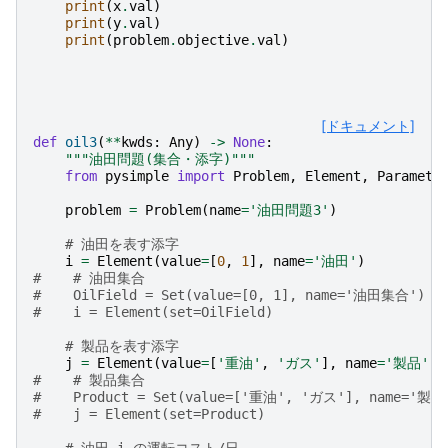
print
(
x
.
val
)
print
(
y
.
val
)
print
(
problem
.
objective
.
val
)
[ドキュメント]
def
oil3
(
**
kwds
:
Any
)
->
None
:
"""油田問題(集合・添字)"""
from
pysimple
import
Problem
,
Element
,
Paramete
problem
=
Problem
(
name
=
'油田問題3'
)
# 油田を表す添字
i
=
Element
(
value
=
[
0
,
1
],
name
=
'油田'
)
#    # 油田集合
#    OilField = Set(value=[0, 1], name='油田集合')
#    i = Element(set=OilField)
# 製品を表す添字
j
=
Element
(
value
=
[
'重油'
,
'ガス'
],
name
=
'製品'
)
#    # 製品集合
#    Product = Set(value=['重油', 'ガス'], name='製
#    j = Element(set=Product)
# 油田 i の運転コスト/日