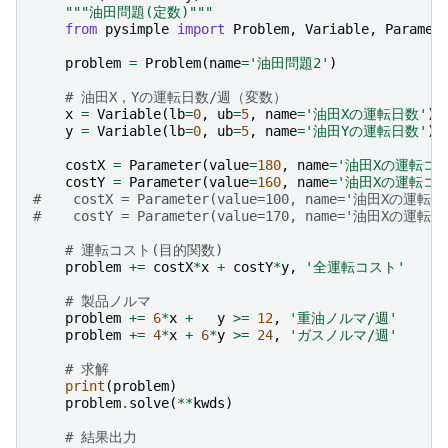
"""油田問題(定数)"""
from
pysimple
import
Problem
,
Variable
,
Paramet
problem
=
Problem
(
name
=
'油田問題2'
)
# 油田X，Yの運転日数/週（変数）
x
=
Variable
(
lb
=
0
,
ub
=
5
,
name
=
'油田Xの運転日数'
)
y
=
Variable
(
lb
=
0
,
ub
=
5
,
name
=
'油田Yの運転日数'
)
costX
=
Parameter
(
value
=
180
,
name
=
'油田Xの運転コ
costY
=
Parameter
(
value
=
160
,
name
=
'油田Xの運転コ
#    costX = Parameter(value=100, name='油田Xの運転
#    costY = Parameter(value=170, name='油田Xの運転
# 運転コスト(目的関数)
problem
+=
costX
*
x
+
costY
*
y
,
'全運転コスト'
# 製品ノルマ
problem
+=
6
*
x
+
y
>=
12
,
'重油ノルマ/週'
problem
+=
4
*
x
+
6
*
y
>=
24
,
'ガスノルマ/週'
# 求解
print
(
problem
)
problem
.
solve
(
**
kwds
)
# 結果出力