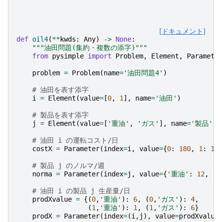
[ドキュメント]
def
oil4
(
**
kwds
:
Any
)
->
None
:
"""油田問題(集約・複数の添字)"""
from
pysimple
import
Problem
,
Element
,
Paramete
problem
=
Problem
(
name
=
'油田問題4'
)
# 油田を表す添字
i
=
Element
(
value
=
[
0
,
1
],
name
=
'油田'
)
# 製品を表す添字
j
=
Element
(
value
=
[
'重油'
,
'ガス'
],
name
=
'製品'
)
# 油田 i の運転コスト/日
costX
=
Parameter
(
index
=
i
,
value
=
{
0
:
180
,
1
:
16
# 製品 j のノルマ/週
norma
=
Parameter
(
index
=
j
,
value
=
{
'重油'
:
12
,
'
# 油田 i の製品 j 生産量/日
prodXvalue
=
{(
0
,
'重油'
):
6
,
(
0
,
'ガス'
):
4
,
(
1
,
'重油'
):
1
,
(
1
,
'ガス'
):
6
}
prodX
=
Parameter
(
index
=
(
i
,
j
),
value
=
prodXvalue