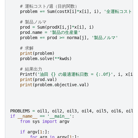
# 運転コスト/週（目的関数）
problem
+=
Sum
(
costX
[
i
]
*
x
[
i
],
i
),
'全運転コスト'
# 製品ノルマ
prod
=
Sum
(
prodX
[
i
,
j
]
*
x
[
i
],
i
)
prod
.
name
=
'製品の生産量'
problem
+=
prod
>=
norma
[
j
],
'製品ノルマ'
# 求解
print
(
problem
)
problem
.
solve
(
**
kwds
)
# 結果出力
Printf
(
'油田 
{}
 の最適運転日数 = 
{:.0f}
'
,
i
,
x
[
i
]
.
print
(
prod
.
val
)
print
(
problem
.
objective
.
val
)
PROBLEMS
=
oil1
,
oil2
,
oil3
,
oil4
,
oil5
,
oil6
,
oil7
if
__name__
==
'__main__'
:
from
sys
import
argv
if
argv
[
1
:]:
for
arg
in
argv
[
1
:]: