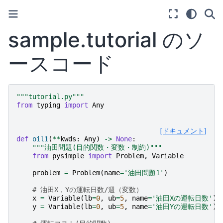
sample.tutorial のソ
ースコード
"""tutorial.py"""
from
typing
import
Any
[ドキュメント]
def
oil1
(
**
kwds
:
Any
)
->
None
:
"""油田問題(目的関数・変数・制約)"""
from
pysimple
import
Problem
,
Variable
problem
=
Problem
(
name
=
'油田問題1'
)
# 油田X，Yの運転日数/週（変数）
x
=
Variable
(
lb
=
0
,
ub
=
5
,
name
=
'油田Xの運転日数'
)
y
=
Variable
(
lb
=
0
,
ub
=
5
,
name
=
'油田Yの運転日数'
)