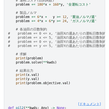
# 運転コスト(目的関数)
problem
+=
180
*
x
+
160
*
y
,
'全運転コスト'
# 製品ノルマ
problem
+=
6
*
x
+
y
>=
12
,
'重油ノルマ/週'
problem
+=
4
*
x
+
6
*
y
>=
24
,
'ガスノルマ/週'
# 各油田の日数制約
#    problem += 0 <= x, '油田Xの週あたりの運転日数制約
#    problem += x <= 5, '油田Xの週あたりの運転日数制約
#    problem += 0 <= y, '油田Yの週あたりの運転日数制約
#    problem += y <= 5, '油田Yの週あたりの運転日数制約
# 求解
print
(
problem
)
problem
.
solve
(
**
kwds
)
# 結果出力
print
(
x
.
val
)
print
(
y
.
val
)
print
(
problem
.
objective
.
val
)
[ドキュメント]
def
oil2
(
**
kwds
:
Any
)
->
None
: