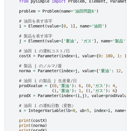
from
pysimple
import
Problem
,
Element
,
Paramete
problem
=
Problem
(
name
=
'油田問題6'
)
# 油田を表す添字
i
=
Element
(
value
=
[
0
,
1
],
name
=
'油田'
)
# 製品を表す添字
j
=
Element
(
value
=
[
'重油'
,
'ガス'
],
name
=
'製品'
)
# 油田 i の運転コスト/日
costX
=
Parameter
(
index
=
i
,
value
=
{
0
:
180
,
1
:
16
# 製品 j のノルマ/週
norma
=
Parameter
(
index
=
j
,
value
=
{
'重油'
:
12
,
'
# 油田 i の製品 j 生産量/日
prodXvalue
=
{(
0
,
'重油'
):
6
,
(
0
,
'ガス'
):
4
,
(
1
,
'重油'
):
1
,
(
1
,
'ガス'
):
6
}
prodX
=
Parameter
(
index
=
(
i
,
j
),
value
=
prodXvalue
# 油田 i の運転日数（変数）
x
=
IntegerVariable
(
lb
=
0
,
ub
=
5
,
index
=
i
,
name
=
'
print
(
costX
)
print
(
norma
)
print
(
prodX
)