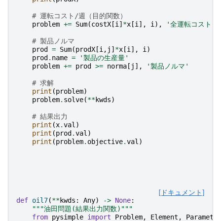
# 運転コスト/週（目的関数）
problem
+=
Sum
(
costX
[
i
]
*
x
[
i
],
i
),
'全運転コスト'
# 製品ノルマ
prod
=
Sum
(
prodX
[
i
,
j
]
*
x
[
i
],
i
)
prod
.
name
=
'製品の生産量'
problem
+=
prod
>=
norma
[
j
],
'製品ノルマ'
# 求解
print
(
problem
)
problem
.
solve
(
**
kwds
)
# 結果出力
print
(
x
.
val
)
print
(
prod
.
val
)
print
(
problem
.
objective
.
val
)
[ドキュメント]
def
oil7
(
**
kwds
:
Any
)
->
None
:
"""油田問題(結果出力関数)"""
from
pysimple
import
Problem
,
Element
,
Paramete