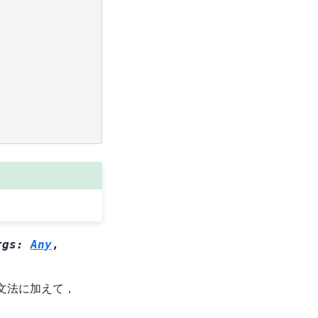
rgs
:
Any
,
の文法に加えて，