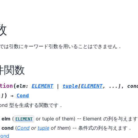
数
では引数にキーワード引数を用いることはできません．
件関数
(
tion
elm
:
ELEMENT
|
tuple
[
ELEMENT
,
...
]
,
con
)
.
]
→
Cond
ond 型を生成する関数です．
elm
(
or tuple of them) -- Element の列を与えま
ELEMENT
cond
(
Cond
or
tuple
of
them
) -- 条件式の列を与えます．
ond