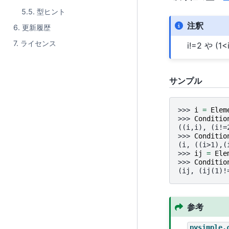
5.5. 型ヒント
注釈
6. 更新履歴
7. ライセンス
i!=2 や 
サンプル
>>> 
i
=
Elem
>>> 
Conditio
((i,i), (i!=
>>> 
Conditio
(i, ((i>1),(
>>> 
ij
=
Ele
>>> 
Conditio
(ij, (ij(1)!
参考
pysimple.