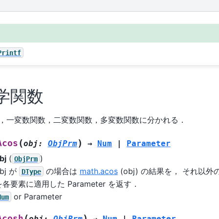
Printf
学関数
，一変数関数，二変数関数，多変数関数に分かれる．
(
)
Acos
obj
:
ObjPrm
→
Num
|
Parameter
bj
(
)
ObjPrm
bj が
の場合は
math.acos
(obj) の結果を， それ以外の場
DType
を各要素に適用した Parameter を返す．
or Parameter
Num
(
)
Acosh
obj
:
ObjPrm
→
Num
|
Parameter