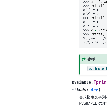
>>> 
a
=
Para
>>> 
Printf
(
'
a[1] = 10
a[2] = 20
>>> 
Printf
(
'
a[1] = 10
a[2] = 20
>>> 
x
=
Vari
>>> 
Printf
(
'
x[1]>=10: (x
x[2]>=20: (x
参考
pysimple.
Fprin
pysimple.
)
**
kwds
:
Any
→
書式指定文字列を
PySIMPLE