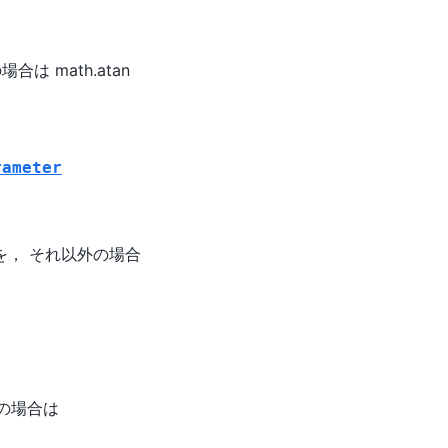
合は math.atan
rameter
の結果を， それ以外の場合
外の場合は