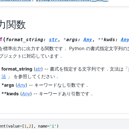
力関数
(
f
format_string
:
str
,
*
args
:
Any
,
**
kwds
:
An
標準出力に出力する関数です． Python の書式指定文字列
 のオブジェクトに対応しています．
format_string
(
str
) -- 書式を指定する文字列です．文法は「
法
」 を参照してください．
*args
(
Any
) -- キーワードなし引数です．
**kwds
(
Any
) -- キーワードあり引数です．
ent
(
value
=
[
1
,
2
],
name
=
'i'
)