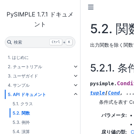
PySIMPLE 1.7.1 ドキュメ
ント
5.2.
関
検索
+
Ctrl
K
出力関数を除く関数
1. はじめに
5.2.1.
条
2. チュートリアル
3. ユーザガイド
Condi
pysimple.
4. サンプル
tuple
[
Cond
,
..
5. API ドキュメント
条件式を表す C
5.1. クラス
5.2. 関数
パラメータ
:
5.3. 例外
5.4. 演算
戻り値の型
:
C