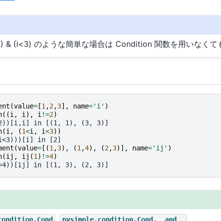
(1<i) & (i<3) のような簡単な場合は Condition 関数を用い
ent
(
value
=
[
1
,
2
,
3
],
name
=
'i'
)
n
((
i
,
i
),
i
!=
2
)
2))[i,i] in [(1, 1), (3, 3)]
n
(
i
,
(
1
<
i
,
i
<
3
))
i<3)))[i] in [2]
ment
(
value
=
[(
1
,
3
),
(
1
,
4
),
(
2
,
3
)],
name
=
'ij'
)
n
(
ij
,
ij
(
1
)
!=
4
)
=4))[ij] in [(1, 3), (2, 3)]
,
condition.Cond
pysimple.condition.Cond.__and__