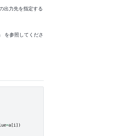
 などの出力先を指定する
」 を参照してくださ
lue
=
a
[
i
])