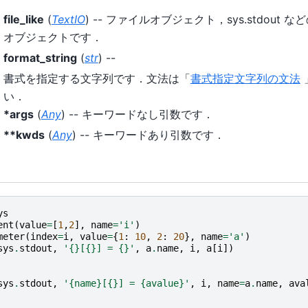
file_like
(
TextIO
) -- ファイルオブジェクト，sys.stdout
オブジェクトです．
format_string
(
str
) --
書式を指定する文字列です．文法は「
書式指定文字列の文法
い．
*args
(
Any
) -- キーワードなし引数です．
**kwds
(
Any
) -- キーワードあり引数です．
ys
ent
(
value
=
[
1
,
2
],
name
=
'i'
)
meter
(
index
=
i
,
value
=
{
1
:
10
,
2
:
20
},
name
=
'a'
)
sys
.
stdout
,
'
{}
[
{}
] = 
{}
'
,
a
.
name
,
i
,
a
[
i
])
sys
.
stdout
,
'
{name}
[
{}
] = 
{avalue}
'
,
i
,
name
=
a
.
name
,
ava