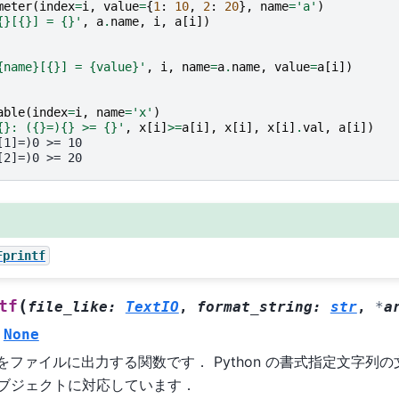
meter
(
index
=
i
,
value
=
{
1
:
10
,
2
:
20
},
name
=
'a'
)
{}
[
{}
] = 
{}
'
,
a
.
name
,
i
,
a
[
i
])
{name}
[
{}
] = 
{value}
'
,
i
,
name
=
a
.
name
,
value
=
a
[
i
])
able
(
index
=
i
,
name
=
'x'
)
{}
: (
{}
=)
{}
 >= 
{}
'
,
x
[
i
]
>=
a
[
i
],
x
[
i
],
x
[
i
]
.
val
,
a
[
i
])
[1]=)0 >= 10
[2]=)0 >= 20
Fprintf
(
tf
file_like
:
TextIO
,
format_string
:
str
,
*
a
None
ファイルに出力する関数です． Python の書式指定文字列
 のオブジェクトに対応しています．