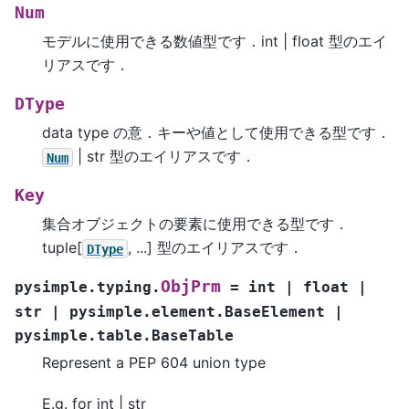
Num
モデルに使用できる数値型です．int | float 型のエイ
リアスです．
DType
data type の意．キーや値として使用できる型です．
| str 型のエイリアスです．
Num
Key
集合オブジェクトの要素に使用できる型です．
tuple[
, ...] 型のエイリアスです．
DType
ObjPrm
pysimple.typing.
=
int
|
float
|
str
|
pysimple.element.BaseElement
|
pysimple.table.BaseTable
Represent a PEP 604 union type
E.g. for int | str