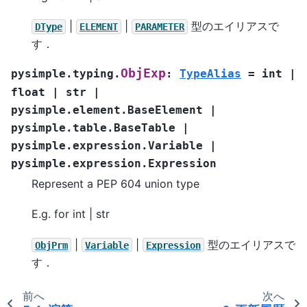
|
|
型のエイリアスで
DType
ELEMENT
PARAMETER
す．
ObjExp
pysimple.typing.
:
TypeAlias
=
int
|
float
|
str
|
pysimple.element.BaseElement
|
pysimple.table.BaseTable
|
pysimple.expression.Variable
|
pysimple.expression.Expression
Represent a PEP 604 union type
E.g. for int | str
|
|
型のエイリアスで
ObjPrm
Variable
Expression
す．
前へ
次へ