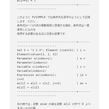
a[i>=3] = 1

-----------------------------------+-------
-----------------------

このように PySIMPLE では条件式を添字のようにして記述
します．ただし，

条件式が一つの式の複数箇所に登場する場合，条件式は一度
保存したものを

使用する必要がある点に注意が必要です．

-----------------------------------+-------
-----------------------

Set S = "1 2 3"; Element i(set=S); | i = 
Element(value=[1, 2, 3])

Parameter a(index=i);              | a = 
Parameter(index=i)

Variable x(index=i)                | x = 
Variable(index=i)

Expression ax(index=i);            | i2 = 
i<=2

ax[i] = a[i] + x[i], i<=2;         | ax = 
a[i2] + x[i2]

-----------------------------------+-------
-----------------------

次の例では，定数 asum の値を定数 a[i] の中で 0 より
大きいものの和
