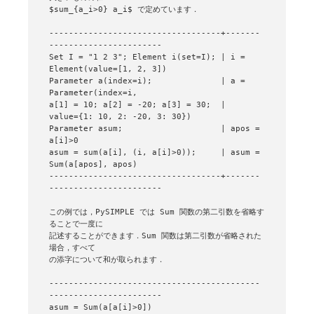
$sum_{a_i>0} a_i$ で定めています．

-----------------------------------+-------
-----------------------

Set I = "1 2 3"; Element i(set=I); | i = 
Element(value=[1, 2, 3])

Parameter a(index=i);              | a = 
Parameter(index=i,

a[1] = 10; a[2] = -20; a[3] = 30;  |  
value={1: 10, 2: -20, 3: 30})

Parameter asum;                    | apos = 
a[i]>0

asum = sum(a[i], (i, a[i]>0));     | asum = 
Sum(a[apos], apos)

-----------------------------------+-------
-----------------------

この例では，PySIMPLE では Sum 関数の第二引数を省略す
ることで一度に

記述することができます．Sum 関数は第二引数が省略された
場合，すべて

の添字について和が取られます．

-------------------------------------------
-----------------------

asum = Sum(a[a[i]>0])
