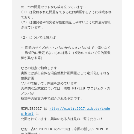
の二つの問題セットから成り立っています．

(1) は投稿された問題をできるだけ網羅するように構成され
ており，

(2) は開発者や研究者が性能検証しやすいような問題が抽出
されています．

(2) については例えば

- 問題のサイズが小さいものから大きいものまで，偏りなく

- 数値的に安定でないものは除く（複数のソルバで目的関数
値が異なる等）

などの観点で抽出します．

実際には抽出自体を混合整数計画問題として定式化しそれを
整数計画

ソルバで解いて，問題を決めています．

具体的な定式化については，現在 MIPLIB プロジェクトの
メンバが

執筆中の論文の中で紹介される予定です．

MIPLIB2017 は 
http://miplib2017.zib.de/inde
x.html
 に

公開されています．興味のある方は是非ご覧ください！

なお，古い MIPLIB のページは，今回の新しい MIPLIB 