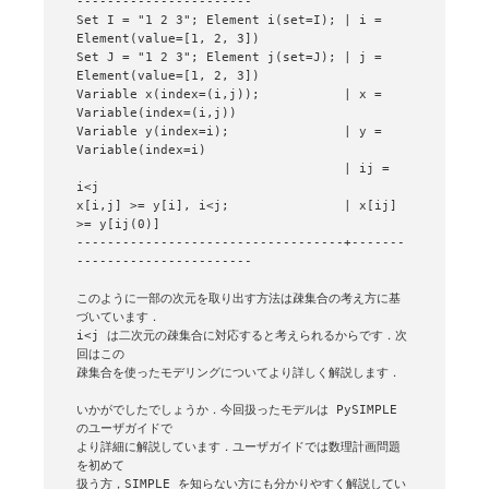
-----------------------

Set I = "1 2 3"; Element i(set=I); | i = 
Element(value=[1, 2, 3])

Set J = "1 2 3"; Element j(set=J); | j = 
Element(value=[1, 2, 3])

Variable x(index=(i,j));           | x = 
Variable(index=(i,j))

Variable y(index=i);               | y = 
Variable(index=i)

                                   | ij = 
i<j

x[i,j] >= y[i], i<j;               | x[ij] 
>= y[ij(0)]

-----------------------------------+-------
-----------------------

このように一部の次元を取り出す方法は疎集合の考え方に基
づいています．

i<j は二次元の疎集合に対応すると考えられるからです．次
回はこの

疎集合を使ったモデリングについてより詳しく解説します．

いかがでしたでしょうか．今回扱ったモデルは PySIMPLE 
のユーザガイドで

より詳細に解説しています．ユーザガイドでは数理計画問題
を初めて

扱う方，SIMPLE を知らない方にも分かりやすく解説してい