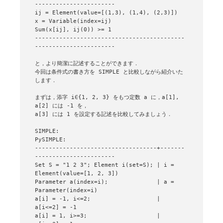
-----------------------

ij = Element(value=[(1,3), (1,4), (2,3)])

x = Variable(index=ij)

Sum(x[ij], ij(0)) >= 1

-------------------------------------------
-----------------------

と，より簡潔に記述することができます．

今回は条件式の書き方を SIMPLE と比較しながら紹介いた
します．

まずは，添字 i∈{1, 2, 3} をもつ定数 a に，a[1], 
a[2] には -1 を，

a[3] には 1 を設定する記述を比較してみましょう．

SIMPLE:                              
PySIMPLE:

-----------------------------------+-------
-----------------------

Set S = "1 2 3"; Element i(set=S); | i = 
Element(value=[1, 2, 3])

Parameter a(index=i);              | a = 
Parameter(index=i)

a[i] = -1, i<=2;                   | 
a[i<=2] = -1

a[i] = 1, i>=3;                    | 