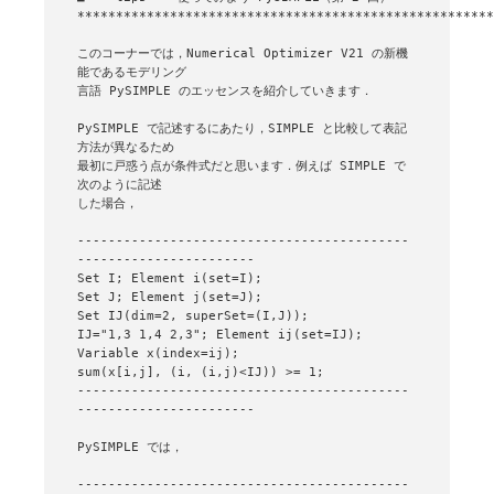
******************************************************
このコーナーでは，Numerical Optimizer V21 の新機
能であるモデリング

言語 PySIMPLE のエッセンスを紹介していきます．

PySIMPLE で記述するにあたり，SIMPLE と比較して表記
方法が異なるため

最初に戸惑う点が条件式だと思います．例えば SIMPLE で
次のように記述

した場合，

-------------------------------------------
-----------------------

Set I; Element i(set=I);

Set J; Element j(set=J);

Set IJ(dim=2, superSet=(I,J));

IJ="1,3 1,4 2,3"; Element ij(set=IJ);

Variable x(index=ij);

sum(x[i,j], (i, (i,j)<IJ)) >= 1;

-------------------------------------------
-----------------------

PySIMPLE では，

-------------------------------------------