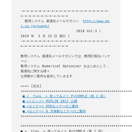
-=-=-=-=-=-=-=-=-=-=-=-=-=-=-=-=-=-=-=-=-=-
=-=-=-=-=-=-=-=-=-=-=-=

  数理システム 最適化メールマガジン  
http://www.ms
i.co.jp/nuopt/
                           2019 Vol.3 ( 
2019 年  5 月 23 日 発行 )

-=-=-=-=-=-=-=-=-=-=-=-=-=-=-=-=-=-=-=-=-=-
=-=-=-=-=-=-=-=-=-=-=-=

数理システム 最適化メールマガジンでは，数理計画法パッケ
ージ

数理システム Numerical Optimizer をはじめとして，
最適化に関する様々

な情報やご案内を提供していきます．

++++ [目次] 
++++++++++++++++++++++++++++++++++++++++++++++++++++++
■ <  tips  > 使ってみよう PySIMPLE（第 2 回）
■ <トピック> MIPLIB 2017 公開
■ <セミナー> 特別セミナーのご案内
■ <セミナー> 6 月体験セミナーのご案内
++++++++++++++++++++++++++++++++++++++++++++++++++++++
■ <  tips  > 使ってみよう PySIMPLE（第 2 回）
