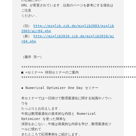
の公開に伴い

URL が変更されています．以前のページを参考にする場合は
ご注意

ください．

（旧） 
http://miplib.zib.de/miplib2003/miplib
2003/air04.php
（新） 
http://miplib2010.zib.de/miplib2010/ai
r04.php
（藤井 浩一）

■ <セミナー> 特別セミナーのご案内

******************************************************
◆ Numerical Optimizer One Day セミナー

本セミナーでは一日掛けて数理最適化に関する知識やノウハ
ウを

たっぷりとお伝えします．

午前は数理最適化の基本的な内容と Numerical 
Optimizer を使った簡単な

演習をおこない，午後は発展的な内容を学び，数理最適化ツ
ールに慣れて

きたところで応用事例をご紹介します．
