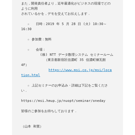
また，開発責任者より，近年最適化がビジネスの現場でどの
ように利用

されているかを，デモを交えてお伝えします．

   ☆   日時：2019 年 5 月 28 日 (火) 10:30～
16:30

   ☆ 参加費：無料

   ☆   会場：

         (株) NTT データ数理システム セミナールーム

           （東京都新宿区信濃町 35 信濃町煉瓦館 
4F）

https://www.msi.co.jp/msi/loca
tion.html
   ☆ 上記セミナーのお申込み・詳細は下記をご覧くださ
い．

https://msi.hmup.jp/nuopt/seminar/oneday

皆様のご参加をお待ちしております．

（山本 和寛）
