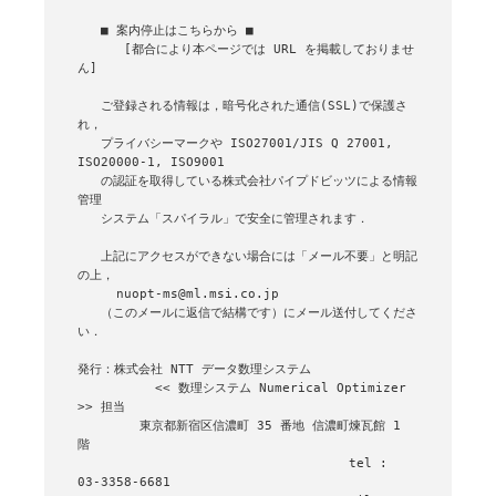
   ■ 案内停止はこちらから ■

      [都合により本ページでは URL を掲載しておりませ
ん]

   ご登録される情報は，暗号化された通信(SSL)で保護さ
れ，

   プライバシーマークや ISO27001/JIS Q 27001, 
ISO20000-1, ISO9001

   の認証を取得している株式会社パイプドビッツによる情報
管理

   システム「スパイラル」で安全に管理されます．

   上記にアクセスができない場合には「メール不要」と明記
の上，

     nuopt-ms@ml.msi.co.jp

   （このメールに返信で結構です）にメール送付してくださ
い．

発行：株式会社 NTT データ数理システム 

          << 数理システム Numerical Optimizer 
>> 担当

        東京都新宿区信濃町 35 番地 信濃町煉瓦館 1 
階

                                   tel : 
03-3358-6681
