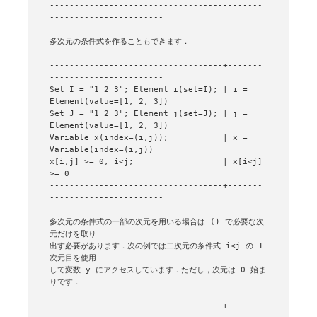
-------------------------------------------
-----------------------

多次元の条件式を作ることもできます．

-----------------------------------+-------
-----------------------

Set I = "1 2 3"; Element i(set=I); | i = 
Element(value=[1, 2, 3])

Set J = "1 2 3"; Element j(set=J); | j = 
Element(value=[1, 2, 3])

Variable x(index=(i,j));           | x = 
Variable(index=(i,j))

x[i,j] >= 0, i<j;                  | x[i<j] 
>= 0

-----------------------------------+-------
-----------------------

多次元の条件式の一部の次元を用いる場合は () で必要な次
元だけを取り

出す必要があります．次の例では二次元の条件式 i<j の 1 
次元目を使用

して変数 y にアクセスしています．ただし，次元は 0 始ま
りです．

-----------------------------------+-------