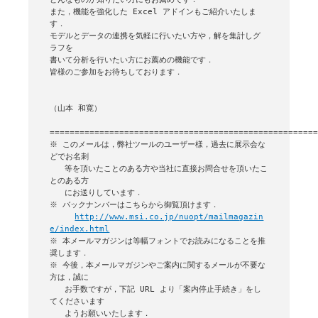
また，機能を強化した Excel アドインもご紹介いたしま
す．

モデルとデータの連携を気軽に行いたい方や，解を集計しグ
ラフを

書いて分析を行いたい方にお薦めの機能です．

皆様のご参加をお待ちしております．

（山本 和寛）

======================================================
※ このメールは，弊社ツールのユーザー様，過去に展示会な
どでお名刺

   等を頂いたことのある方や当社に直接お問合せを頂いたこ
とのある方

   にお送りしています．

※ バックナンバーはこちらから御覧頂けます．

http://www.msi.co.jp/nuopt/mailmagazin
e/index.html
※ 本メールマガジンは等幅フォントでお読みになることを推
奨します．

※ 今後，本メールマガジンやご案内に関するメールが不要な
方は，誠に

   お手数ですが，下記 URL より「案内停止手続き」をし
てくださいます

   ようお願いいたします．
