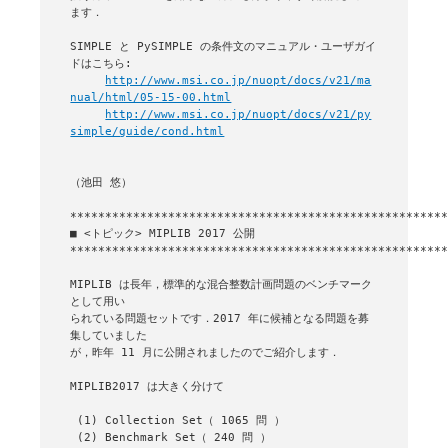
ます．

SIMPLE と PySIMPLE の条件文のマニュアル・ユーザガイ
ドはこちら:

http://www.msi.co.jp/nuopt/docs/v21/ma
nual/html/05-15-00.html
http://www.msi.co.jp/nuopt/docs/v21/py
simple/guide/cond.html
（池田 悠）

■ <トピック> MIPLIB 2017 公開

******************************************************
MIPLIB は長年，標準的な混合整数計画問題のベンチマーク
として用い

られている問題セットです．2017 年に候補となる問題を募
集していました

が，昨年 11 月に公開されましたのでご紹介します．

MIPLIB2017 は大きく分けて

 (1) Collection	Set（ 1065 問 ）

 (2) Benchmark Set（ 240 問 ）
