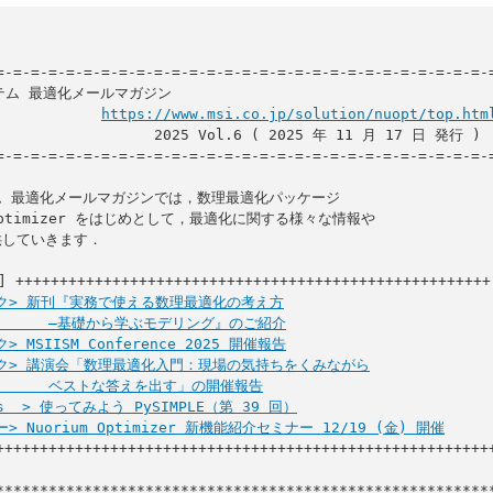
=-=-=-=-=-=-=-=-=-=-=-=-=-=-=-=-=-=-=-=-=-=-=-=-=-=-=-=-=
https://www.msi.co.jp/solution/nuopt/top.htm
      2025 Vol.6 ( 2025 年 11 月 17 日 発行 )

=-=-=-=-=-=-=-=-=-=-=-=-=-=-=-=-=-=-=-=-=-=-=-=-=-=-=-=-=
 最適化メールマガジンでは，数理最適化パッケージ

 Optimizer をはじめとして，最適化に関する様々な情報や

していきます．

 ++++++++++++++++++++++++++++++++++++++++++++++++++++++

ック> 新刊『実務で使える数理最適化の考え方

               ―基礎から学ぶモデリング』のご紹介
> MSIISM Conference 2025 開催報告
ック> 講演会「数理最適化入門：現場の気持ちをくみながら

               ベストな答えを出す」の開催報告
ps  > 使ってみよう PySIMPLE（第 39 回）
> Nuorium Optimizer 新機能紹介セミナー 12/19 (金) 開催
+++++++++++++++++++++++++++++++++++++++++++++++++++++++++