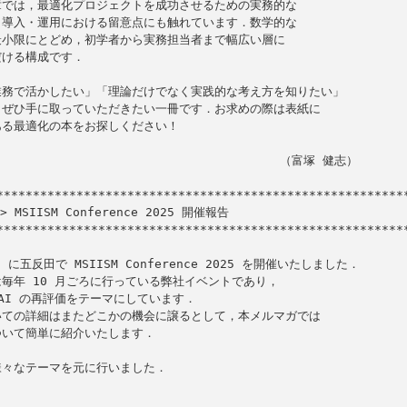
では，最適化プロジェクトを成功させるための実務的な

導入・運用における留意点にも触れています．数学的な

小限にとどめ，初学者から実務担当者まで幅広い層に

ける構成です．

務で活かしたい」「理論だけでなく実践的な考え方を知りたい」

ぜひ手に取っていただきたい一冊です．お求めの際は表紙に

る最適化の本をお探しください！

                                     （富塚 健志）

 MSIISM Conference 2025 開催報告

*********************************************************
) に五反田で MSIISM Conference 2025 を開催いたしました．

毎年 10 月ごろに行っている弊社イベントであり，

AI の再評価をテーマにしています．

ての詳細はまたどこかの機会に譲るとして，本メルマガでは

いて簡単に紹介いたします．

々なテーマを元に行いました．
