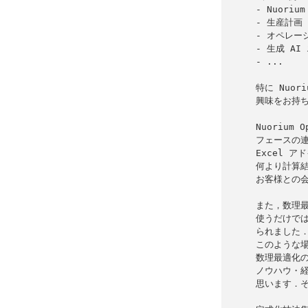
- Nuorium 
- 生産計画

- オペレー
- 生成 AI
- ...

特に Nuor
興味をお持ち
Nuorium 
フェースの連
Excel 
何より計算結
お客様との会
また，数理最
使うだけでは
られました．
このような場
数理最適化の
ノウハウ・経
思います．そ