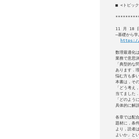
■ <トピッ
               ―基礎から
*********
11 月 1
―基礎から学
https:/
数理最適化は
業務で意思決
「典型的な問
あります．理
悩む方も多い
本書は，その
「どう考え，
当てました．
「どのように
具体的に解説
各章では配合
題材に，条件
より，読者は
よいか」とい