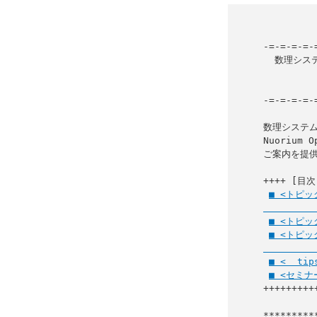
-=-=-=-=-
  数理システム 最適化メールマガジン

                     
-=-=-=-=-
数理システム
Nuorium
ご案内を提供
++++ [目次]
■ <トピ
■ <トピック
■ <トピ
■ <  ti
■ <セミナー
+++++++++