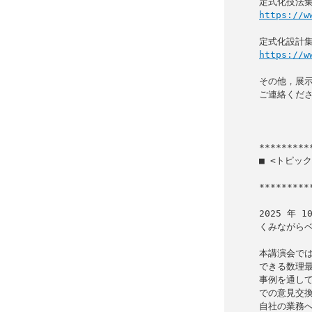
https://w
https://w
その他，展示の
ご連絡くださ
           
■ <トピッ
              ベストな答え
*********
2025 年 
くみながらベ
本講演会では
できる数理最
事例を通して
での意見交換
自社の業務へ