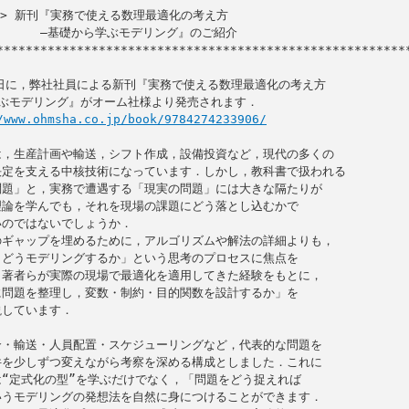
ク> 新刊『実務で使える数理最適化の考え方

学ぶモデリング』のご紹介

*********************************************************
8 日に，弊社社員による新刊『実務で使える数理最適化の考え方

ぶモデリング』がオーム社様より発売されます．

/www.ohmsha.co.jp/book/9784274233906/
，生産計画や輸送，シフト作成，設備投資など，現代の多くの

定を支える中核技術になっています．しかし，教科書で扱われる

題」と，実務で遭遇する「現実の問題」には大きな隔たりが

論を学んでも，それを現場の課題にどう落とし込むかで

のではないでしょうか．

ギャップを埋めるために，アルゴリズムや解法の詳細よりも，

どうモデリングするか」という思考のプロセスに焦点を

著者らが実際の現場で最適化を適用してきた経験をもとに，

問題を整理し，変数・制約・目的関数を設計するか」を

しています．

・輸送・人員配置・スケジューリングなど，代表的な問題を

を少しずつ変えながら考察を深める構成としました．これに

“定式化の型”を学ぶだけでなく，「問題をどう捉えれば

うモデリングの発想法を自然に身につけることができます．
