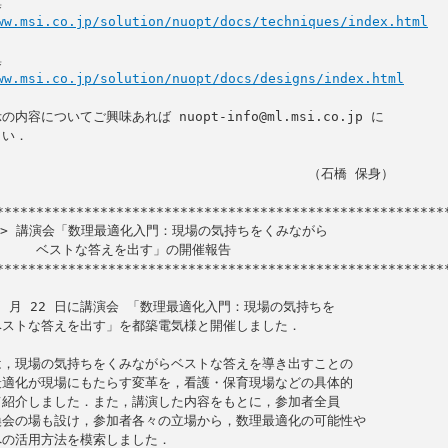
ww.msi.co.jp/solution/nuopt/docs/techniques/index.html
ww.msi.co.jp/solution/nuopt/docs/designs/index.html
内容についてご興味あれば nuopt-info@ml.msi.co.jp に

い．

                                     （石橋 保身）

ク> 講演会「数理最適化入門：現場の気持ちをくみながら

を出す」の開催報告

*********************************************************
10 月 22 日に講演会 「数理最適化入門：現場の気持ちを

ストな答えを出す」を都築電気様と開催しました．

，現場の気持ちをくみながらベストな答えを導き出すことの

適化が現場にもたらす変革を，看護・保育現場などの具体的

紹介しました．また，講演した内容をもとに，参加者全員

会の場も設け，参加者各々の立場から，数理最適化の可能性や

の活用方法を模索しました．
