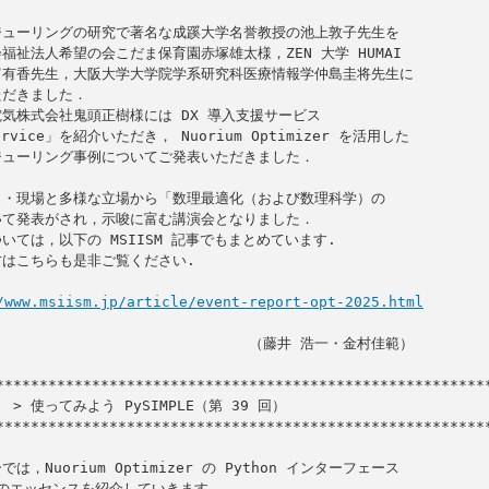
ューリングの研究で著名な成蹊大学名誉教授の池上敦子先生を

福祉法人希望の会こだま保育園赤塚雄太様，ZEN 大学 HUMAI

有香先生，大阪大学大学院学系研究科医療情報学仲島圭将先生に

だきました．

気株式会社鬼頭正樹様には DX 導入支援サービス

ervice」を紹介いただき， Nuorium Optimizer を活用した

ューリング事例についてご発表いただきました．

・現場と多様な立場から「数理最適化（および数理科学）の

て発表がされ，示唆に富む講演会となりました．

いては，以下の MSIISM 記事でもまとめています. 

はこちらも是非ご覧ください.

/www.msiism.jp/article/event-report-opt-2025.html
                          （藤井 浩一・金村佳範）

s  > 使ってみよう PySIMPLE（第 39 回）

*********************************************************
は，Nuorium Optimizer の Python インターフェース

E のエッセンスを紹介していきます．
