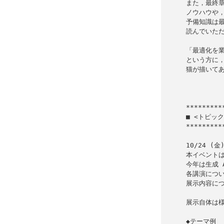
また，最終章
ノウハウや，
予備知識は最
読んでいただ
「最適化を業
という方に，
猫が描いてあ
           
■ <トピック>
*********
10/24 (金
本イベントは
今年は生成 
各講演につい
展示内容につ
展示自体は様
◆テーマ例
