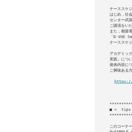
ナーススケジ
はじめ，社会
センター武富
ご講演をいた
また，都築電
「D-VUE S
ナーススケジ
アカデミック
実践」につい
発表内容につ
ご興味ある方
https:/
            
■ <  tip
*********
このコーナーで
PySIMPL