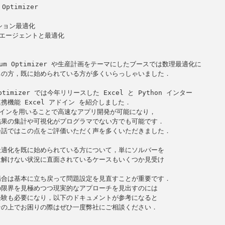
Optimizer

ション最適化

 エージェントと最適化

ium Optimizer や生産計画をテーマにしたブースでは数理最適化に

の方，既に始められている方が多くいらっしゃいました．

Optimizer では今年リリースした Excel と Python インター

携機能 Excel アドイン を紹介しました．

アドインを用いることで高速なアプリ開発が可能になり，

果の集計や可視化がプログラマでない方でも可能です．

話ではこの点をご評価いただく声を多くいただきました．

適化を既に始められている方について，単にソルバーを

解けない状況に直面されているケースもいくつか見受け



合は基本に立ち戻って問題設定を見直すことが重要です．

限界を見極めつつ現実的なアプローチを見出すのには

験も必要になり，以下のドキュメントが参考になると

の上でお困りの際はぜひ一度弊社にご相談ください．
