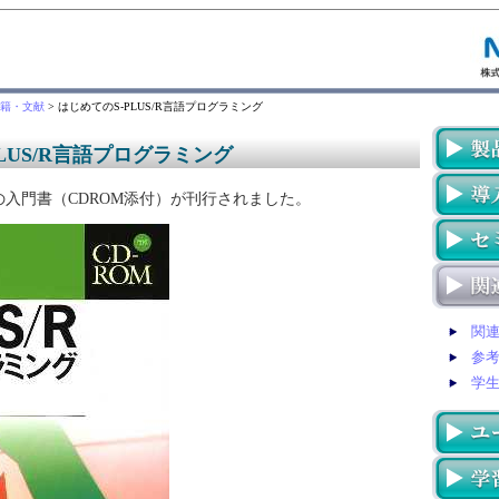
書籍・文献
> はじめてのS-PLUS/R言語プログラミング
LUS/R言語プログラミング
の入門書（CDROM添付）が刊行されました。
関
参
学