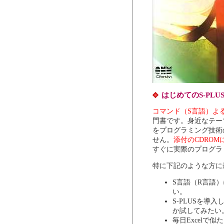
はじめてのS-PLU
コマンド（S言語）よ
門書です。身近なテー
をプログラミング技術
せん。
添付のCDROM
すぐに実際のプログラ
特に下記のような方に
S言語（R言語
い。
S-PLUSを
か試してみたい
毎日Excel