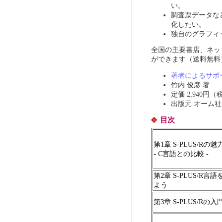
い。
調査票データな
化したい。
独自のグラフィ
全国の主要書店、ネッ
ができます（送料無料
著者によるサポ
竹内 俊彦 著
定価 2,940円（
出版元 オーム社 ISB
目次
第1章 S-PLUS/Rの魅
- C言語との比較 -
第2章 S-PLUS/R
よう
第3章 S-PLUS/Rの入