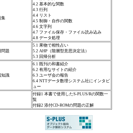
4.2 基本的な関数
4.3 行列
4.4 リスト
題集
4.5 制御・自作の関数
4.6 文字列
4.7 ファイル保存・ファイル読み込み
4.8 データ処理
5.1 果物で相性占い
応用問題
5.2 AHP（階層型意思決定法）
5.3 回帰分析
6.1 既刊の和書紹介
6.2 有用なサイトの紹介
周辺知識
6.3 ユーザ会の報告
6.4 NTTデータ数理システム社にインタビ
ュー
付録1 本書で使用したS-PLUS/Rの関数一
覧
付録2 添付CD-ROMの問題の正解