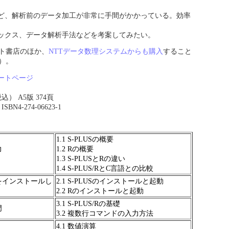
ど、解析前のデータ加工が非常に手間がかかっている。効率
ックス、データ解析手法などを考案してみたい。
ト書店のほか、
NTTデータ数理システムからも購入
すること
）。
ートページ
税込） A5版 374頁
N4-274-06623-1
1.1 S-PLUSの概要
力
1.2 Rの概要
1.3 S-PLUSとRの違い
1.4 S-PLUS/RとC言語との比較
言語をインストールし
2.1 S-PLUSのインストールと起動
2.2 Rのインストールと起動
3.1 S-PLUS/Rの基礎
門
3.2 複数行コマンドの入力方法
4.1 数値演算