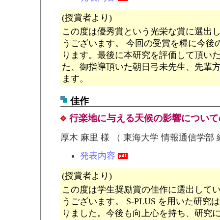
(授賞者より)
この度は優秀賞という光栄な賞に選出
うございます。 今回の受賞を糧に今後
ります。最後に本研究を評価して頂い
た、御指導頂いた朝日弓未先生、先輩
ます。
佳作
行楽地に与える天候の影響について
厚木 麻里 様 （ 東海大学 情報通信学部
発表内容
(授賞者より)
この度は学生奨励賞の佳作に選出して
うございます。 S-PLUS を用いた研
りました。今後も向上心を持ち、研究