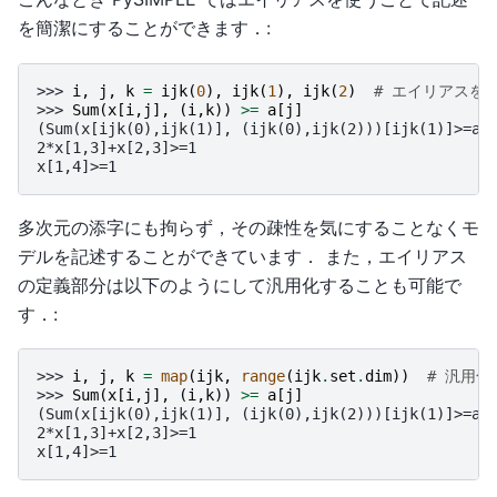
を簡潔にすることができます．:
>>> 
i
,
j
,
k
=
ijk
(
0
),
ijk
(
1
),
ijk
(
2
)
# エイリアスを
>>> 
Sum
(
x
[
i
,
j
],
(
i
,
k
))
>=
a
[
j
]
(Sum(x[ijk(0),ijk(1)], (ijk(0),ijk(2)))[ijk(1)]>=a[
2*x[1,3]+x[2,3]>=1
x[1,4]>=1
多次元の添字にも拘らず，その疎性を気にすることなくモ
デルを記述することができています． また，エイリアス
の定義部分は以下のようにして汎用化することも可能で
す．:
>>> 
i
,
j
,
k
=
map
(
ijk
,
range
(
ijk
.
set
.
dim
))
# 汎用化
>>> 
Sum
(
x
[
i
,
j
],
(
i
,
k
))
>=
a
[
j
]
(Sum(x[ijk(0),ijk(1)], (ijk(0),ijk(2)))[ijk(1)]>=a[
2*x[1,3]+x[2,3]>=1
x[1,4]>=1