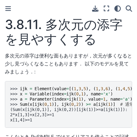
3.8.11.
多次元の添字
を見やすくする
多次元の添字は便利な面もありますが，次元が多くなると
少し見づらくなることもあります． 以下のモデルを見て
みましょう．:
>>> 
ijk
=
Element
(
value
=
[(
1
,
3
,
5
),
(
1
,
3
,
6
),
(
1
,
4
,
5
),
>>> 
x
=
Variable
(
index
=
ijk
(
0
,
1
),
name
=
'x'
)
>>> 
a
=
Parameter
(
index
=
ijk
(
1
),
value
=
1
,
name
=
'a'
)
>>> 
Sum
(
x
[
ijk
(
0
,
1
)],
ijk
(
0
,
2
))
>=
a
[
ijk
(
1
)]
# 通常
(Sum(x[ijk(0,1)], ijk(0,2))[ijk(1)]>=a[ijk(1)]):
2*x[1,3]+x[2,3]>=1
x[1,4]>=1
こんなとき PySIMPLE ではエイリアスを使うことで記述