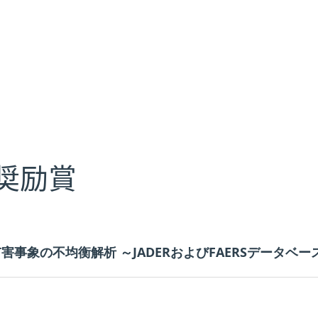
究奨励賞
事象の不均衡解析 ～JADERおよびFAERSデータベ