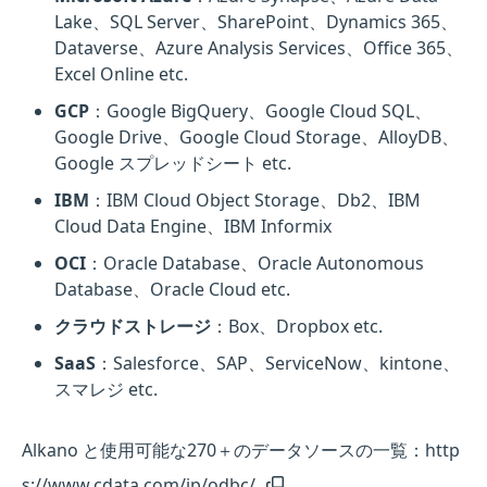
Lake、SQL Server、SharePoint、Dynamics 365、
Dataverse、Azure Analysis Services、Office 365、
Excel Online etc.
GCP
：Google BigQuery、Google Cloud SQL、
Google Drive、Google Cloud Storage、AlloyDB、
Google スプレッドシート etc.
IBM
：IBM Cloud Object Storage、Db2、IBM
Cloud Data Engine、IBM Informix
OCI
：Oracle Database、Oracle Autonomous
Database、Oracle Cloud etc.
クラウドストレージ
：Box、Dropbox etc.
SaaS
：Salesforce、SAP、ServiceNow、kintone、
スマレジ etc.
Alkano と使用可能な270＋のデータソースの一覧：
http
s://www.cdata.com/jp/odbc/