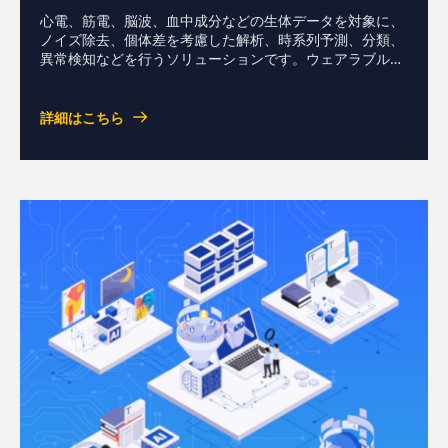
心電、筋電、脳波、血中成分などの生体データを対象に、
ノイズ除去、個体差を考慮した解析、時系列予測、分類、
異常検知などを行うソリューションです。ウェアラブル機
器などで取得される各種センシングデータに対して、機械
学習・統計解析を用いた健康状態の把握、リスク検出、パ
フォーマンス評価を支援します。生理学や医学の知見を踏
詳細はこちら
まえた特徴量設計にも対応します。資料ダウンロードお問
い合わせ