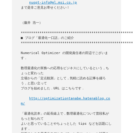
nuopt-info@ml.msi.co.jp
まで是非ご意見お寄せください！

（藤井 浩一）

■ ブログ「最適化一口話」のご紹介

******************************************************
Numerical Optimizer の開発責任者の田辺でございま
す．

数理最適化の実務への応用をビジネスにしているという，ち
ょっと変わった

立場からの「定点観測」として，気軽に読める記事を綴ろ
う，と思い立って

ブログを始めました．URL はこちらです．

http://optimizationtanabe.hatenablog.co
m/
「最適化読本」の延長線上で，数理最適化について普段私が
もっと知られて

よいと思っていることやちょっとした tips などを話題にし
ます．
