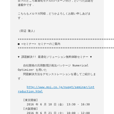
目下のところ最適化モデルのパターン分け，といった話題を
連載中です．

こちらもメルマガ同様，どうかよろしくお願い申しあげま
す．

（田辺 隆人）

■ <セミナー> セミナーのご案内

******************************************************
▼ 課題解決!! 最適化ソリューション無料体験セミナー ▼

   自社開発の汎用数理計画法パッケージ Numerical 
Optimizer を用いた

   問題解決方法をデモンストレーションを通してご紹介しま
す．

http://www.msi.co.jp/nuopt/seminar/int
roduction.html
   [東京開催]

     2016 年 6 月 10 日（金） 13:30 - 16:30

   [大阪開催]

     2016 年 6 月 21 日（火） 10:00 - 12:00
