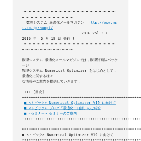
-=-=-=-=-=-=-=-=-=-=-=-=-=-=-=-=-=-=-=-=-=-
=-=-=-=-=-=-=-=-=-=-=-=

  数理システム 最適化メールマガジン  
http://www.ms
i.co.jp/nuopt/
                           2016 Vol.3 ( 
2016 年  5 月 19 日 発行 )

-=-=-=-=-=-=-=-=-=-=-=-=-=-=-=-=-=-=-=-=-=-
=-=-=-=-=-=-=-=-=-=-=-=

数理システム 最適化メールマガジンでは，数理計画法パッケ
ージ

数理システム Numerical Optimizer をはじめとして，
最適化に関する様々

な情報やご案内を提供していきます．

++++ [目次] 
++++++++++++++++++++++++++++++++++++++++++++++++++++++
■ <トピック> Numerical Optimizer V19 に向けて
■ <トピック> ブログ「最適化一口話」のご紹介
■ <セミナー> セミナーのご案内
++++++++++++++++++++++++++++++++++++++++++++++++++++++
■ <トピック> Numerical Optimizer V19 に向けて

******************************************************