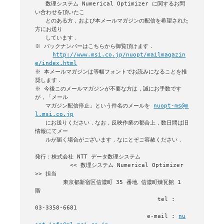
   数理システム Numerical Optimizer に関するお問
い合わせを頂いたこ

   とのある方，および本メールマガジンの配信を希望された
方にお送り

   しています．

※ バックナンバーはこちらから御覧頂けます．

http://www.msi.co.jp/nuopt/mailmagazin
e/index.html
※ 本メールマガジンは等幅フォントでお読みになることを推
奨します．

※ 今後このメールマガジンが不要な方は，誠にお手数です
が，「メール

   マガジン配信停止」という件名のメールを 
nuopt-ms@m
l.msi.co.jp
   にお送りください．なお，反映作業の都合上，数日間は旧
情報にてメー

   ルが届く場合がございます．なにとぞご容赦ください．

発行：株式会社 NTT データ数理システム 

          << 数理システム Numerical Optimizer 
>> 担当

        東京都新宿区信濃町 35 番地 信濃町煉瓦館 1 
階

                                   tel : 
03-3358-6681

                                e-mail : 
nu