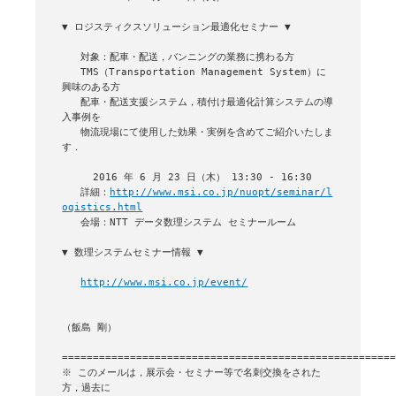
▼ ロジスティクスソリューション最適化セミナー ▼

   対象：配車・配送，バンニングの業務に携わる方

   TMS（Transportation Management System）に
興味のある方

   配車・配送支援システム，積付け最適化計算システムの導
入事例を

   物流現場にて使用した効果・実例を含めてご紹介いたしま
す．

     2016 年 6 月 23 日（木） 13:30 - 16:30 

   詳細：
http://www.msi.co.jp/nuopt/seminar/l
ogistics.html
   会場：NTT データ数理システム セミナールーム

▼ 数理システムセミナー情報 ▼

http://www.msi.co.jp/event/
（飯島 剛）

======================================================
※ このメールは，展示会・セミナー等で名刺交換をされた
方，過去に
