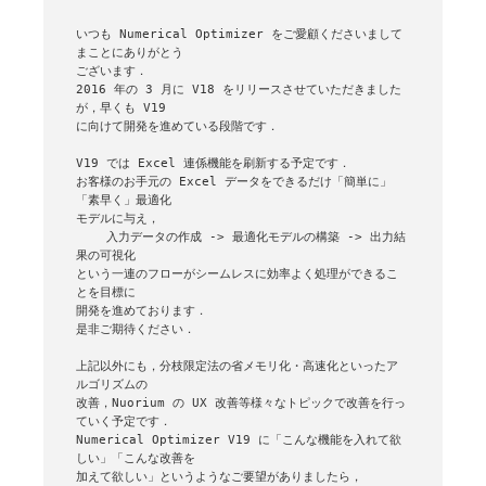
いつも Numerical Optimizer をご愛顧くださいまして
まことにありがとう

ございます．

2016 年の 3 月に V18 をリリースさせていただきました
が，早くも V19

に向けて開発を進めている段階です．

V19 では Excel 連係機能を刷新する予定です．

お客様のお手元の Excel データをできるだけ「簡単に」
「素早く」最適化

モデルに与え，

    入力データの作成 -> 最適化モデルの構築 -> 出力結
果の可視化

という一連のフローがシームレスに効率よく処理ができるこ
とを目標に

開発を進めております．

是非ご期待ください．

上記以外にも，分枝限定法の省メモリ化・高速化といったア
ルゴリズムの

改善，Nuorium の UX 改善等様々なトピックで改善を行っ
ていく予定です．

Numerical Optimizer V19 に「こんな機能を入れて欲
しい」「こんな改善を

加えて欲しい」というようなご要望がありましたら，
