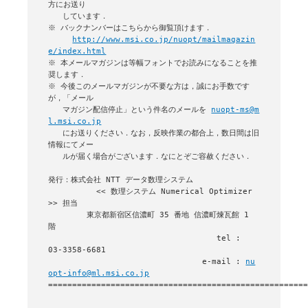
方にお送り

   しています．

※ バックナンバーはこちらから御覧頂けます．

http://www.msi.co.jp/nuopt/mailmagazin
e/index.html
※ 本メールマガジンは等幅フォントでお読みになることを推
奨します．

※ 今後このメールマガジンが不要な方は，誠にお手数です
が，「メール

   マガジン配信停止」という件名のメールを 
nuopt-ms@m
l.msi.co.jp
   にお送りください．なお，反映作業の都合上，数日間は旧
情報にてメー

   ルが届く場合がございます．なにとぞご容赦ください．

発行：株式会社 NTT データ数理システム 

          << 数理システム Numerical Optimizer 
>> 担当

        東京都新宿区信濃町 35 番地 信濃町煉瓦館 1 
階

                                   tel : 
03-3358-6681

                                e-mail : 
nu
opt-info@ml.msi.co.jp