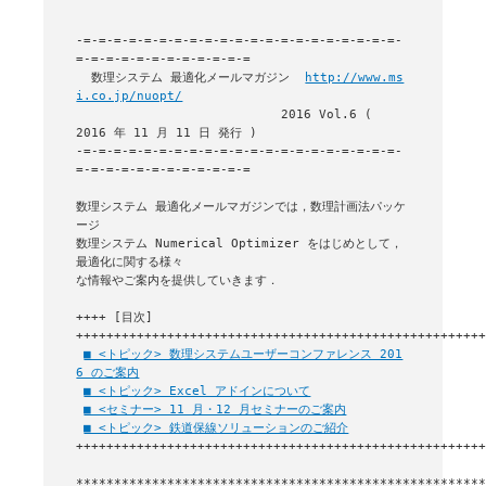
-=-=-=-=-=-=-=-=-=-=-=-=-=-=-=-=-=-=-=-=-=-
=-=-=-=-=-=-=-=-=-=-=-=

  数理システム 最適化メールマガジン  
http://www.ms
i.co.jp/nuopt/
                           2016 Vol.6 ( 
2016 年 11 月 11 日 発行 )

-=-=-=-=-=-=-=-=-=-=-=-=-=-=-=-=-=-=-=-=-=-
=-=-=-=-=-=-=-=-=-=-=-=

数理システム 最適化メールマガジンでは，数理計画法パッケ
ージ

数理システム Numerical Optimizer をはじめとして，
最適化に関する様々

な情報やご案内を提供していきます．

++++ [目次] 
++++++++++++++++++++++++++++++++++++++++++++++++++++++
■ <トピック> 数理システムユーザーコンファレンス 201
6 のご案内
■ <トピック> Excel アドインについて
■ <セミナー> 11 月・12 月セミナーのご案内
■ <トピック> 鉄道保線ソリューションのご紹介
++++++++++++++++++++++++++++++++++++++++++++++++++++++