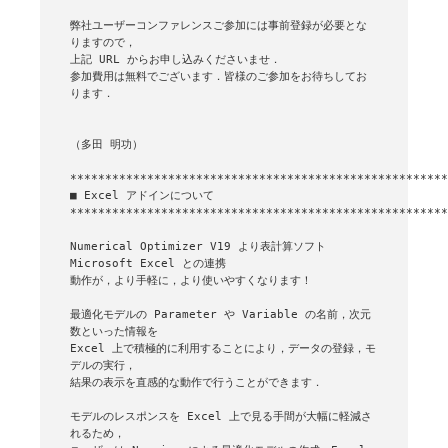
弊社ユーザーコンファレンスご参加には事前登録が必要とな
りますので，

上記 URL からお申し込みくださいませ．

参加費用は無料でございます．皆様のご参加をお待ちしてお
ります．

（多田 明功）

■ Excel アドインについて

******************************************************
Numerical Optimizer V19 より表計算ソフト 
Microsoft Excel との連携

動作が，より手軽に，より使いやすくなります！

最適化モデルの Parameter や Variable の名前，次元
数といった情報を

Excel 上で積極的に利用することにより，データの登録，モ
デルの実行，

結果の表示を直感的な動作で行うことができます．

モデルのレスポンスを Excel 上で見る手間が大幅に軽減さ
れるため，
