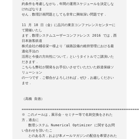
約条件を考慮しながら，年間の運用スケジュールを決定しな
ければなりま

せん．数理計画問題としても非常に興味深い問題です．

11 月 18 日（金）に品川の東京コンファレンスセンターに
て開催いたし

ます，数理システムユーザーコンファレンス 2016 では，西
日本旅客鉄道

株式会社の桶谷栄一様より「線路設備の維持管理における最
適化手法の

活用と今後の方向性について」というタイトルでご講演いた
だきます．

こちらも弊社が開発をお手伝いさせていただいた鉄道保線ソ
リューション

の一つです．ご都合がよろしければ，ぜひ，お越しください
ませ．

（高橋 良徳）

======================================================
※ このメールは，展示会・セミナー等で名刺交換をされた
方，過去に

   数理システム Numerical Optimizer に関するお問
い合わせを頂いたこ

   とのある方，および本メールマガジンの配信を希望された