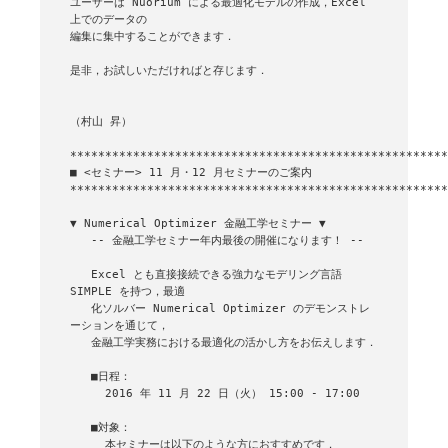
ユーザーは Nuorium による最適化モデルの作成，Excel 
上でのデータの

編集に集中することができます．

是非，お試しいただければと存じます．

（村山 昇）

■ <セミナー> 11 月・12 月セミナーのご案内

******************************************************
▼ Numerical Optimizer 金融工学セミナー ▼

   -- 金融工学セミナー年内最後の開催になります！ --

   Excel とも直接接続できる強力なモデリング言語 
SIMPLE を持つ，最適

   化ソルバー Numerical Optimizer のデモンストレ
ーションを通じて，

   金融工学実務における最適化の活かし方をお伝えします．

   ■日程：

     2016 年 11 月 22 日（火） 15:00 - 17:00

   ■対象：

     本セミナーは以下のような方におすすめです．
