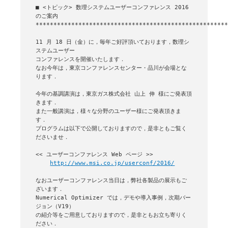
■ <トピック> 数理システムユーザーコンファレンス 2016 
のご案内

******************************************************
11 月 18 日（金）に，毎年ご好評頂いております，数理シ
ステムユーザー

コンファレンスを開催いたします．

なお今年は，東京コンファレンスセンター・品川が会場とな
ります．

今年の基調講演は，東京ガス株式会社 山上 伸 様にご発表頂
きます．

また一般講演は，様々な分野のユーザー様にご発表頂きま
す．

プログラムは以下で公開しておりますので，是非ともご覧く
ださいませ．

<< ユーザーコンファレンス Web ページ >>

http://www.msi.co.jp/userconf/2016/
なおユーザーコンファレンス当日は，弊社各製品の展示もご
ざいます．

Numerical Optimizer では，デモや導入事例，次期バー
ジョン（V19）

の紹介等をご用意しておりますので，是非ともお立ち寄りく
ださい．
