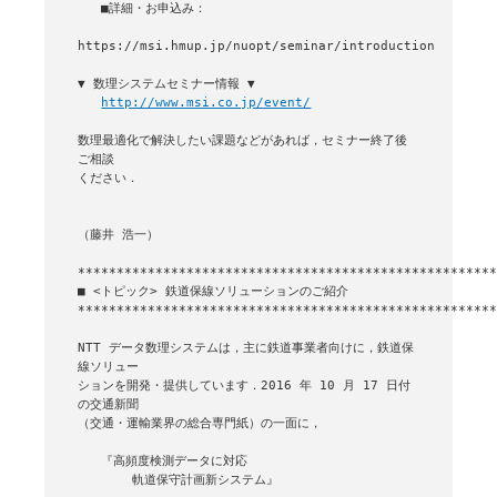
   ■詳細・お申込み：

https://msi.hmup.jp/nuopt/seminar/introduction

▼ 数理システムセミナー情報 ▼

http://www.msi.co.jp/event/
数理最適化で解決したい課題などがあれば，セミナー終了後
ご相談

ください．

（藤井 浩一）

■ <トピック> 鉄道保線ソリューションのご紹介

******************************************************
NTT データ数理システムは，主に鉄道事業者向けに，鉄道保
線ソリュー

ションを開発・提供しています．2016 年 10 月 17 日付
の交通新聞

（交通・運輸業界の総合専門紙）の一面に，

   『高頻度検測データに対応

       軌道保守計画新システム』
