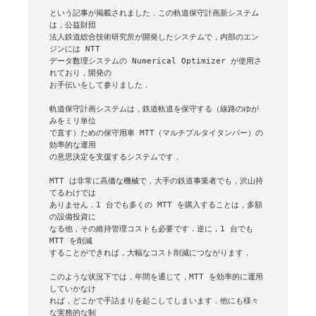
という記事が掲載されました．この軌道保守計画新システム
は，公益財団

法人鉄道総合技術研究所が開発したシステムで，内部のエン
ジンには NTT

データ数理システムの Numerical Optimizer が使用さ
れており，開発の

お手伝いをして参りました．

軌道保守計画システムは，鉄道軌道を保守する（線路のゆが
みをミリ単位

で直す）ための保守用車 MTT（マルチプルタイタンパー）の
効率的な運用

の意思決定を支援するシステムです．

MTT は非常に高価な機械で，大手の鉄道事業者でも，沢山持
てるわけでは

ありません．1 台でも多くの MTT を購入することは，多額
の設備投資に

なる他，その維持管理コストも必要です．逆に，1 台でも 
MTT を削減

することができれば，大幅なコスト削減につながります．

このような状況下では，年間を通じて，MTT を効率的に運用
していかなけ

れば，どこかで手詰まりを起こしてしまいます．他にも様々
な実務的な制
