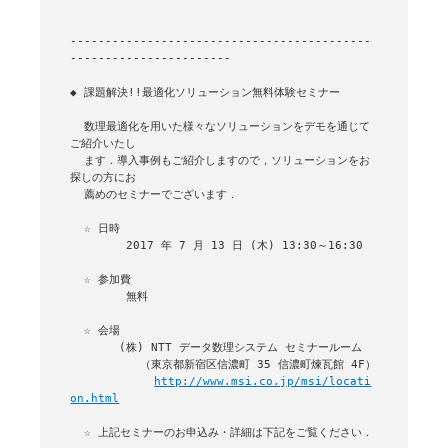
-------------------------------------------
-----------------------

◆ 課題解決!!最適化ソリューション無料体験セミナー

  数理最適化を用いた様々なソリューションをデモを通じて
ご紹介いたし

  ます．導入事例もご紹介しますので，ソリューションをお
探しの方にお

  薦めのセミナーでございます．

  ☆ 日時

        2017 年 7 月 13 日 (木) 13:30～16:30

  ☆ 参加費

        無料

  ☆ 会場

       (株) NTT データ数理システム セミナールーム

          （東京都新宿区信濃町 35 信濃町煉瓦館 4F）

http://www.msi.co.jp/msi/locati
on.html
  ☆ 上記セミナーのお申込み・詳細は下記をご覧ください．
