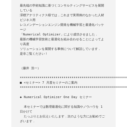
最先端の学術知識に基づくコンサルティングサービスを展開
している

澪標アナリティクス様では，これまで実用例のなかった人材
ビジネス用

レコメンデーションエンジン開発を機械学習と最適化パッケ
ージ

「Numerical Optimizer」により成功させました．

最新の機械学習技術と最適化を組み合わせることによってよ
り高度

ソリューションを展開する事例について解説しています．

是非ご覧ください！

（藤井 浩一）

■ <セミナー> 7 月度セミナーのご案内

******************************************************
◆ Numerical Optimizer One Day セミナー

  本セミナーでは数理最適化に関する知識やノウハウを 1 
日かけて

  たっぷりとお伝えいたします．次のような方にお勧めでご
ざいます．
