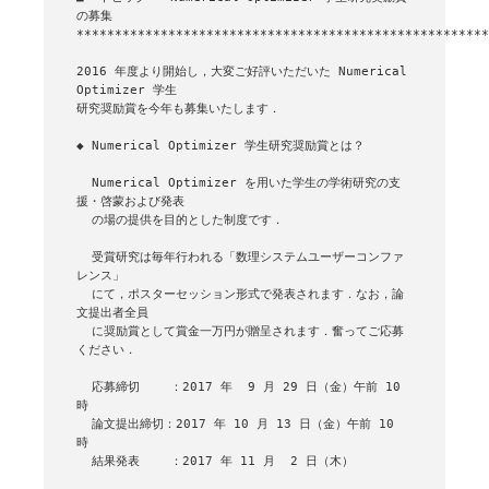
の募集

******************************************************
2016 年度より開始し，大変ご好評いただいた Numerical 
Optimizer 学生

研究奨励賞を今年も募集いたします．

◆ Numerical Optimizer 学生研究奨励賞とは？

  Numerical Optimizer を用いた学生の学術研究の支
援・啓蒙および発表

  の場の提供を目的とした制度です．

  受賞研究は毎年行われる「数理システムユーザーコンファ
レンス」

  にて，ポスターセッション形式で発表されます．なお，論
文提出者全員

  に奨励賞として賞金一万円が贈呈されます．奮ってご応募
ください．

  応募締切    ：2017 年  9 月 29 日（金）午前 10 
時

  論文提出締切：2017 年 10 月 13 日（金）午前 10 
時

  結果発表    ：2017 年 11 月  2 日（木）
