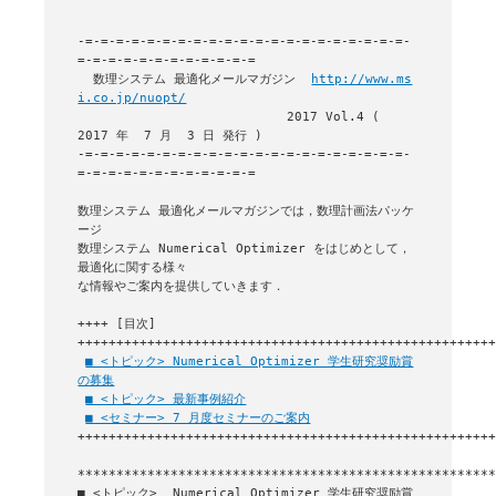
-=-=-=-=-=-=-=-=-=-=-=-=-=-=-=-=-=-=-=-=-=-
=-=-=-=-=-=-=-=-=-=-=-=

  数理システム 最適化メールマガジン  
http://www.ms
i.co.jp/nuopt/
                           2017 Vol.4 ( 
2017 年  7 月  3 日 発行 )

-=-=-=-=-=-=-=-=-=-=-=-=-=-=-=-=-=-=-=-=-=-
=-=-=-=-=-=-=-=-=-=-=-=

数理システム 最適化メールマガジンでは，数理計画法パッケ
ージ

数理システム Numerical Optimizer をはじめとして，
最適化に関する様々

な情報やご案内を提供していきます．

++++ [目次] 
++++++++++++++++++++++++++++++++++++++++++++++++++++++
■ <トピック> Numerical Optimizer 学生研究奨励賞
の募集
■ <トピック> 最新事例紹介
■ <セミナー> 7 月度セミナーのご案内
++++++++++++++++++++++++++++++++++++++++++++++++++++++
■ <トピック>  Numerical Optimizer 学生研究奨励賞