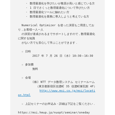
    ・ 数理最適化を学びたいが敷居が高いと感じている方

    ・ 1 日でさくっと数理最適化について学びたい方

    ・ 数理最適化ツールに触れたい方

    ・ 数理最適化を業務に導入しようと考えている方

  Numerical Optimizer を使った演習もご用意してお
り，お客様一人一人

  の演習が達成されるまでサポートしますので，数理最適化
に関する知識

  がない方でも安心して学ぶことができます．

  ☆ 日時

        2017 年 7 月 26 日 (水) 10:30～16:30

  ☆ 参加費

        無料

  ☆ 会場

        (株) NTT データ数理システム セミナールーム

          （東京都新宿区信濃町 35 信濃町煉瓦館 4F）

http://www.msi.co.jp/msi/locati
on.html
  ☆ 上記セミナーのお申込み・詳細は下記をご覧ください．

https://msi.hmup.jp/nuopt/seminar/oneday
