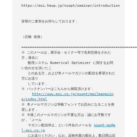
https://msi.hmup.jp/nuopt/seminar/introduction

皆様のご参加をお待ちしております．

（石橋 保身）

======================================================
※ このメールは，展示会・セミナー等で名刺交換をされた
方，過去に

   数理システム Numerical Optimizer に関するお問
い合わせを頂いたこ

   とのある方，および本メールマガジンの配信を希望された
方にお送り

   しています．

※ バックナンバーはこちらから御覧頂けます．

http://www.msi.co.jp/nuopt/mailmagazin
e/index.html
※ 本メールマガジンは等幅フォントでお読みになることを推
奨します．

※ 今後このメールマガジンが不要な方は，誠にお手数です
が，「メール

   マガジン配信停止」という件名のメールを 
nuopt-ms@m
l.msi.co.jp
   にお送りください．なお，反映作業の都合上，数日間は旧