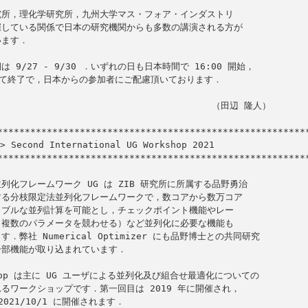
所，理化学研究所，九州大学マス・フォア・インダストリ

している関係で日本の研究機関からも多数の講演される方が

ます．

 9/27 - 9/30 ．いずれの日も日本時間で 16:00 開始，

台にて終了で，日本からの参加者にご配慮頂いております．

                                     （田辺 隆人）

Second International UG Workshop 2021

*********************************************************
列化フレームワーク UG は ZIB 研究所に所属する品野勇治

る分枝限定法並列化フレームワークで，数コアから数万コア

ブルな並列計算を可能とし，チェックポイント機能やレー

複数のパラメータを競わせる）など並列化に必要な機能も

．弊社 Numerical Optimizer にも品野博士との共同研究

部機能が取り込まれています．

shop は主に UG ユーザによる並列化及び組合せ最適化についての

るワークショップです．第一回目は 2019 年に開催され，

021/10/1 に開催されます．
