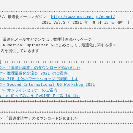
=-=-=-=-=-=-=-=-=-=-=-=-=-=-=-=-=-=-=-=-=-=-=-=-=-=-=-=-=
ステム 最適化メールマガジン  
http://www.msi.co.jp/nuopt/
      2021 Vol.5 ( 2021 年  9 月 15 日 発行 )

=-=-=-=-=-=-=-=-=-=-=-=-=-=-=-=-=-=-=-=-=-=-=-=-=-=-=-=-=
 最適化メールマガジンでは，数理計画法パッケージ

Numerical Optimizer をはじめとして，最適化に関する様々

内を提供していきます．

 ++++++++++++++++++++++++++++++++++++++++++++++++++++++

ック> 「最適化読本」のダウンロード始めました
ク> 数理最適化交流会 2021 のご案内
ック> ZIB 主催のワークショップで講演します
 Second International UG Workshop 2021
ナー> オンラインセミナーのご案内
ps  > 使ってみよう PySIMPLE（第 14 回）
+++++++++++++++++++++++++++++++++++++++++++++++++++++++++
ク> 「最適化読本」のダウンロード始めました

*********************************************************