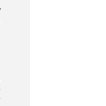







