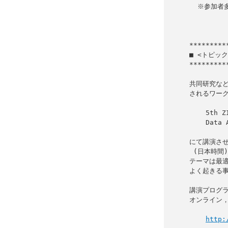
  ※参加者多数の場合はお申込みを締め切る場合がございます．

           
■ <トピッ
*********
共同研究など
されるワーク
    5th ZIB-RIKEN-IMI-ISM MODAL Workshop on Optimization,

    Data Analysis and HPC in AI

にて講演させて
 (日本時間))．

テーマは最適
よく起きる事
講演プログラ
オンライン，
http: