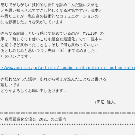
感じでがちがちに技術的な要件を詰めこんだ堅い文章を

とを思い知らされてすこし恥しくなる次第ですが，読本と

を得たことが，私自身の技術的なコミュニケーションの

にも影響したような気がしています．

さらなる続編，という感じで始めているのが，MSIISM の

事，「難しくても使いこなす組合せ最適化」です．読本を

と驚くほど変わったことも，そして何も変わっていない

あとしみじみと思いつつ，先日 (3) まで進めました．

) のリンクです．

://www.msiism.jp/article/tanabe-combinatorial-optimizati
き切れなかった話や，あれから考えが進んだことなど書ける

嬉しいです．

どうかよろしくお願い申しあげます．

                                     （田辺 隆人）

> 数理最適化交流会 2021 のご案内

*********************************************************