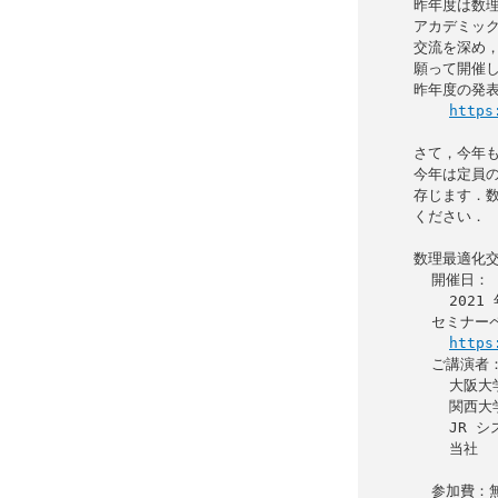
昨年度は数理
アカデミック
交流を深め，
願って開催し
昨年度の発表
https
さて，今年も
今年は定員の
存じます．数
ください．

数理最適化交流
  開催日：

    2021 年 10 月 29 日

  セミナーページ：

https
  ご講演者：

    大阪大学    梅谷 俊治 様

    関西大学    檀   寛成 様

    JR システム 新井 祐一 様・神谷 祐紀 様

    当社        多田 明功

  参加費：無料
