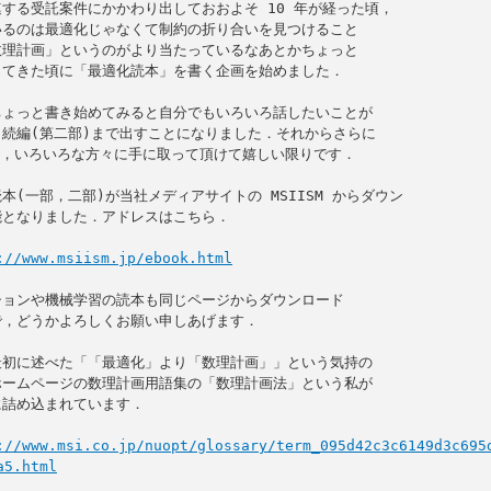
する受託案件にかかわり出しておおよそ 10 年が経った頃，

るのは最適化じゃなくて制約の折り合いを見つけること

理計画」というのがより当たっているなあとかちょっと

てきた頃に「最適化読本」を書く企画を始めました．

ょっと書き始めてみると自分でもいろいろ話したいことが

続編(第二部)まで出すことになりました．それからさらに

り，いろいろな方々に手に取って頂けて嬉しい限りです．

本(一部，二部)が当社メディアサイトの MSIISM からダウン

となりました．アドレスはこちら．

://www.msiism.jp/ebook.html
ョンや機械学習の読本も同じページからダウンロード

，どうかよろしくお願い申しあげます．

初に述べた「「最適化」より「数理計画」」という気持の

ームページの数理計画用語集の「数理計画法」という私が

詰め込まれています．

://www.msi.co.jp/nuopt/glossary/term_095d42c3c6149d3c695
a5.html