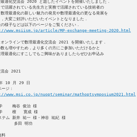
最適化交流会 2020 と題したイベントを開催いたしました．

で活躍されている先生方と実務で活躍されている技術者の

数理最適化の新しい魅力の発見や数理最適化の更なる発展を

，大変ご好評いただいたイベントとなりました．

の様子などは以下のページをご覧ください．

://www.msiism.jp/article/MP-exchange-meeting-2020.html
オンラインで数理最適化交流会 2021 を開催いたします．

数も増やすため，より多くの方にご参加いただけるかと

理最適化にすこしでもご興味がありましたらぜひお申込み

会 2021

://www.msi.co.jp/nuopt/seminar/mathoptsymposium2021.html