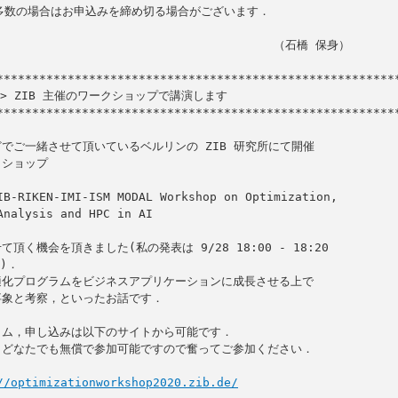
                                     （石橋 保身）

ク> ZIB 主催のワークショップで講演します

*********************************************************
でご一緒させて頂いているベルリンの ZIB 研究所にて開催

ショップ

頂く機会を頂きました(私の発表は 9/28 18:00 - 18:20

化プログラムをビジネスアプリケーションに成長させる上で

象と考察，といったお話です．

ム，申し込みは以下のサイトから可能です．

どなたでも無償で参加可能ですので奮ってご参加ください．

//optimizationworkshop2020.zib.de/