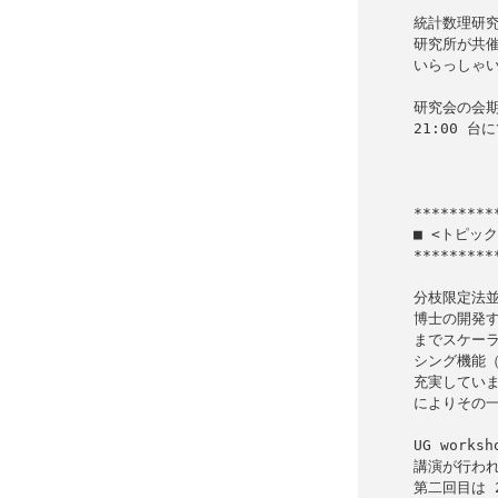
統計数理研究
研究所が共催
いらっしゃい
研究会の会期は
21:00 
           
■ <トピック> 
*********
分枝限定法並
博士の開発す
までスケーラ
シング機能（
充実しています
によりその一
UG work
講演が行われ
第二回目は 2