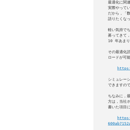
最適化に関連
実際やってい
だから，「数
語りたくなっ
軽い気持でち
募ってきて，
10 年あま
その最適化読
ロードが可能
https
シミュレーシ
できますので
ちなみに，最
方は，当社ホ
書いた項目に
https
600ab7152