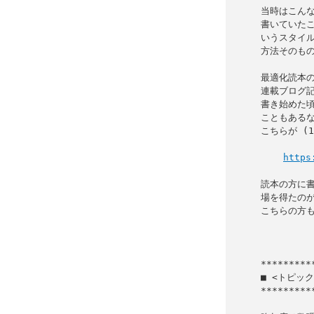
当時はこんな
書いていたこ
いうスタイル
方法そのもの
最適化読本の
連載ブログ記
書き始めた頃
こともあるな
こちらが (1
https
読本の方に書
場を得たのが
こちらの方も
           
■ <トピック
*********