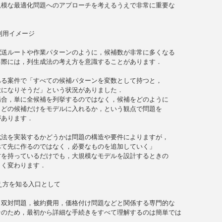
模な最適化問題へのアプローチを考えるうえで非常に重要な

利用イメージ

送ルートや作業パターンのように，候補数が非常に多くなる

際には，列生成法の考え方を意識することがあります．

る案件で「すべての候補パターンを変数として持つと，

になりそうだ」という状況がありました．

合，単に全候補を列挙するのではなく，候補をどのように

どの候補だけをモデルに入れるか，という観点で問題を

あります．

法を実装するかどうかは問題の構造や要件によりますが，

て先に作るのではなく，必要なものを追加していく」

を持っているだけでも，大規模なモデルを設計するときの

く変わります．

え方を知る入口として

双対問題，被約費用，価格付け問題などと関係する専門的な

のため，最初から詳細な手続きをすべて理解するのは簡単では


