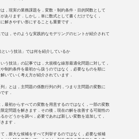
は，現実の業務課題を，変数・制約条件・目的関数として

があります．しかし，単に数式として書くだけでなく，

に解きやすい形にすることも重要です．

では，そのような実践的なモデリングのヒントが紹介されて

法という技法」では何を紹介しているか

いう技法」の記事では，大規模な線形最適化問題に対して，

や制約条件を最初から扱うのではなく，必要なものを順に

解いていく考え方が紹介されています．

列」とは，主問題の係数行列の列，つまり主問題の変数に

です．

，最初からすべての変数を用意するのではなく，一部の変数

限定問題を解きます．その後，現在の解を改善する可能性の

るかどうかを調べ，必要であれば新しい変数を追加して，

きます．

て，膨大な候補をすべて列挙するのではなく，必要な候補
