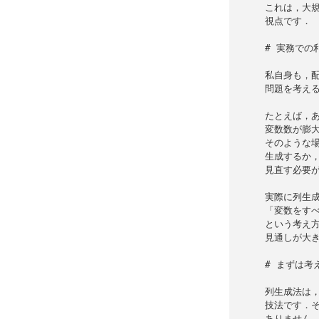
これは，大規
視点です．

# 実務での
私自身も，配
問題を考える
たとえば，あ
変数数が膨大
そのような場
生成するか，
見直す必要が
実際に列生成
「変数をすべ
という考え方
見通しが大き
# まずは考
列生成法は，
技法です．そ
ありません．