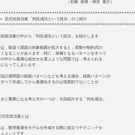
                        （石橋 保身・神谷 俊介）

ク> 定式化技法集「列生成法という技法」のご紹介

*********************************************************
化技法集の中から「列生成法という技法」を紹介します．

は，取扱う課題の対象範囲が拡大すると，変数や制約式の

くなることがあります．特に，候補となるパターンをすべて

の中から最適な組合せを選ぶような問題では，考えられる

になってしまいます．

送計画問題の経路パターンなどを考える場合，経路パターンの

すべて作成してから最適化するのは現実的でないことが

きに重要になる考え方の一つが，今回紹介する「列生成法」

定式化技法集とは

は，数理最適化モデルを作成する際に役立つテクニックを

ュメントです．
