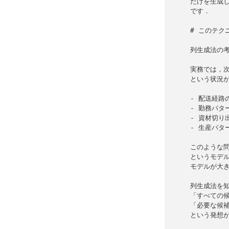
だけを生成し
です．

# このテク
列生成法の考
実務では，次
という状況が
- 配送経路
- 勤務パタ
- 資材切り
- 生産パタ
このような問
というモデル
モデルが大き
列生成法を知
「すべての候
「必要な候補
という発想が