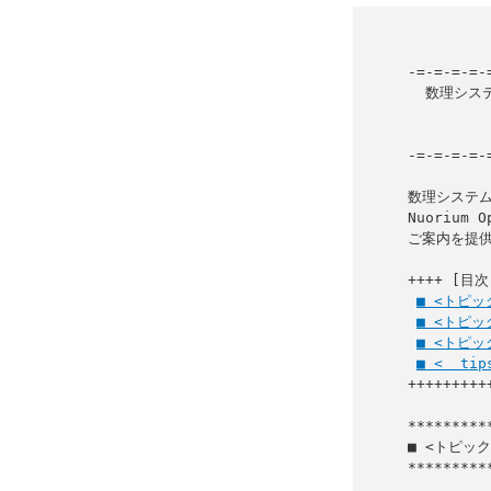
-=-=-=-=-
  数理システム 最適化メールマガジン

                     
-=-=-=-=-
数理システム
Nuorium
ご案内を提供
++++ [目次]
■ <トピ
■ <トピ
■ <トピッ
■ <  ti
+++++++++
■ <トピッ
*********