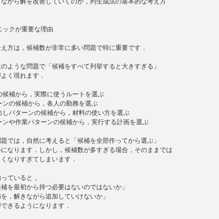
ながら解を改善していくのが，列生成法の基本的な考え方

ニックが重要な理由

え方は，候補数が非常に多い問題で特に重要です．

のような問題で「候補をすべて列挙すると大きすぎる」

よく現れます．

の候補から，実際に使うルートを選ぶ

ーンの候補から，各人の勤務を選ぶ

出しパターンの候補から，材料の使い方を選ぶ

ーンや作業パターンの候補から，実行する計画を選ぶ

題では，自然に考えると「候補を全部作ってから選ぶ」

になります．しかし，候補数が多すぎる場合，そのままでは

くなりすぎてしまいます．

っていると，

補を最初から持つ必要はないのではないか」

を，解きながら追加していけないか」

できるようになります．
