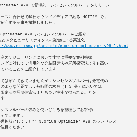
 Optimizer V28 で新機能「シンセシスソルバー」をリリース

ースに合わせて弊社オウンドメディアである MSIISM で，

紹介する記事を掲載しました．

m Optimizer V28 シンセシスソルバーをご紹介！

://www.msiism.jp/article/nuorium-optimizer-v28-1.html
産スケジューリングにおいて非常に重要な並列機械

ングに対して，汎用的な分枝限定法や局所探索法よりも高い

ていることをご紹介しています．

では紹介できていませんが，シンセシスソルバーは発電機の

のような問題でも，短時間の求解（1-5 分）においては

限定法や局所探索法よりも良い性能が得られることを

す．

シスソルバーの強みと使いどころを整理してお客様に

えています．

択肢として，ぜひ Nuorium Optimizer V28 のシンセシス

注目ください．
