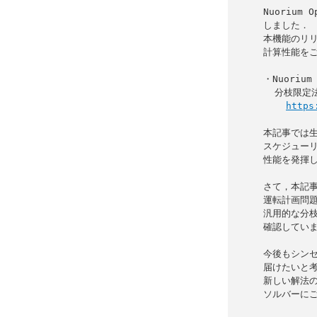
Nuorium
しました．

本機能のリリ
計算性能をご
・Nuoriu
  分枝限定法とメタヒューリスティクスの融合による高速化

https
本記事では生
スケジューリ
性能を発揮し
さて，本記事
運転計画問題
汎用的な分枝
確認していま
今後もシンセ
届けたいと考
新しい解法の選
ソルバーにご