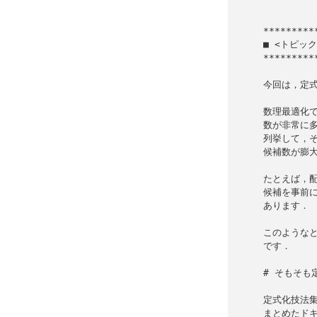
             
■ <トピッ
*********
今回は，定式
数理最適化で
数が非常に多
列挙して，そ
候補数が膨大
たとえば，配
候補を事前に
あります．

このようなと
です．

# そもそも
定式化技法集
まとめたドキ