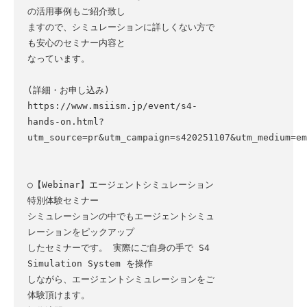
の活用事例もご紹介致し

ますので、シミュレーションに詳しくない方で
も安心のセミナー内容と

なっています。

(詳細・お申し込み)

https://www.msiism.jp/event/s4-
hands-on.html?
utm_source=pr&utm_campaign=s420251107&utm_medium=em
○【Webinar】エージェントシミュレーション
特別体験セミナー

シミュレーションの中でもエージェントシミュ
レーションをピックアップ

したセミナーです。 実際にご自身の手で S4 
Simulation System を操作

しながら、エージェントシミュレーションをご
体験頂けます。
