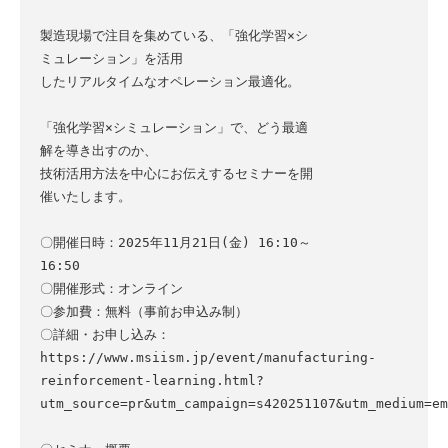
製造現場で注目を集めている、「強化学習×シ
ミュレーション」を活用

したリアルタイムなオペレーション最適化。

「強化学習×シミュレーション」で、どう最適
解を導き出すのか、

技術活用方法を中心にお伝えするセミナーを開
催いたします。

〇開催日時：2025年11月21日(金) 16:10～
16:50

〇開催形式：オンライン

〇参加費：無料（事前お申込み制）

〇詳細・お申し込み：

https://www.msiism.jp/event/manufacturing-
reinforcement-learning.html?
utm_source=pr&utm_campaign=s420251107&utm_medium=em