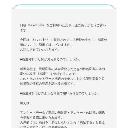
バックナンバー一覧はこちら
日頃 BayoLink をご利用いただき、誠にありがとうござい
ます。

今回は、BayoLink に搭載されている機能の中から、感度分
析について、簡単ではございますが、

お話しさせていただきます。

●感度分析より何が見られるのでしょうか。

感度分析は、説明変数の値が変化したときの目的変数の値の
変化の程度 (感度) を分析することで、

このときのネットワーク構造のモデルにおける説明変数と目
的変数の依存の程度を調べる分析です。

●感度分析はどのような場面で用いられるのでしょうか。

例えば、

アンケートデータで商品の満足度とアンケートの回答の関係
を把握する際に用いられます。

具体的には、商品を「満足しない」から「満足する」と答え
が変化することに一番影響がある
