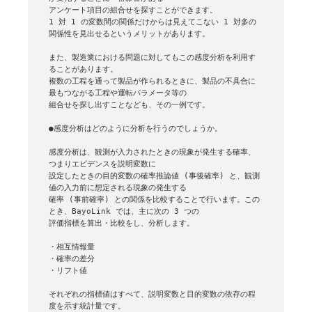
アンケート項目の組合せを探すことができます。

1 対 1 の変数間の関係だけからは見えてこない 1 対多の
関係性を見出せるというメリットがあります。

また、製造業における問題に対してもこの感度分析を利用す
ることがあります。

複数の工程を通って製品が作られるときに、製品の不具合に
最もつながる工程や運転パラメータ等の

組合せを探し出すことなども、その一例です。

●感度分析はどのように分析を行うのでしょうか。

感度分析は、観測が入力されたときの現象が発生する確率、
つまりエビデンスを説明変数に

設定したときの目的変数の確率推論値 (事後確率) と、観測
値の入力前に想定される現象の発生する

確率 (事前確率) との関係を比較することで行います。この
とき、BayoLink では、主に次の 3 つの

評価指標を算出・比較をし、分析します。

・相互情報量

・確率の差分

・リフト値

それぞれの指標値はすべて、説明変数と目的変数の依存の程
度を示す統計量です。
