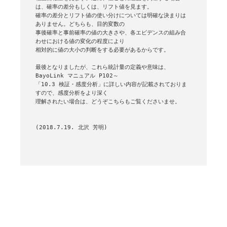
は、確率の差分もしくは、リフト値を見ます。

確率の差分とリフト値の使い分けについては明確な決まりは
ありません。どちらも、目的変数の

事後確率と事前確率の値の大きさや、各エビデンスの組み合
わせにおける値の変化の程度により

相対的に値の大小の判断をする必要があるからです。

最後となりましたが、これら統計量の定義や意味は、
BayoLink マニュアル P102～

「10.3 検証・感度分析」に詳しい内容が記載されておりま
すので、感度分析をより深く

理解されたい場合は、どうぞこちらもご覧くださいませ。

(2018.7.19. 北沢 芳明)
