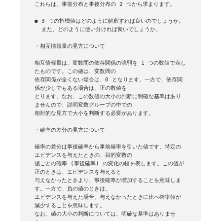
これらは、事前分布と事後分布の 2 つから求まります。

● 3 つの指標値はどのように解釈すれば良いのでしょうか。

  また、どのように使い分ければ良いでしょうか。

・相互情報量の見方について

相互情報量は、変数間の依存関係の強弱を 1 つの数値で表し
たものです。この値は、変数間の

依存関係が全くない場合は、0 となります。一方で、依存関
係が少しでもある場合は、正の数値を

とります。なお、この数値の大小の判断に明確な基準はあり
ませんので、説明変数グループの中での

相対的な見方で大小を判断する必要があります。

・確率の差分の見方について

確率の差分は事後確率から事前確率を引いた値です。特定の
エビデンスを与えたときの、目的変数の

値ごとの確率 (事後確率) の変化の幅を表します。この値が
正のときは、エビデンスを与えると

与えなかったときより、事後確率が増加することを意味しま
す。一方で、負の値のときは、

エビデンスを与えた場合、与えなかったときに比べ確率値が
減少することを意味します。

なお、値の大小の判断については、明確な基準はありませ