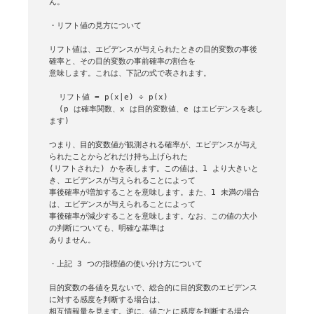
ん。

・リフト値の見方について

リフト値は、エビデンスが与えられたときの目的変数の事後
確率と、その目的変数の事前確率の割合を

意味します。これは、下記の式で表されます。

  リフト値 = p(x|e) ÷ p(x)

  (p は確率関数、x は目的変数値、e はエビデンスを表し
ます)

つまり、目的変数値が観測される確率が、エビデンスが与え
られたことからどれだけ持ち上げられた

(リフトされた) かを表します。この値は、1 より大きいと
き、エビデンスが与えられることによって

事後確率が増加することを意味します。また、1 未満の場合
は、エビデンスが与えられることによって

事後確率が減少することを意味します。なお、この値の大小
の判断についても、明確な基準は

ありません。

・上記 3 つの指標値の使い分け方について

目的変数の各値を見ないで、総合的に目的変数のエビデンス
に対する感度を判断する場合は、

相互情報量を見ます。逆に、値ごとに感度を判断する場合