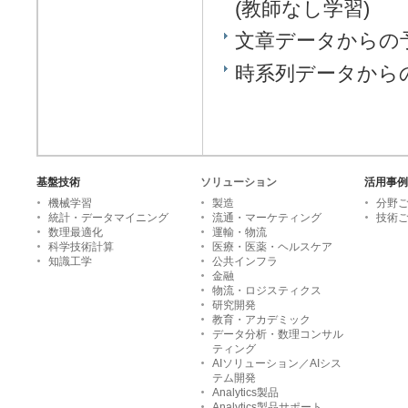
(教師なし学習)
文章データからの
時系列データから
基盤技術
ソリューション
活用事例
機械学習
製造
分野
統計・データマイニング
流通・マーケティング
技術
数理最適化
運輸・物流
科学技術計算
医療・医薬・ヘルスケア
知識工学
公共インフラ
金融
物流・ロジスティクス
研究開発
教育・アカデミック
データ分析・数理コンサル
ティング
AIソリューション／AIシス
テム開発
Analytics製品
Analytics製品サポート