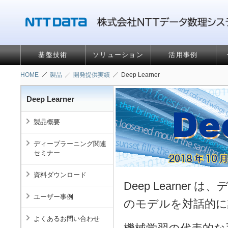
基盤技術
ソリューション
活用事例
HOME
製品
開発提供実績
Deep Learner
Deep Learner
製品概要
ディープラーニング関連
セミナー
資料ダウンロード
Deep Learner は
ユーザー事例
のモデルを対話的に
よくあるお問い合わせ