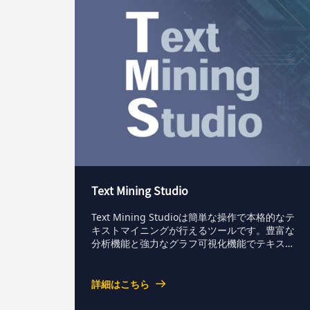
Text Mining Studio
Text Mining Studioは簡単な操作で本格的なテ
キストマイニングが行えるツールです。豊富な
分析機能と強力なグラフ可視化機能でテキスト
分析を強力サポート。頻度の分析から、テキス
トに付随する属性を活かした特徴分析、話題分
析など豊富な分析機能を備え、さらにその結果
詳細はこちら
を分かりやすいグラフで描画することもできま
す。