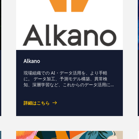
Alkano
現場組織での AI・データ活用を、より手軽
に。 データ加工、予測モデル構築、異常検
知、深層学習など、これからのデータ活用に必
要な機能がマウス操作で使える、使い心地抜群
のデータ分析プラットフォームです。
詳細はこちら