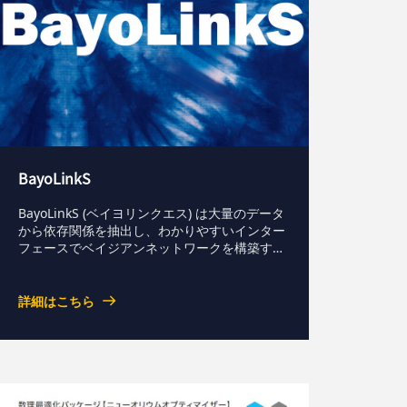
BayoLinkS
BayoLinkS (ベイヨリンクエス) は大量のデータ
から依存関係を抽出し、わかりやすいインター
フェースでベイジアンネットワークを構築する
ためのソフトウェアです。構築したベイジアン
ネットは確率推論機能により予測や診断に利用
できます。前処理機能やデータ可視化機能など
詳細はこちら
分析に必要な機能を搭載し、ベイジアンネット
ワークでの分析を強力にサポートします。ベイ
ジアンネットワークとはBayoLinkS は 国立研
究開発法人産業技術総合研究所(産総研) で開発
され、 株式会社NTTデータ数理システムがソ
ースライセンスを取得したソフトウェアです。