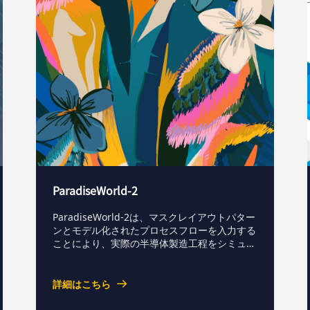
ParadiseWorld-2
ParadiseWorld-2は、マスクレイアウトパター
ンとモデル化されたプロセスフローを入力する
ことにより、実際の半導体製造工程をシミュレ
ーションするツールです。 LSIやトランジスタ
などの半導体製品を作る場合、マスクレイアウ
トや製造プロセスの設計が欠かせません。です
詳細はこちら
が、現代の半導体製品の設計現場ではこれらの
業務は高度に専門化し、技術の習得が難しいの