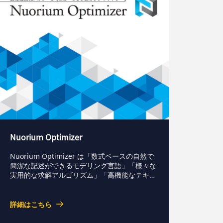
Nuorium Optimizer
Nuorium Optimizer は「数式ベースの自然で
簡潔な記述ができるモデリング言語」「様々な
実用的な求解アルゴリズム」「高機能なテキス
トエディタを備えた GUI 開発環境」を完備
し、約 30 年にわたって洗練させ、また発展さ
せている汎用数理最適化パッケージです。
詳細はこちら
Numerical Optimizer 名称変更のご案内