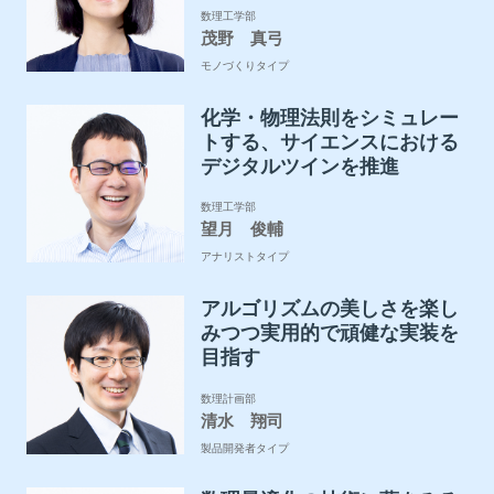
数理工学部
茂野 真弓
モノづくりタイプ
化学・物理法則をシミュレー
トする、サイエンスにおける
デジタルツインを推進
数理工学部
望月 俊輔
アナリストタイプ
アルゴリズムの美しさを楽し
みつつ実用的で頑健な実装を
目指す
数理計画部
清水 翔司
製品開発者タイプ