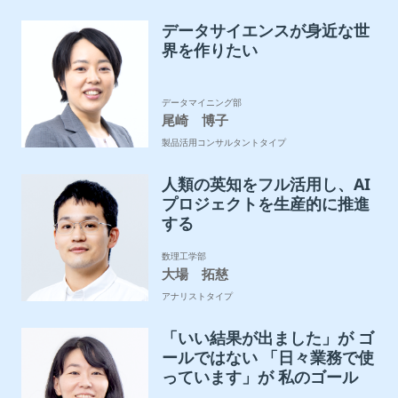
データサイエンスが身近な世
界を作りたい
データマイニング部
尾崎 博子
製品活用コンサルタントタイプ
人類の英知をフル活用し、AI
プロジェクトを生産的に推進
する
数理工学部
大場 拓慈
アナリストタイプ
「いい結果が出ました」が ゴ
ールではない 「日々業務で使
っています」が 私のゴール