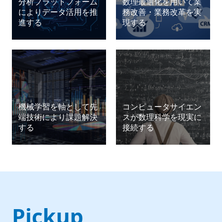
分析プラットフォーム
数理最適化を用いて業
によりデータ活用を推
務改善・業務改革を実
進する
現する
機械学習を軸として先
コンピュータサイエン
端技術により課題解決
スが数理科学を現実に
する
接続する
Pickup