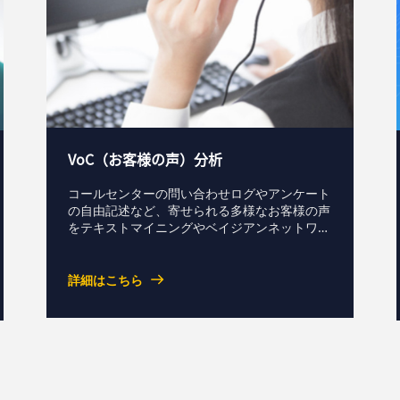
VoC（お客様の声）分析
コールセンターの問い合わせログやアンケート
の自由記述など、寄せられる多様なお客様の声
をテキストマイニングやベイジアンネットワー
クで分析し、内容の整理・分類・可視化を行う
ソリューションです。応対状況や応対品質、ニ
ーズや不満の傾向を把握し、FAQ整備、商品・
詳細はこちら
サービス改善、新機能検討、企画開発へのフィ
ードバックに活用できます。資料ダウンロード
お問い合わせ