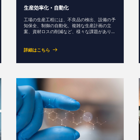
生産効率化・自動化
工場の生産工程には、不良品の検出、設備の予
知保全、制御の自動化、複雑な生産計画の立
案、資材ロスの削減など、様々な課題がありま
す。これらに対し、機械学習、強化学習、数理
最適化、シミュレーションを組み合わせ、課題
ごとに最適な解決策を検討・実装します。現場
詳細はこちら
の条件や制約を踏まえた仕組みづくりにより、
省力化、生産性向上、品質安定化、コスト削減
を支援し、工場全体の高度化につなげます。資
料ダウンロードお問い合わせ