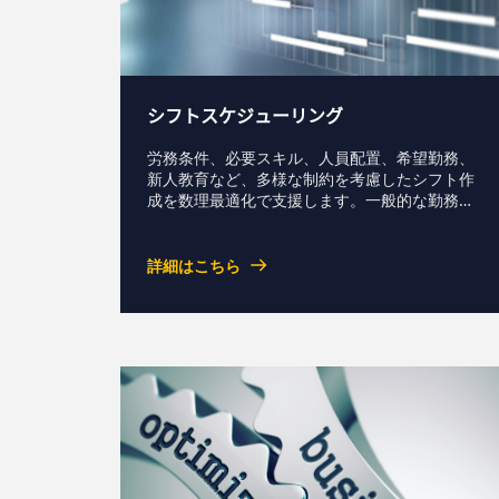
シフトスケジューリング
労務条件、必要スキル、人員配置、希望勤務、
新人教育など、多様な制約を考慮したシフト作
成を数理最適化で支援します。一般的な勤務表
の自動作成に加え、コールセンター要員計画や
スポーツ日程編成など複雑なスケジューリング
課題にも対応し、計画作成の負荷軽減と品質向
詳細はこちら
上、運用の平準化に貢献します。実務要件の洗
い出しから継続的なモデル改善まで支援しま
す。資料ダウンロードお問い合わせ