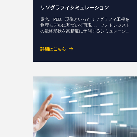
リソグラフィシミュレーション
露光、PEB、現像といったリソグラフィ工程を
物理モデルに基づいて再現し、フォトレジスト
の最終形状を高精度に予測するシミュレーショ
ン技術を紹介しています。多数の設計パラメー
タを効率的に検討でき、半導体デバイスの微細
加工条件の最適化や、後続プロセスまで含めた
詳細はこちら
設計・検証の高度化に役立ちます。半導体形状
シミュレータとの連携による一貫解析にも対応
します。資料ダウンロード-->お問い合わせ