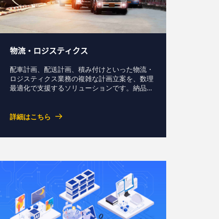
物流・ロジスティクス
配車計画、配送計画、積み付けといった物流・
ロジスティクス業務の複雑な計画立案を、数理
最適化で支援するソリューションです。納品時
刻、車両制約、荷姿、荷下ろし順、重量バラン
スなど多様な条件を踏まえ、属人化しやすい業
務の自動化・高度化を実現します。熟練者のノ
詳細はこちら
ウハウをモデル化し、効率改善、ミス低減、コ
スト削減につなげます。資料ダウンロードお問
い合わせ