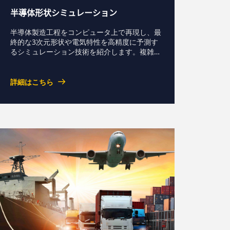
半導体形状シミュレーション
半導体製造工程をコンピュータ上で再現し、最
終的な3次元形状や電気特性を高精度に予測す
るシミュレーション技術を紹介します。複雑化
する半導体デバイス設計に対し、プロセス設
計、レイアウト設計、不良発生時の問題点の検
出を支援し、開発効率の向上と設計・検証の高
詳細はこちら
度化に貢献します。高速・高精度な形状計算と
可視化により設計者間のコミュニケーションも
促進します。資料ダウンロード-->お問い合わ
せ