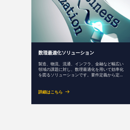
数理最適化ソリューション
製造、物流、流通、インフラ、金融など幅広い
領域の課題に対し、数理最適化を用いて効率化
を図るソリューションです。要件定義から定式
化、モデリング、求解アルゴリズムの選定・実
装までを支援し、現場の暗黙知や複雑な制約条
件を踏まえた実運用可能なモデルを構築しま
詳細はこちら
す。個別最適にとどまらず、連動する業務全体
の大規模な最適化も対応し、高度化する業務の
意思決定を支援します。資料ダウンロードお問
い合わせ