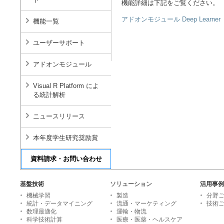
機能詳細は下記をご覧ください。
アドオンモジュール Deep Learner
機能一覧
ユーザーサポート
アドオンモジュール
Visual R Platform によ
る統計解析
ニュースリリース
本年度学生研究奨励賞
基盤技術
ソリューション
活用事例
機械学習
製造
分野
統計・データマイニング
流通・マーケティング
技術
数理最適化
運輸・物流
科学技術計算
医療・医薬・ヘルスケア