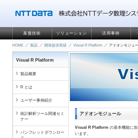
基盤技術
ソリューション
活用事例
HOME
製品
開発提供実績
Visual R Platform
アドオンモジュ
Visual R Platform
製品概要
R とは
ユーザー事例紹介
アドオンモジュール
統計解析ツール関連セミ
ナー
Visual R Platform
の基本機能に加
パンフレットダウンロー
います。
ド