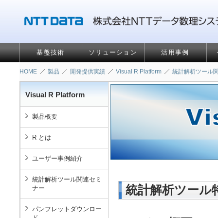
基盤技術
ソリューション
活用事例
HOME
製品
開発提供実績
Visual R Platform
統計解析ツール
Visual R Platform
製品概要
R とは
ユーザー事例紹介
統計解析ツール関連セミ
統計解析ツール
ナー
パンフレットダウンロー
ド