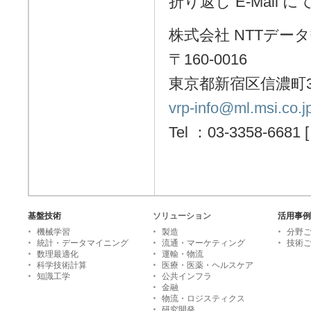
折り返し E-Mai
株式会社 NTTデー
〒160-0016
東京都新宿区信濃町3
vrp-info@ml.msi.co.j
Tel ：03-3358-6681 
基盤技術
ソリューション
活用事例
機械学習
製造
分野
統計・データマイニング
流通・マーケティング
技術
数理最適化
運輸・物流
科学技術計算
医療・医薬・ヘルスケア
知識工学
公共インフラ
金融
物流・ロジスティクス
研究開発