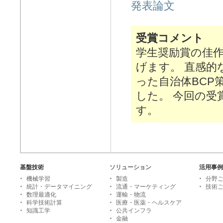
発表論文
受賞コメント
学生奨励賞の佳
げます。 直感的
った自治体BCP
した。 今回の受
す。
基盤技術
ソリューション
活用事例
機械学習
製造
分野
統計・データマイニング
流通・マーケティング
技術
数理最適化
運輸・物流
科学技術計算
医療・医薬・ヘルスケア
知識工学
公共インフラ
金融