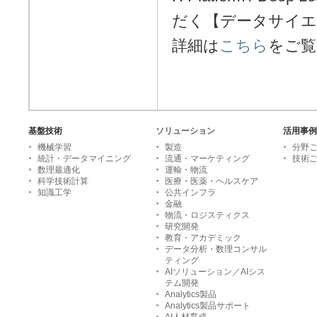
だく【データサイエ
詳細は
こちら
をご覧
基盤技術
ソリューション
活用事例
機械学習
製造
分野
統計・データマイニング
流通・マーケティング
技術
数理最適化
運輸・物流
科学技術計算
医療・医薬・ヘルスケア
知識工学
公共インフラ
金融
物流・ロジスティクス
研究開発
教育・アカデミック
データ分析・数理コンサル
ティング
AIソリューション／AIシス
テム開発
Analytics製品
Analytics製品サポート
AI人材育成