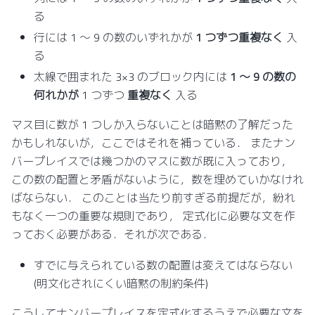
る
行には 1 ～ 9 の数のいずれかが
1 つずつ重複なく
入
る
太線で囲まれた 3×3 のブロック内には
1 ～ 9 の数の
何れかが
1 つずつ
重複なく
入る
マス目に数が 1 つしか入らないことは暗黙の了解だった
かもしれないが，ここではそれを補っている． またナン
バープレイスでは幾つかのマスに数が既に入っており，
この数の配置と矛盾がないように，数を埋めていかなけれ
ばならない． このことは当たり前すぎる前提だが，紛れ
もなく一つの重要な規則であり， 定式化に必要な文を作
っておく必要がある．それが次である．
すでに与えられている数の配置は変えてはならない
(明文化されにくい暗黙の制約条件)
こうしてナンバープレイスを定式化するうえで必要な文を