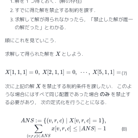
解を 1 つ得ておく．(解の存在)
すでに得た解を禁止する制約を課す．
求解して解が得られなかったら，「禁止した解が唯一
の解だった」とわかる．
順にこれを見ていこう．
X
求解して得られた解を
としよう．
X
[
1
,
1
,
1
]
=
0
,
X
[
2
,
1
,
1
]
=
0
,
⋯
,
X
[
5
,
1
,
1
]
=
1
,
⋯
,
X
[
9
,
9
,
9
]
=
1.
(7)
X
次に上記の解
を禁止する制約条件を課したい． このよ
うな場合にはすべて同じ配置であった場合
のみ
を禁止す
る必要があり， 次の定式化を行うことになる．
{
(
v
,
r
,
c
)
∣
X
[
v
,
r
,
c
]
=
1
}
,
∑
(
v
A
,
r
N
,
c
S
)
∈
:=
A
N
S
x
[
v
,
r
,
c
]
≤
|
A
N
S
|
−
1
(8)