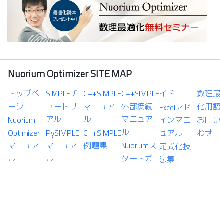
Nuorium Optimizer SITE MAP
トップペ
SIMPLEチ
C++SIMPLE
C++SIMPLE
イド
数理
ージ
ュートリ
マニュア
外部接続
化用
Excelアド
アル
ル
マニュア
Nuorium
インマニ
お問
ル
Optimizer
PySIMPLE
C++SIMPLE
ュアル
わせ
マニュア
マニュア
例題集
Nuoriumス
定式化技
ル
ル
タートガ
法集