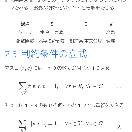
ーンである． 変数の詳細化のヒントとも解釈できる．
観点
S
C
V
クラス
集合・要素
---
変数
変数関数
添字 (定義域)
制約条件式の形
値域
2.5.
制約条件の立式
(
r
,
c
)
v
マス目
には 1 ～ 9 の数
が何れか 1 つ入る
∑
v
∈
V
x
[
v
,
r
,
c
]
=
1
,
∀
r
∈
R
,
∀
c
∈
C
(1)
v
c
列
には 1 ～ 9 の数
の何れかが 1 つずつ重複なく入る
∑
r
∈
R
x
[
v
,
r
,
c
]
=
1
,
∀
v
∈
V
,
∀
c
∈
C
(2)