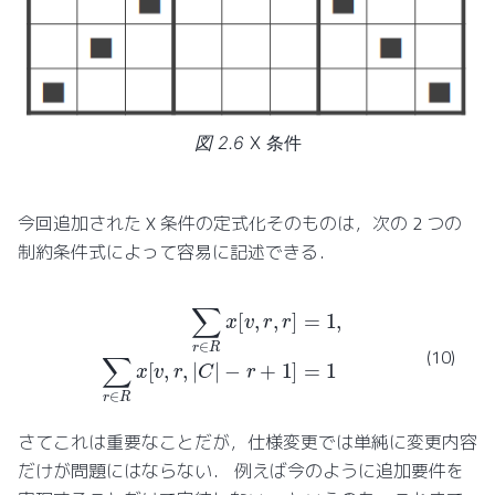
図 2.6
X 条件
今回追加された X 条件の定式化そのものは，次の 2 つの
制約条件式によって容易に記述できる．
∑
r
∈
R
x
[
v
,
r
,
r
]
=
1
,
∑
r
∈
R
x
[
v
,
r
,
|
C
|
−
r
+
1
]
=
1
(10)
さてこれは重要なことだが，仕様変更では単純に変更内容
だけが問題にはならない． 例えば今のように追加要件を