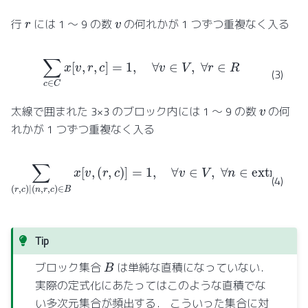
v
r
行
には 1 ～ 9 の数
の何れかが 1 つずつ重複なく入る
∑
c
∈
C
x
[
v
,
r
,
c
]
=
1
,
∀
v
∈
V
,
∀
r
∈
R
(3)
v
太線で囲まれた 3×3 のブロック内には 1 ～ 9 の数
の何
れかが 1 つずつ重複なく入る
∑
(
r
,
c
)
∣
(
n
,
r
,
c
)
∈
B
x
[
v
,
(
r
,
c
)
]
=
1
,
∀
v
∈
V
,
∀
n
∈
extract
1
(
B
)
(4)
Tip
B
ブロック集合
は単純な直積になっていない．
実際の定式化にあたってはこのような直積でな
い多次元集合が頻出する． こういった集合に対