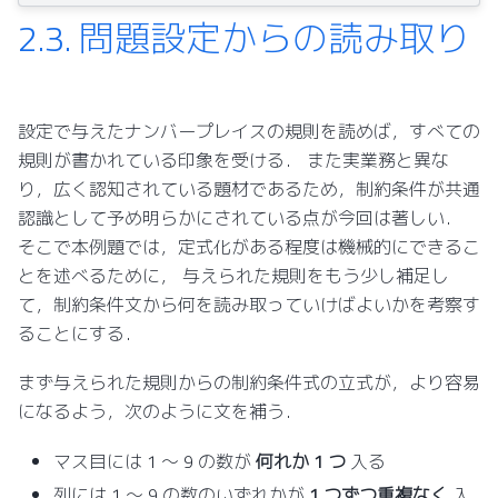
2.3.
問題設定からの読み取り
設定で与えたナンバープレイスの規則を読めば，すべての
規則が書かれている印象を受ける． また実業務と異な
り，広く認知されている題材であるため，制約条件が共通
認識として予め明らかにされている点が今回は著しい．
そこで本例題では，定式化がある程度は機械的にできるこ
とを述べるために， 与えられた規則をもう少し補足し
て，制約条件文から何を読み取っていけばよいかを考察す
ることにする．
まず与えられた規則からの制約条件式の立式が，より容易
になるよう，次のように文を補う．
マス目には 1 ～ 9 の数が
何れか 1 つ
入る
列には 1 ～ 9 の数のいずれかが
1 つずつ重複なく
入