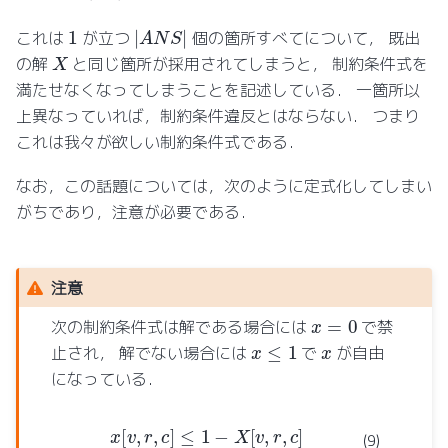
|
A
N
S
|
1
これは
が立つ
個の箇所すべてについて， 既出
X
の解
と同じ箇所が採用されてしまうと， 制約条件式を
満たせなくなってしまうことを記述している． 一箇所以
上異なっていれば，制約条件違反とはならない． つまり
これは我々が欲しい制約条件式である．
なお，この話題については，次のように定式化してしまい
がちであり，注意が必要である．
注意
x
=
0
次の制約条件式は解である場合には
で禁
x
≤
1
x
止され， 解でない場合には
で
が自由
になっている．
x
[
v
,
r
,
c
]
≤
1
−
X
[
v
,
r
,
c
]
(9)