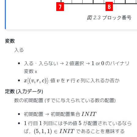
図 2.3
ブロック番号
変数
入る
1
0
入る・入らない → 2 値選択 →
or
のバイナリ
変数 x
x
[
(
v
,
r
,
c
)
]
v
r
c
: 値
を
行
列に入れるか否か
定数 (入力データ)
数の初期配置 (すでに与えられている数の配置)
I
N
I
T
初期配置 → 初期配置集合
1
1
5
行目
列目には予め値
が配置されているなら
(
5
,
1
,
1
)
∈
I
N
I
T
ば，
であることを意味する