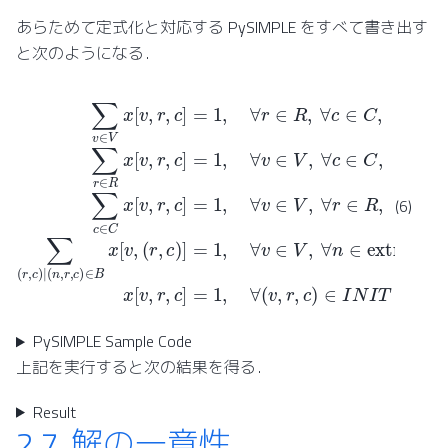
あらためて定式化と対応する PySIMPLE をすべて書き出す
と次のようになる．
∑
(
r
,
v
c
∈
)
]
V
=
x
1
[
,
v
∀
,
r
v
,
c
∈
]
V
=
,
1
∀
,
∀
n
r
∈
∈
extract
R
,
∀
c
∈
C
1
,
(
∑
B
r
)
∈
,
x
R
[
v
x
,
r
[
,
v
c
,
]
r
=
,
c
1
]
=
,
∀
1
(
,
v
∀
,
r
v
,
c
∈
)
∈
V
,
I
N
∀
I
c
T
∈
(6)
PySIMPLE Sample Code
上記を実行すると次の結果を得る．
Result
2.7.
解の一意性