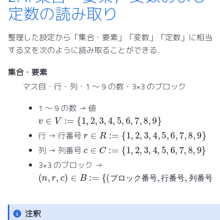
定数の読み取り
整理した設定から「集合・要素」「変数」「定数」に相当
する文を次のように読み取ることができる．
集合・要素
マス目・行・列・1 ～ 9 の数・3×3 のブロック
1 ～ 9 の数 → 値
v
∈
V
:=
{
1
,
2
,
3
,
4
,
5
,
6
,
7
,
8
,
9
}
r
∈
R
:=
{
1
,
2
,
3
,
4
,
5
,
6
,
7
,
8
,
9
}
行 → 行番号
c
∈
C
:=
{
1
,
2
,
3
,
4
,
5
,
6
,
7
,
8
,
9
}
列 → 列番号
3×3 のブロック →
(
n
,
r
,
c
)
∈
B
:=
{
(
ブ
ロ
ッ
ク
番
号
,
行
番
号
,
列
番
号
)
}
ブ
ロ
ッ
ク
番
号
行
番
号
列
番
号
注釈