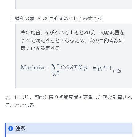
緩和の最小化を目的関数として設定する．
1
y
今の場合，
がすべて
をとれば， 初期配置を
すべて満たすことになるため，次の目的関数の
最大化を設定する．
Maximize
:
∑
p
,
t
C
O
S
T
X
[
p
]
⋅
x
[
p
,
t
]
+
∑
p
,
t
C
O
S
T
Y
[
p
]
⋅
(12)
以上により，可能な限り初期配置を尊重した解が計算され
ることとなる．
注釈