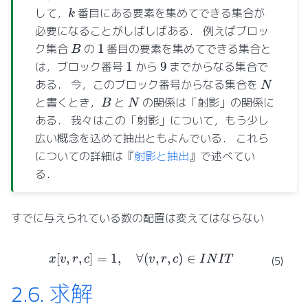
k
して，
番目にある要素を集めてできる集合が
必要になることがしばしばある． 例えばブロッ
B
1
ク集合
の
番目の要素を集めてできる集合と
1
9
は，ブロック番号
から
までからなる集合で
N
ある． 今，このブロック番号からなる集合を
B
N
と書くとき，
と
の関係は「射影」の関係に
ある． 我々はこの「射影」について，もう少し
広い概念を込めて抽出ともよんでいる． これら
についての詳細は『
射影と抽出
』で述べてい
る．
すでに与えられている数の配置は変えてはならない
x
[
v
,
r
,
c
]
=
1
,
∀
(
v
,
r
,
c
)
∈
I
N
I
T
(5)
2.6.
求解