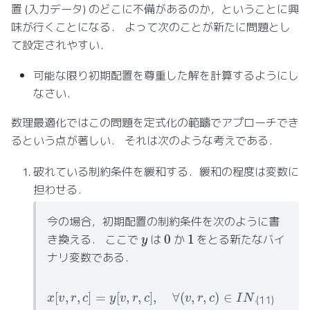
置 (入力データ) のどこに不備があるのか，ということに興
味が行くことになる． よって次のことが新たに問題とし
て設定されやすい．
可能な限り初期配置を尊重した解を計算するようにし
なさい．
数理最適化ではこの問題を定式化の範疇でアプローチでき
るという点が著しい． それは次のような考えである．
破れている制約条件を緩和する．緩和の程度は変数に
担わせる．
今の場合，初期配置の制約条件を次のように書
0
1
y
き換える． ここで
は
か
をとる新たなバイ
ナリ変数である．
x
[
v
,
r
,
c
]
=
y
[
v
,
r
,
c
]
,
∀
(
v
,
r
,
c
)
∈
I
N
I
T
(11)