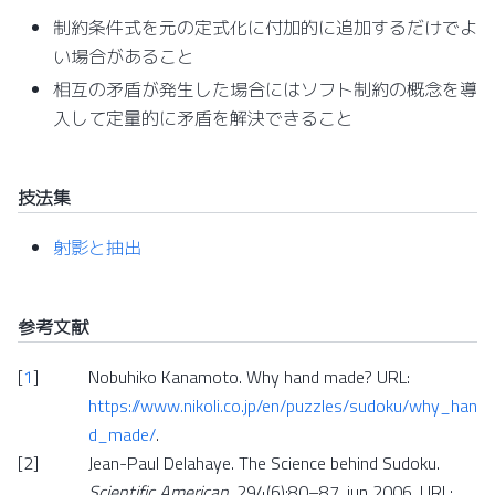
制約条件式を元の定式化に付加的に追加するだけでよ
い場合があること
相互の矛盾が発生した場合にはソフト制約の概念を導
入して定量的に矛盾を解決できること
技法集
射影と抽出
参考文献
[
1
]
Nobuhiko Kanamoto. Why hand made? URL:
https://www.nikoli.co.jp/en/puzzles/sudoku/why_han
d_made/
.
[
2
]
Jean-Paul Delahaye. The Science behind Sudoku.
Scientific American
, 294(6):80–87, jun 2006. URL: