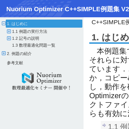
Nuorium Optimizer C++SIMPLE例題集 V2
C++SIMPL
1. はじめに
1.1 例題の実行方法
1. はじ
1.2 記号の説明
1.3 数理最適化問題一覧
本例題集で
2. 例題の紹介
それらに対
参考文献
ています．
か，コピー
し，動作を
Optimi
クトファイ
らも有効に
1.1