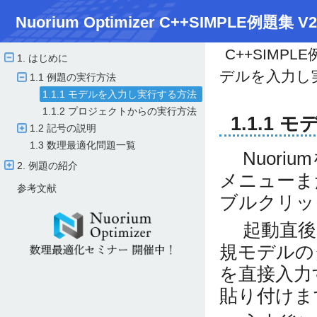
Nuorium Optimizer C++SIMPLE例題集 V2
C++SIMPL
1. はじめに
デルを入力し
1.1 例題の実行方法
1.1.1 モデルを入力し実行する方法
1.1.2 プロジェクトからの実行方法
1.1.1
1.2 記号の説明
1.3 数理最適化問題一覧
Nuoriu
2. 例題の紹介
メニューま
参考文献
ブルクリッ
起動直後のN
規モデルの
を直接入力
貼り付けま