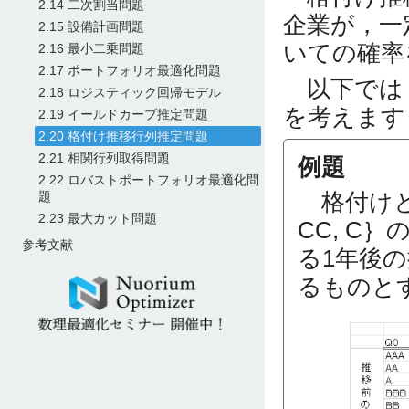
2.14 二次割当問題
企業が，一
2.15 設備計画問題
いての確率
2.16 最小二乗問題
2.17 ポートフォリオ最適化問題
以下では，
2.18 ロジスティック回帰モデル
を考えます
2.19 イールドカーブ推定問題
2.20 格付け推移行列推定問題
2.21 相関行列取得問題
例題
2.22 ロバストポートフォリオ最適化問
格付けとして，
題
2.23 最大カット問題
CC, C
参考文献
る1年後
るものと