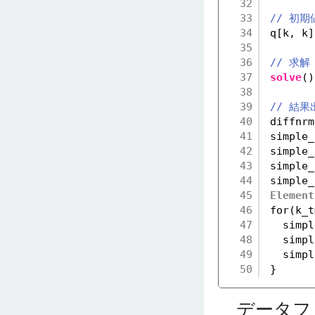
32
33
// 初期
34
q[k, k]
35
36
// 求解
37
solve
()
38
39
// 結果
40
diffnrm
41
simple_
42
simple_
43
simple_
44
simple_
45
Element
46
for(k_t
47
simpl
48
simpl
49
simpl
50
}
データファ