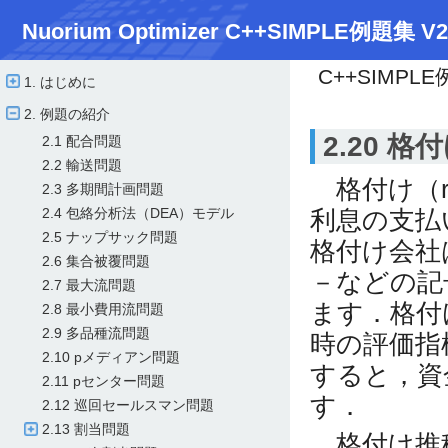
Nuorium Optimizer C++SIMPLE例題集 V2
C++SIMPL
1. はじめに
2. 例題の紹介
2.20 
2.1 配合問題
2.2 輸送問題
格付け（r
2.3 多期間計画問題
利息の支払
2.4 包絡分析法（DEA）モデル
2.5 ナップサック問題
格付け会社
2.6 集合被覆問題
－などの記
2.7 最大流問題
ます．格付
2.8 最小費用流問題
2.9 多品種流問題
時の評価指
2.10 pメディアン問題
すると，資
2.11 pセンター問題
す．
2.12 巡回セールスマン問題
2.13 割当問題
格付け推