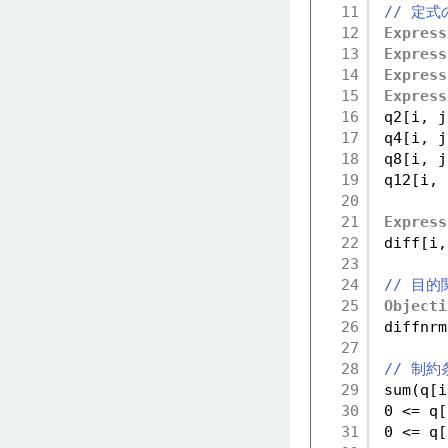
11
// 定
12
Express
13
Express
14
Express
15
Express
16
q2[i, j
17
q4[i, j
18
q8[i, j
19
q12[i, 
20
21
Express
22
diff[i,
23
24
// 目的
25
Objecti
26
diffnrm
27
28
// 制約
29
sum(q[i
30
0 <= q[
31
0 <= q[