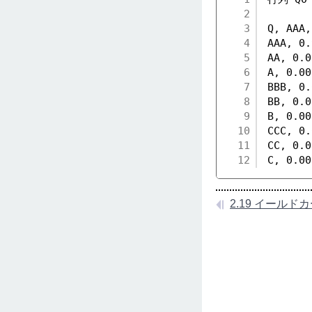
2
3
Q, AAA,
4
AAA, 0.
5
AA, 0.0
6
A, 0.00
7
BBB, 0.
8
BB, 0.0
9
B, 0.00
10
CCC, 0.
11
CC, 0.0
12
C, 0.00
2.19 イール