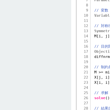
7
Paramet
8
9
// 変数
10
Variabl
11
12
// 対称
13
Symmetr
14
M[i, j]
15
16
// 目的
17
Objecti
18
diffnrm
19
20
// 制約
21
M >= mi
22
X[j, i]
23
X[i, i]
24
25
// 求解
26
solve
()
27
28
// 結果