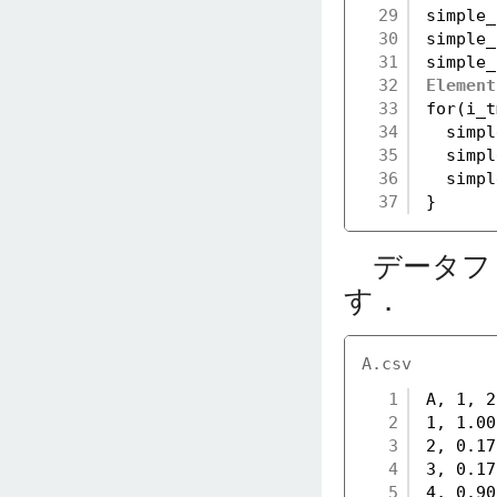
29
simple_
30
simple_
31
simple_
32
Element
33
for(i_t
34
simpl
35
simpl
36
simpl
37
}
データファ
す．
A.csv
1
A, 1, 2
2
1, 1.00
3
2, 0.17
4
3, 0.17
5
4, 0.90