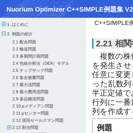
Nuorium Optimizer C++SIMPLE例題集 V2
C++SIMPL
1. はじめに
2. 例題の紹介
2.21 
2.1 配合問題
2.2 輸送問題
複数の株価
2.3 多期間計画問題
を発生させ
2.4 包絡分析法（DEA）モデル
2.5 ナップサック問題
任意に変更
2.6 集合被覆問題
った乱数列
2.7 最大流問題
半正定値で
2.8 最小費用流問題
2.9 多品種流問題
行列に一番
2.10 pメディアン問題
列を作成す
2.11 pセンター問題
2.12 巡回セールスマン問題
例題
2.13 割当問題