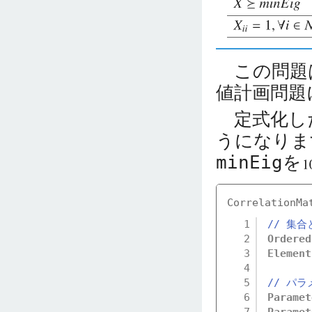
この問題は
値計画問題
定式化した
うになりま
minEig
を
CorrelationMa
1
// 集合
2
Ordered
3
Element
4
5
// パラ
6
Paramet