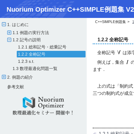
Nuorium Optimizer C++SIMPLE例題集 V2
C++SIMPLE例題集
1. はじめに
1.1 例題の実行方法
1.2.2 全称記号
1.2 記号の説明
1.2.1 総和記号・総乗記号
全称記号
は添
1.2.2 全称記号
1.2.3 s.t.
例えば，集合
1.3 数理最適化問題一覧
ます．
2. 例題の紹介
上の式は「制約
参考文献
三つの制約式が成立
1.2.1 総和記