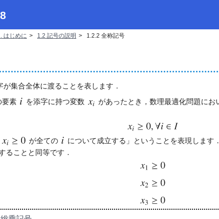
8
1. はじめに
1.2 記号の説明
1.2.2 全称記号
字が集合全体に渡ることを表します．
の要素
を添字に持つ変数
があったとき，数理最適化問題にお
式
が全ての
について成立する」ということを表現します
することと同等です．
号・総乗記号