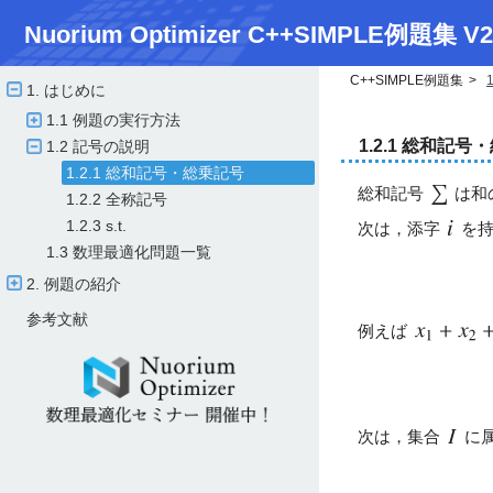
Nuorium Optimizer C++SIMPLE例題集 V2
C++SIMPLE例題集
1. はじめに
1.1 例題の実行方法
1.2.1 総和記号
1.2 記号の説明
1.2.1 総和記号・総乗記号
総和記号
は和
1.2.2 全称記号
1.2.3 s.t.
次は，添字
を
1.3 数理最適化問題一覧
2. 例題の紹介
参考文献
例えば
次は，集合
に