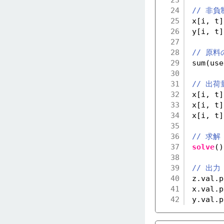
24
// 非負
25
x[i, t]
26
y[i, t]
27
28
// 原料
29
sum(use
30
31
// 出
32
x[i, t]
33
x[i, t]
34
x[i, t]
35
36
// 求解
37
solve
()
38
39
// 出力
40
z.val.p
41
x.val.p
42
y.val.p