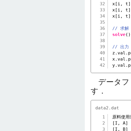
32
x[i, t]
33
x[i, t]
34
x[i, t]
35
36
// 求解
37
solve
()
38
39
// 出力
40
z.val.p
41
x.val.p
42
y.val.p
データファ
す．
data2.dat
1
原料使用
2
[I, A] 
3
[I, B] 