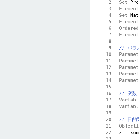
2
Set
Pro
3
Element
4
Set
Mat
5
Element
6
Ordered
7
Element
8
9
// パラ
10
Paramet
11
Paramet
12
Paramet
13
Paramet
14
Paramet
15
16
// 変数
17
Variabl
18
Variabl
19
20
// 目的
21
Objecti
22
z = sum
23