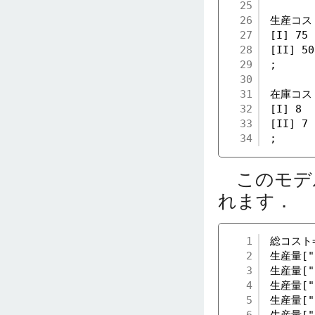
25
26
生産コス
27
[I] 75
28
[II] 50
29
;
30
31
在庫コス
32
[I] 8
33
[II] 7
34
;
このモデ
れます．
1
総コスト=
2
生産量["I
3
生産量["I
4
生産量["I
5
生産量["I