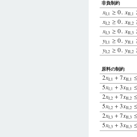
非負制約
,
,
,
,
,
原料の制約