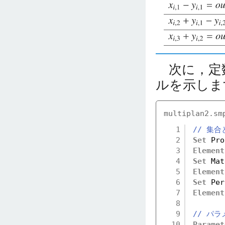
次に，定
ルを示しま
multiplan2.sm
1
// 集合
2
Set
Pro
3
Element
4
Set
Mat
5
Element
6
Set
Per
7
Element
8
9
// パラ
10
Paramet