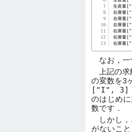
6
生産量["I
7
生産量["I
8
在庫量["I
9
在庫量["I
10
在庫量["I
11
在庫量["I
12
在庫量["I
13
在庫量["I
なお，一
上記の求解
の変数を3
["I", 3]
のはじめに
数です．
しかし，
がないこと