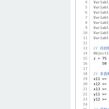
4
Variabl
5
Variabl
6
Variabl
7
Variabl
8
Variabl
9
Variabl
10
Variabl
11
Variabl
12
13
// 目的
14
Objecti
15
z = 75 
16
50 
17
18
// 非負
19
x11 >= 
20
x12 >= 
21
x13 >= 
22
y11 >= 
23
y12 >= 
24