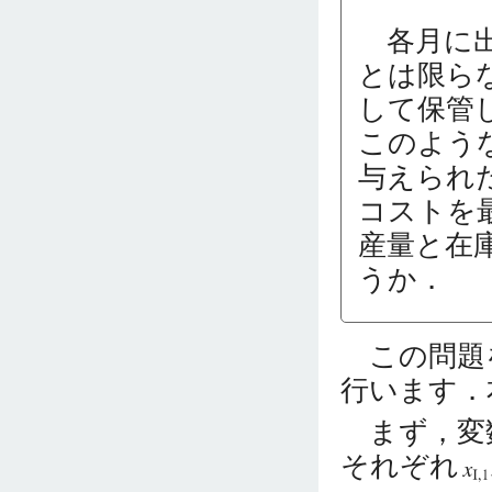
各月に出
とは限ら
して保管
このよう
与えられ
コストを
産量と在
うか．
この問題をN
行います．
まず，変数
それぞれ