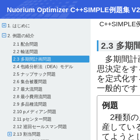
Nuorium Optimizer C++SIMPLE例題集 V2
C++SIMPL
1. はじめに
2. 例題の紹介
2.3 多
2.1 配合問題
2.2 輸送問題
多期間計画
2.3 多期間計画問題
思決定をす
2.4 包絡分析法（DEA）モデル
2.5 ナップサック問題
を定式化す
2.6 集合被覆問題
一般的です
2.7 最大流問題
2.8 最小費用流問題
例題
2.9 多品種流問題
2.10 pメディアン問題
2種類の原
2.11 pセンター問題
産してい
2.12 巡回セールスマン問題
2.13 割当問題
てようと