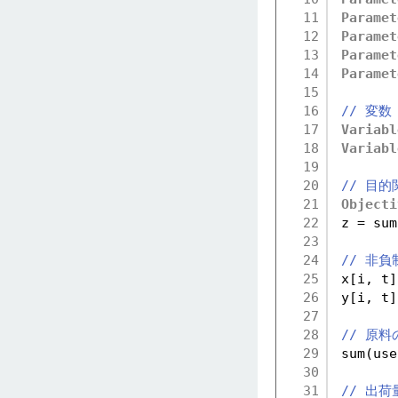
11
Paramet
12
Paramet
13
Paramet
14
Paramet
15
16
// 変数
17
Variabl
18
Variabl
19
20
// 目的
21
Objecti
22
z = sum
23
24
// 非負
25
x[i, t]
26
y[i, t]
27
28
// 原料
29
sum(use
30
31
// 出