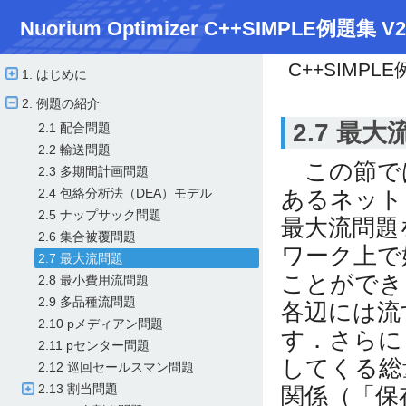
Nuorium Optimizer C++SIMPLE例題集 V2
C++SIMPL
1. はじめに
2. 例題の紹介
2.7 最
2.1 配合問題
2.2 輸送問題
この節で
2.3 多期間計画問題
あるネット
2.4 包絡分析法（DEA）モデル
2.5 ナップサック問題
最大流問題
2.6 集合被覆問題
ワーク上で始
2.7 最大流問題
ことができ
2.8 最小費用流問題
2.9 多品種流問題
各辺には流
2.10 pメディアン問題
す．さらに
2.11 pセンター問題
してくる総
2.12 巡回セールスマン問題
2.13 割当問題
関係（「保