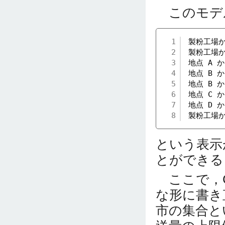
このモデ
1
製粉工場か
2
製粉工場か
3
地点 A 
4
地点 B か
5
地点 B か
6
地点 C か
7
地点 D か
8
製粉工場か
という表示
とができる
ここで，C
な形に書き
市の集合と