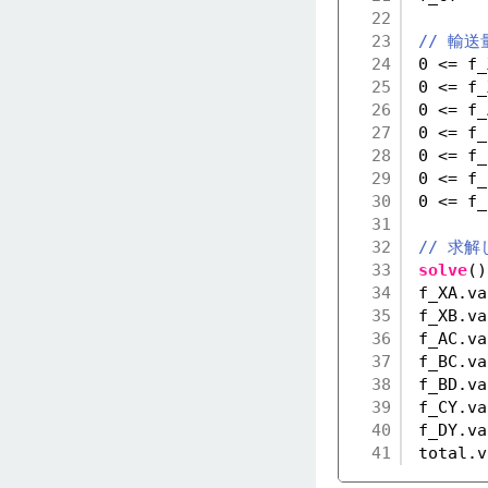
22
23
// 輸
24
0 <= f_
25
0 <= f_
26
0 <= f_
27
0 <= f_
28
0 <= f_
29
0 <= f_
30
0 <= f_
31
32
// 求
33
solve
()
34
f_XA.va
35
f_XB.va
36
f_AC.va
37
f_BC.va
38
f_BD.va
39
f_CY.va
40
f_DY.va
41
total.v