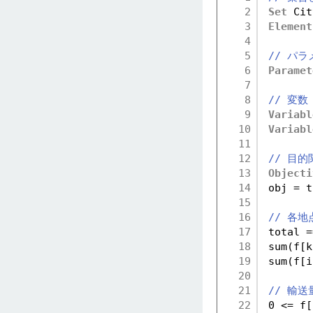
2
Set
Cit
3
Element
4
5
// パラ
6
Paramet
7
8
// 変数
9
Variabl
10
Variabl
11
12
// 目的
13
Objecti
14
obj = t
15
16
// 各
17
total =
18
sum(f[k
19
sum(f[i
20
21
// 輸
22
0 <= f[