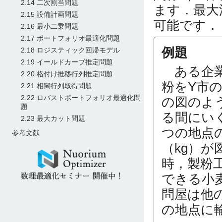
2.14 二次割当問題
ます．最大
2.15 設備計画問題
可能です．
2.16 最小二乗問題
2.17 ポートフォリオ最適化問題
例題
2.18 ロジスティック回帰モデル
2.19 イールドカーブ推定問題
ある企業
2.20 格付け推移行列推定問題
粉をY市
2.21 相関行列取得問題
2.22 ロバストポートフォリオ最適化問
の図のよ
題
る間にい
2.23 最大カット問題
つの地点
参考文献
（kg）
時，製粉
できる小
問屋は他
の地点に