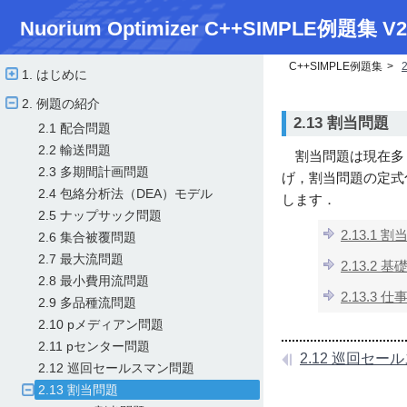
Nuorium Optimizer C++SIMPLE例題集 V2
C++SIMPLE例題集
1. はじめに
2. 例題の紹介
2.13 割当問題
2.1 配合問題
2.2 輸送問題
割当問題は現在多
2.3 多期間計画問題
げ，割当問題の定式
2.4 包絡分析法（DEA）モデル
します．
2.5 ナップサック問題
2.13.1 
2.6 集合被覆問題
2.7 最大流問題
2.13.2
2.8 最小費用流問題
2.13.3 
2.9 多品種流問題
2.10 pメディアン問題
2.11 pセンター問題
2.12 巡回セー
2.12 巡回セールスマン問題
2.13 割当問題