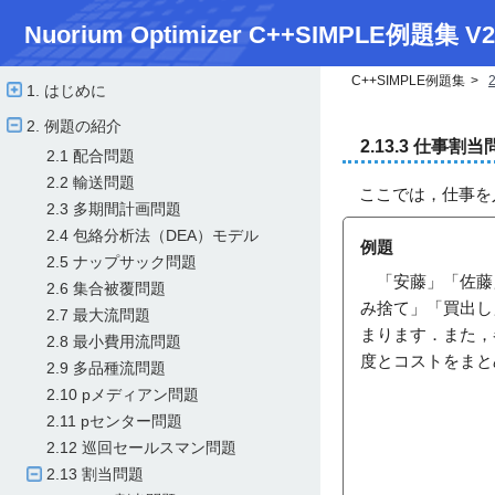
Nuorium Optimizer C++SIMPLE例題集 V2
C++SIMPLE例題集
1. はじめに
2. 例題の紹介
2.13.3 仕事割当
2.1 配合問題
2.2 輸送問題
ここでは，仕事を
2.3 多期間計画問題
2.4 包絡分析法（DEA）モデル
例題
2.5 ナップサック問題
「安藤」「佐藤」
2.6 集合被覆問題
み捨て」「買出し
2.7 最大流問題
まります．また，
2.8 最小費用流問題
度とコストをまと
2.9 多品種流問題
2.10 pメディアン問題
2.11 pセンター問題
2.12 巡回セールスマン問題
2.13 割当問題