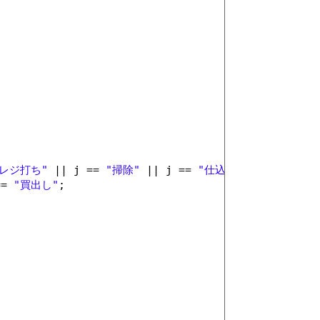
"レジ打ち"
|| j == 
"掃除"
|| j == 
"仕込み"
;
== 
"買出し"
;