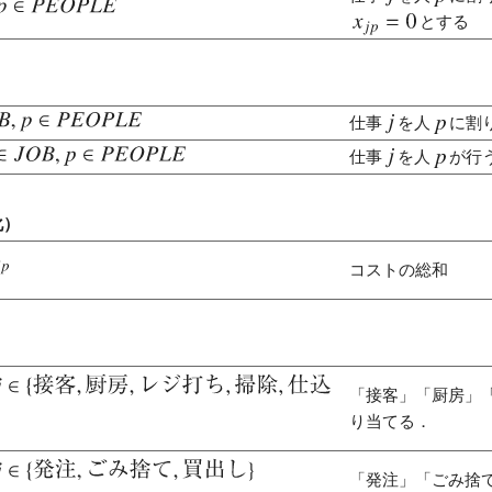
とする
仕事
を人
に割
仕事
を人
が行
化）
コストの総和
「接客」「厨房」
り当てる．
「発注」「ごみ捨