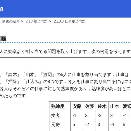
8
2. 例題の紹介
2.13 割当問題
2.13.3 仕事割当問題
問題
人に効率よく割り当てる問題を取り上げます．次の例題を考えます
「鈴木」「山本」「渡辺」の5人に仕事を割り当てます．仕事は
」「掃除」「仕込み」の8つです．各人を仕事に割り当てるにはコ
各人はそれぞれの仕事に対して熟練度があり，熟練度が高いほど
めたものです．
熟練度
安藤
佐藤
鈴木
山本
渡
接客
-1
3
-2
3
-4
厨房
5
-2
3
-4
5