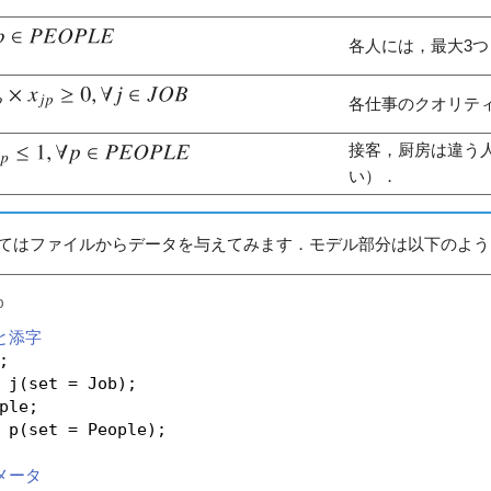
各人には，最大3
各仕事のクオリテ
接客，厨房は違う
い）．
てはファイルからデータを与えてみます．モデル部分は以下のよう
p
と添字
;
j(set = Job);
ple;
p(set = People);
メータ