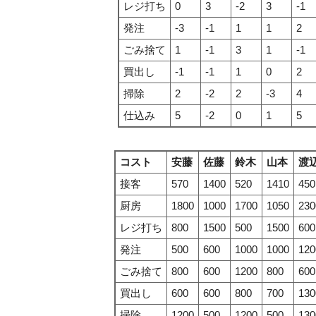
レジ打ち
0
3
-2
3
-1
発注
-3
-1
1
1
2
ごみ捨て
1
-1
3
1
-1
買出し
-1
-1
1
0
2
掃除
2
-2
2
-3
4
仕込み
5
-2
0
1
5
コスト
安藤
佐藤
鈴木
山本
渡
接客
570
1400
520
1410
450
厨房
1800
1000
1700
1050
230
レジ打ち
800
1500
500
1500
600
発注
500
600
1000
1000
120
ごみ捨て
800
600
1200
800
600
買出し
600
600
800
700
130
掃除
1200
500
1200
500
130