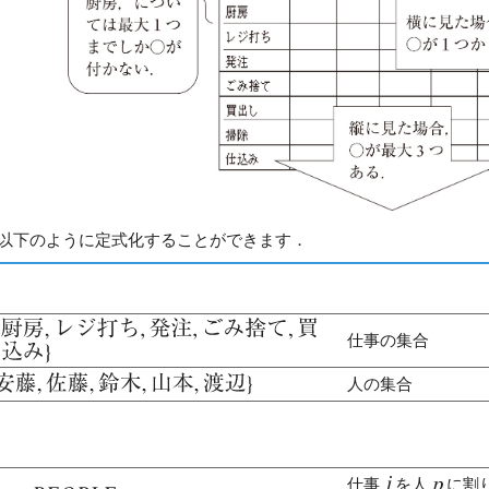
以下のように定式化することができます．
仕事の集合
人の集合
仕事
を人
に割