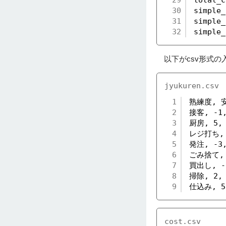
30
simple_
31
simple_
32
simple_
以下がcsv形式の
jyukuren.csv
1
熟練度, 
2
接客, -1,
3
厨房, 5, 
4
レジ打ち, 0
5
発注, -3,
6
ごみ捨て, 1
7
買出し, -1
8
掃除, 2, 
9
仕込み, 5,
cost.csv