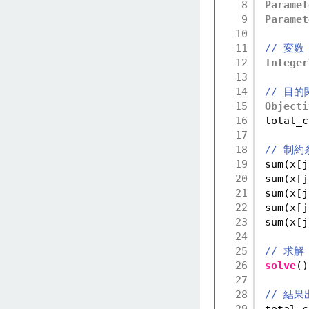
8
Paramet
9
Paramet
10
11
// 変数
12
Integer
13
14
// 目的
15
Objecti
16
total_c
17
18
// 制約
19
sum(x[j
20
sum(x[j
21
sum(x[j
22
sum(x[j
23
sum(x[j
24
25
// 求解
26
solve
()
27
28
// 結果
29
total_c