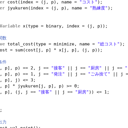
er
cost(index = (j, p), name = 
"コスト"
);
er
jyukuren(index = (j, p), name = 
"熟練度"
);
Variable
x(type = binary, index = (j, p));
関数
ve
total_cost(type = minimize, name = 
"総コスト"
);
ost = sum(cost[j, p] * x[j, p], (j, p));
条件
, p], p) == 2, j == 
"接客"
|| j == 
"厨房"
|| j == 
, p], p) == 1, j == 
"発注"
|| j == 
"ごみ捨て"
|| j 
, p], j) <= 3;
, p] * jyukuren[j, p], p) >= 0;
, p], (j, j == 
"接客"
|| j == 
"厨房"
)) <= 1;
;
出力
ost.val.print();