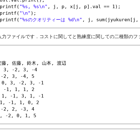
printf(
"%s, %s\n"
, j, p, x[j, p].val == 1);
printf(
"\n"
);
printf(
"%sのクオリティーは %d\n"
, j, sum(jyukuren[j,
入力ファイルです．コストに関してと熟練度に関しての二種類のフ
安藤, 佐藤, 鈴木, 山本, 渡辺
 3, -2, 3, -4
-2, 3, -4, 5
, 3, -2, 3, -1
 -1, 1, 1, 2
, -1, 3, 1, -1
, -1, 1, 0, 2
-2, 2, -3, 4
 -2, 0, 1, 5