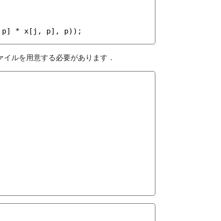
 p] * x[j, p], p));
ァイルを用意する必要があります．