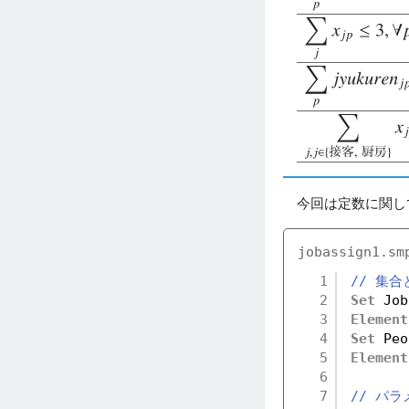
今回は定数に関し
jobassign1.sm
1
// 集合
2
Set
Job
3
Element
4
Set
Peo
5
Element
6
7
// パラ