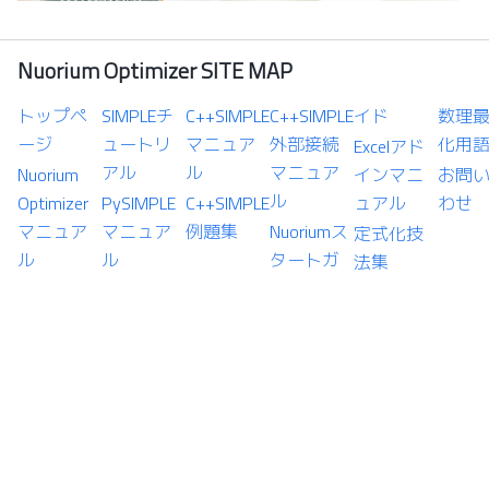
Nuorium Optimizer SITE MAP
トップペ
SIMPLEチ
C++SIMPLE
C++SIMPLE
イド
数理
ージ
ュートリ
マニュア
外部接続
化用
Excelアド
アル
ル
マニュア
Nuorium
インマニ
お問
ル
Optimizer
PySIMPLE
C++SIMPLE
ュアル
わせ
マニュア
マニュア
例題集
Nuoriumス
定式化技
ル
ル
タートガ
法集