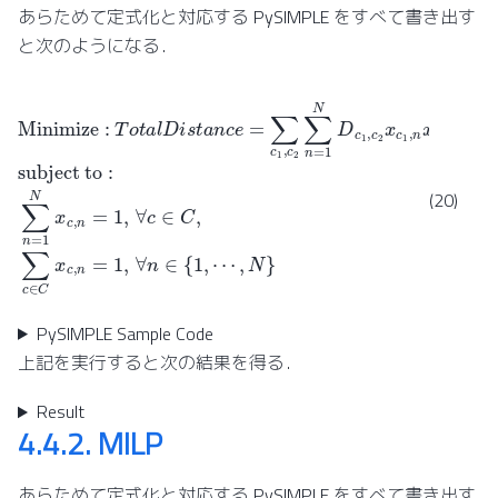
あらためて定式化と対応する PySIMPLE をすべて書き出す
と次のようになる．
Minimize
:
T
o
t
a
l
D
i
s
t
a
n
c
e
⋯
=
∑
,
N
c
}
1
,
c
2
∑
n
=
1
N
D
c
1
,
c
2
x
c
1
,
n
x
c
2
,
n
+
(20)
PySIMPLE Sample Code
上記を実行すると次の結果を得る．
Result
4.4.2.
MILP
あらためて定式化と対応する PySIMPLE をすべて書き出す