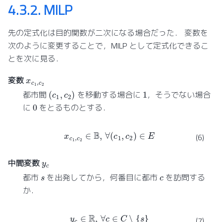
4.3.2.
MILP
先の定式化は目的関数が二次になる場合だった． 変数を
次のように変更することで，MILP として定式化できるこ
とを次に見る．
x
c
1
,
c
2
変数
(
c
1
,
c
2
)
1
都市間
を移動する場合に
，そうでない場合
0
に
をとるものとする．
x
c
1
,
c
2
∈
B
,
∀
(
c
1
,
c
2
)
∈
E
(6)
y
c
中間変数
s
c
都市
を出発してから，何番目に都市
を訪問する
か．
y
c
∈
R
,
∀
c
∈
C
∖
{
s
}
(7)