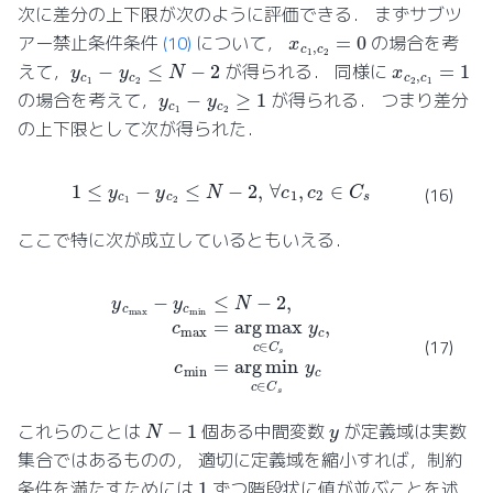
次に差分の上下限が次のように評価できる． まずサブツ
x
c
1
,
c
2
=
0
アー禁止条件条件
(10)
について，
の場合を考
y
c
1
−
y
c
2
≤
N
−
2
x
c
2
,
c
1
=
1
えて，
が得られる． 同様に
y
c
1
−
y
c
2
≥
1
の場合を考えて，
が得られる． つまり差分
の上下限として次が得られた．
1
≤
y
c
1
−
y
c
2
≤
N
−
2
,
∀
c
1
,
c
2
∈
C
s
(16)
ここで特に次が成立しているともいえる．
y
c
max
−
y
c
min
≤
N
−
2
,
c
max
=
arg
max
c
∈
C
s
y
c
,
c
min
=
arg
min
c
∈
(17)
N
−
1
y
これらのことは
個ある中間変数
が定義域は実数
集合ではあるものの， 適切に定義域を縮小すれば，制約
1
条件を満たすためには
ずつ階段状に値が並ぶことを述