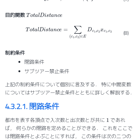
T
o
t
a
l
D
i
s
t
a
n
c
e
目的関数
T
o
t
a
l
D
i
s
t
a
n
c
e
=
∑
(
c
1
,
c
2
)
∈
E
D
c
1
,
c
2
x
c
1
,
c
2
(8)
制約条件
閉路条件
サブツアー禁止条件
上記の制約条件について個別に言及する． 特に中間変数
についてはサブツアー禁止条件とともに詳しく解説する．
4.3.2.1.
閉路条件
1
都市を表す各頂点で入次数と出次数とが共に
であれ
ば， 何らかの閉路を定めることができる． これをここで
は閉路条件とよぶことにすれば， この条件は次の二つの