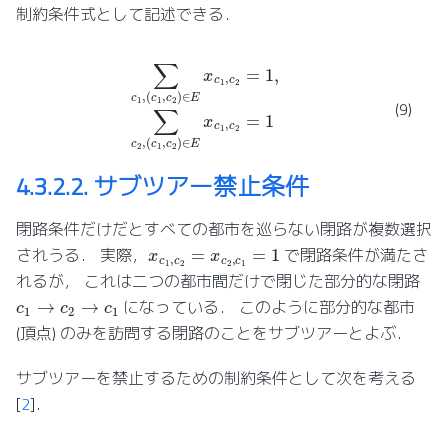
制約条件式として記述できる．
∑
c
1
,
(
c
1
,
c
2
)
∈
E
x
c
1
,
c
2
=
1
,
∑
c
2
,
(
c
1
,
c
2
)
∈
E
x
c
1
,
c
2
=
1
(9)
4.3.2.2.
サブツアー禁止条件
閉路条件だけだとすべての都市を巡らない閉路が複数選択
x
c
1
,
c
2
=
x
c
2
,
c
1
=
1
されうる． 実際，
で閉路条件が満たさ
れるが， これは二つの都市間だけで閉じた部分的な閉路
c
1
→
c
2
→
c
1
になっている． このように部分的な都市
(頂点) のみを訪問する閉路のことをサブツアーとよぶ．
サブツアーを禁止するための制約条件として次を考える
[
2
]
．