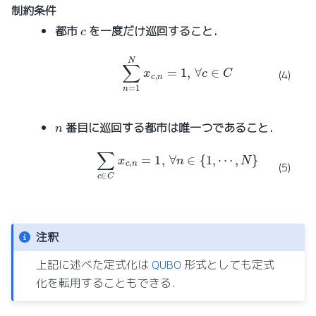
制約条件
c
都市
を一度だけ巡回すること．
∑
n
=
1
N
x
c
,
n
=
1
,
∀
c
∈
C
(4)
n
番目に巡回する都市は唯一つであること．
∑
c
∈
C
x
c
,
n
=
1
,
∀
n
∈
{
1
,
⋯
,
N
}
(5)
注釈
上記に述べた定式化は
QUBO
形式としても定式
化を転用することもできる．