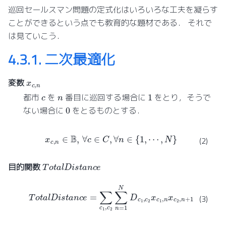
巡回セールスマン問題の定式化はいろいろな工夫を凝らす
ことができるという点でも教育的な題材である． それで
は見ていこう．
4.3.1.
二次最適化
x
c
,
n
変数
1
c
n
都市
を
番目に巡回する場合に
をとり，そうで
0
ない場合に
をとるものとする．
x
c
,
n
∈
B
,
∀
c
∈
C
,
∀
n
∈
{
1
,
⋯
,
N
}
(2)
T
o
t
a
l
D
i
s
t
a
n
c
e
目的関数
T
o
t
a
l
D
i
s
t
a
n
c
e
=
∑
c
1
,
c
2
∑
n
=
1
N
D
c
1
,
c
2
x
c
1
,
n
x
c
2
,
n
+
1
(3)