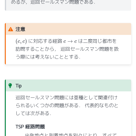
めるが，巡回セールスマン問題である．
注意
(
c
,
c
)
c
→
c
に対応する経路
は二度同じ都市を
訪問することから， 巡回セールスマン問題を扱
う際には考えないこととする．
Tip
巡回セールスマン問題には亜種として関連付け
られるいくつかの問題がある． 代表的なものと
しては次がある．
TSP 経路問題
出発地点と到着地点を別々にとり，すべて