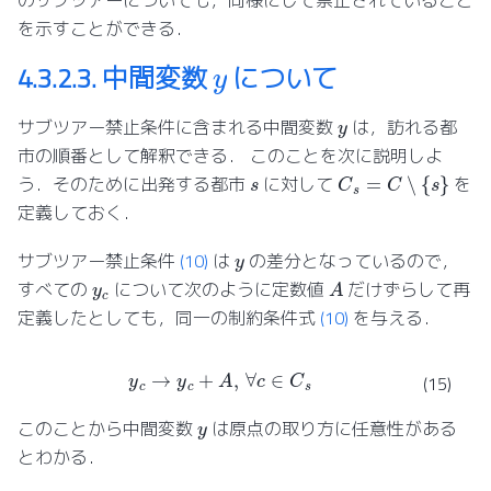
のサブツアーについても，同様にして禁止されていること
を示すことができる．
y
4.3.2.3.
中間変数
について
y
サブツアー禁止条件に含まれる中間変数
は，訪れる都
市の順番として解釈できる． このことを次に説明しよ
C
s
=
C
∖
{
s
}
s
う．そのために出発する都市
に対して
を
定義しておく．
y
サブツアー禁止条件
(10)
は
の差分となっているので，
A
y
c
すべての
について次のように定数値
だけずらして再
定義したとしても，同一の制約条件式
(10)
を与える．
y
c
→
y
c
+
A
,
∀
c
∈
C
s
(15)
y
このことから中間変数
は原点の取り方に任意性がある
とわかる．