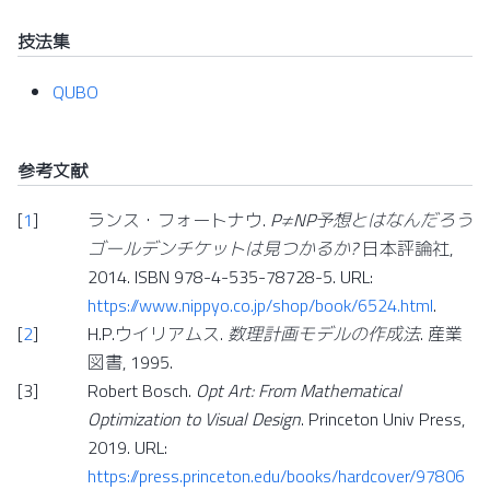
技法集
QUBO
参考文献
[
1
]
ランス・フォートナウ.
P≠NP予想とはなんだろう
ゴールデンチケットは見つかるか?
日本評論社,
2014. ISBN 978-4-535-78728-5. URL:
https://www.nippyo.co.jp/shop/book/6524.html
.
[
2
]
H.P.ウイリアムス.
数理計画モデルの作成法
. 産業
図書, 1995.
[
3
]
Robert Bosch.
Opt Art: From Mathematical
Optimization to Visual Design
. Princeton Univ Press,
2019. URL:
https://press.princeton.edu/books/hardcover/97806