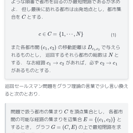
ような順番で都市を回るのが最短閉路であるか求め
よ． 但し最後に訪れる都市は出発地点とし，都市集
C
合を
とする．
c
∈
C
=
{
1
,
⋯
,
N
}
(1)
(
c
1
,
c
2
)
D
c
1
,
c
2
また各都市間
の移動距離は
で与えら
N
れるものとし， 巡回するそれら都市の総数は
と
c
1
→
c
2
c
2
→
c
1
する． なお経路
があれば，必ず
があるものとする．
巡回セールスマン問題をグラフ理論の言葉で少し言い換え
ると次のとおり．
C
問題で扱う都市の集まり
を頂点集合とし， 各都市
E
=
{
(
c
1
,
c
2
)
}
間の可能な経路の集まりを辺集合
と
G
=
(
C
,
E
)
するとき， グラフ
の上で最短閉路を求