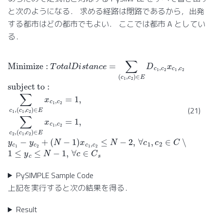
と次のようになる． 求める経路は閉路であるから，出発
する都市はどの都市でもよい． ここでは都市 A としてい
る．
Minimize
(
N
−
1
)
x
c
1
:
,
T
c
(
o
2
c
t
1
≤
a
(
,
c
c
l
N
D
1
2
−
,
i
)
s
c
∈
2
2
t
E
a
,
)
∀
∈
n
x
c
c
c
E
1
1
e
x
,
=
,
c
c
c
∑
1
2
2
,
∈
(
=
c
c
C
2
1
1
∖
=
,
,
y
c
{
1
c
2
s
,
1
}
)
∑
∈
,
−
1
c
E
y
≤
2
c
D
,
y
2
c
c
+
1
≤
,
c
N
2
−
x
c
1
1
,
∀
,
c
c
2
∈
subject
C
s
t
(21)
PySIMPLE Sample Code
上記を実行すると次の結果を得る．
Result