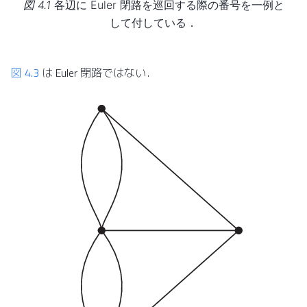
図 4.1
各辺に Euler 閉路を巡回する際の番号を一例と
して付している．
図 4.3
は Euler 閉路ではない．