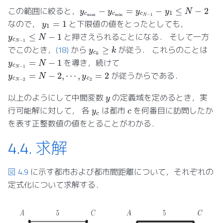
y
c
max
−
y
c
min
=
y
c
N
−
1
−
y
1
≤
N
−
2
この範囲に絞ると，
y
1
=
1
なので，
と下限値の値をとったとしても，
y
c
N
−
1
≤
N
−
1
と押さえられることになる． そして一方
y
c
k
≥
k
でこのとき，
(18)
から
が従う． これらのことは
y
c
N
−
1
=
N
−
1
を導き，続けて
y
c
N
−
2
=
N
−
2
,
⋯
,
y
c
2
=
2
が従うからである．
y
以上のようにして中間変数
の定義域を定めるとき，実
y
c
c
行可能解に対して， 各
は都市
を何番目に訪問したか
を表す正整数値の値をとることがわかる．
4.4.
求解
図 4.9
に示す都市および都市間距離について，それぞれの
定式化について求解する．