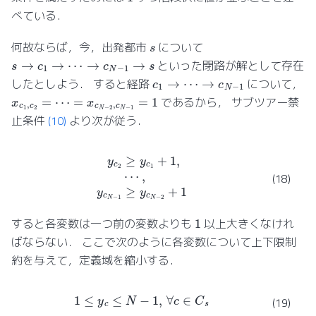
べている．
s
何故ならば，今，出発都市
について
s
→
c
1
→
⋯
→
c
N
−
1
→
s
といった閉路が解として存在
c
1
→
⋯
→
c
N
−
1
したとしよう． すると経路
について，
x
c
1
,
c
2
=
⋯
=
x
c
N
−
2
,
c
N
−
1
=
1
であるから， サブツアー禁
止条件
(10)
より次が従う．
y
c
2
≥
y
c
1
+
1
,
⋯
,
y
c
N
−
1
≥
y
c
N
−
2
+
1
(18)
1
すると各変数は一つ前の変数よりも
以上大きくなけれ
ばならない． ここで次のように各変数について上下限制
約を与えて，定義域を縮小する．
1
≤
y
c
≤
N
−
1
,
∀
c
∈
C
s
(19)