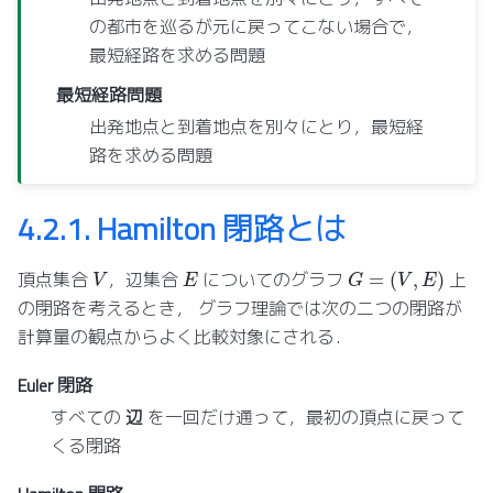
の都市を巡るが元に戻ってこない場合で，
最短経路を求める問題
最短経路問題
出発地点と到着地点を別々にとり，最短経
路を求める問題
4.2.1.
Hamilton 閉路とは
G
=
(
V
,
E
)
V
E
頂点集合
，辺集合
についてのグラフ
上
の閉路を考えるとき， グラフ理論では次の二つの閉路が
計算量の観点からよく比較対象にされる．
Euler 閉路
すべての
辺
を一回だけ通って，最初の頂点に戻って
くる閉路