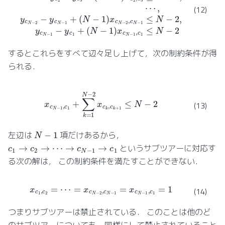
(12)
するとこれらをすべて辺々足し上げて，次の制約条件が得
られる．
x
c
N
−
1
,
c
1
+
∑
k
=
1
N
−
2
x
c
k
,
c
k
+
1
≤
N
−
2
(13)
N
−
1
左辺は
項だけあるから，
c
1
→
c
2
→
⋯
→
c
N
−
1
→
c
1
というサブツアーに対応す
る次の解は， この制約条件を満たすことができない．
x
c
1
,
c
2
=
⋯
=
x
c
N
−
2
,
c
N
−
1
=
x
c
N
−
1
,
c
1
=
1
(14)
つまりサブツアーは禁止されている． このことは他のど