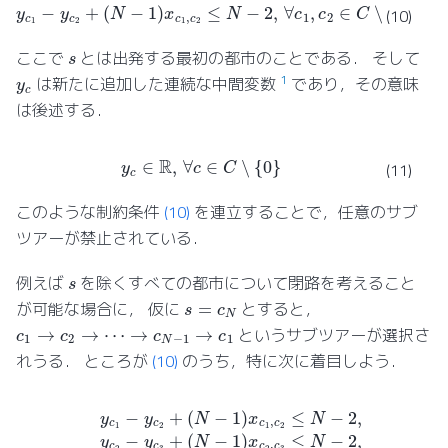
y
c
1
−
y
c
2
+
(
N
−
1
)
x
c
1
,
c
2
≤
N
−
2
,
∀
c
1
,
c
2
∈
C
∖
{
s
}
(10)
s
ここで
とは出発する最初の都市のことである． そして
y
c
1
は新たに追加した連続な中間変数
であり，その意味
は後述する．
y
c
∈
R
,
∀
c
∈
C
∖
{
0
}
(11)
このような制約条件
(10)
を連立することで，任意のサブ
ツアーが禁止されている．
s
例えば
を除くすべての都市について閉路を考えること
s
=
c
N
が可能な場合に， 仮に
とすると，
c
1
→
c
2
→
⋯
→
c
N
−
1
→
c
1
というサブツアーが選択さ
れうる． ところが
(10)
のうち，特に次に着目しよう．
y
(
(
N
N
c
1
−
−
−
1
1
y
)
)
x
x
c
c
c
2
N
2
+
(
N
,
−
(
c
N
−
3
2
−
1
≤
,
c
1
)
N
x
N
)
c
x
−
−
N
c
1
2
1
−
≤
,
,
⋯
1
c
N
2
,
c
,
≤
y
−
1
c
2
≤
N
N
,
y
−
N
−
c
2
−
2
N
,
y
2
−
−
c
y
1
2
c
−
−
N
y
y
−
c
c
1
1
3
+
+
+