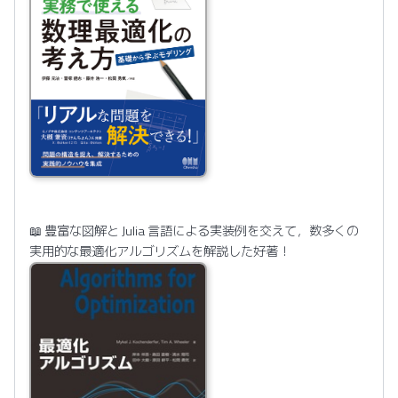
📖 豊富な図解と Julia 言語による実装例を交えて，数多くの
実用的な最適化アルゴリズムを解説した好著！