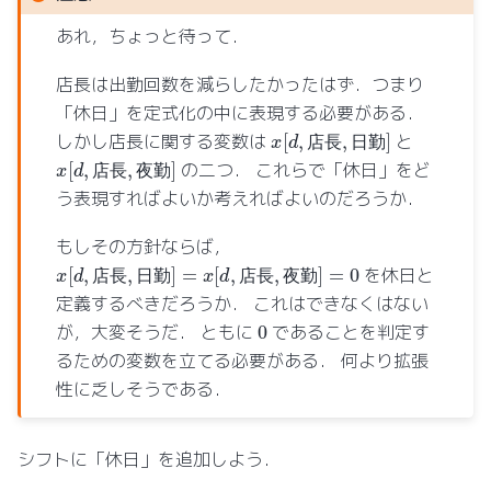
あれ，ちょっと待って．
店長は出勤回数を減らしたかったはず．つまり
「休日」を定式化の中に表現する必要がある．
x
[
d
,
店
長
,
日
勤
]
しかし店長に関する変数は
と
店
長
日
勤
x
[
d
,
店
長
,
夜
勤
]
の二つ． これらで「休日」をど
店
長
夜
勤
う表現すればよいか考えればよいのだろうか．
もしその方針ならば，
x
[
d
,
店
長
,
日
勤
]
=
x
[
d
,
店
長
,
夜
勤
]
=
0
を休日と
店
長
日
勤
店
長
夜
勤
定義するべきだろうか． これはできなくはない
0
が，大変そうだ． ともに
であることを判定す
るための変数を立てる必要がある． 何より拡張
性に乏しそうである．
シフトに「休日」を追加しよう．