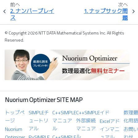
前へ
次へ
2.
ナンバープレイ
1.
ナップサック問
ス
題
© Copyright 2026 NTT DATA Mathematical Systems Inc. All Rights
Reserved.
Nuorium Optimizer SITE MAP
トップペ
SIMPLEチ
C++SIMPLE
C++SIMPLE
イド
数理
ージ
ュートリ
マニュア
外部接続
化用
Excelアド
アル
ル
マニュア
Nuorium
インマニ
お問
ル
Optimizer
PySIMPLE
C++SIMPLE
ュアル
わせ