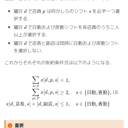
d
p
s
曜日
で店員
は何かしらのシフト
を必ず一つ選
択する．
d
曜日
で日勤および夜勤シフトを各店員のうち二人
以上が選択する．
d
曜日
で店長と副店は同時に日勤および夜勤シフト
を選択しない．
これからそれぞれの制約条件式は以下のようになる．
∑
勤
s
}
∈
,
x
S
[
d
x
[
,
店
d
,
p
長
,
s
]
,
=
s
]
1
+
,
∑
[
d
p
,
副
∈
P
店
x
[
,
d
s
,
]
p
≤
,
s
1
]
≥
,
s
∈
2
,
{
s
日
∈
{
勤
日
,
夜
勤
勤
,
夜
}
(3)
日
勤
夜
勤
店
長
副
店
日
勤
夜
勤
重要