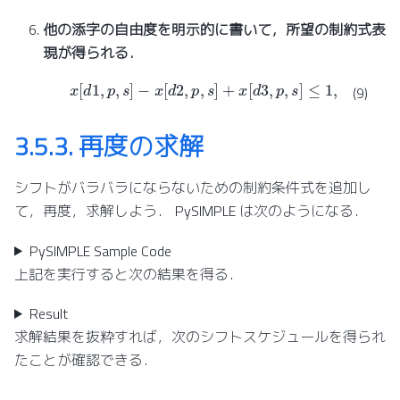
他の添字の自由度を明示的に書いて，所望の制約式表
現が得られる．
x
[
d
1
,
p
,
s
]
−
x
[
d
2
,
p
,
s
]
夜
+
x
勤
[
d
}
3
,
p
,
s
]
≤
1
,
s
∈
{
日
勤
,
(9)
3.5.3.
再度の求解
シフトがバラバラにならないための制約条件式を追加し
て，再度，求解しよう． PySIMPLE は次のようになる．
PySIMPLE Sample Code
上記を実行すると次の結果を得る．
Result
求解結果を抜粋すれば，次のシフトスケジュールを得られ
たことが確認できる．