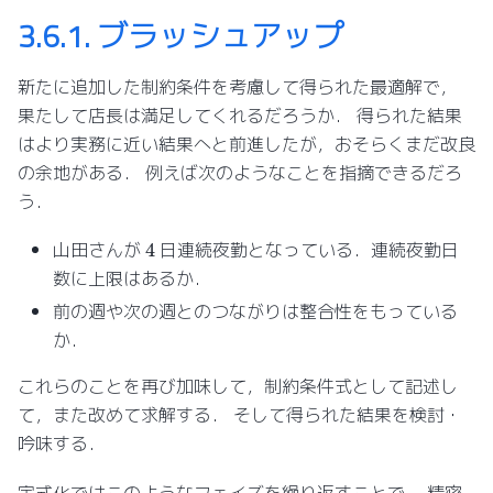
3.6.1.
ブラッシュアップ
新たに追加した制約条件を考慮して得られた最適解で，
果たして店長は満足してくれるだろうか． 得られた結果
はより実務に近い結果へと前進したが，おそらくまだ改良
の余地がある． 例えば次のようなことを指摘できるだろ
う．
4
山田さんが
日連続夜勤となっている．連続夜勤日
数に上限はあるか．
前の週や次の週とのつながりは整合性をもっている
か．
これらのことを再び加味して，制約条件式として記述し
て，また改めて求解する． そして得られた結果を検討・
吟味する．
定式化ではこのようなフェイズを繰り返すことで， 精密