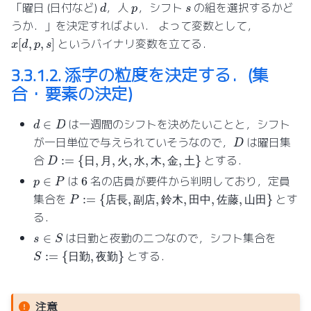
d
p
s
「曜日 (日付など)
，人
，シフト
の組を選択するかど
うか．」を決定すればよい． よって変数として，
x
[
d
,
p
,
s
]
というバイナリ変数を立てる．
3.3.1.2.
添字の粒度を決定する．(集
合・要素の決定)
d
∈
D
は一週間のシフトを決めたいことと，シフト
D
が一日単位で与えられていそうなので，
は曜日集
D
:=
{
日
,
月
,
火
,
水
,
木
,
金
,
土
}
合
とする．
日
月
火
水
木
金
土
p
∈
P
6
は
名の店員が要件から判明しており，定員
P
:=
{
店
長
,
副
店
,
鈴
木
,
田
中
,
佐
藤
,
山
田
}
集合を
とす
店
長
副
店
鈴
木
田
中
佐
藤
山
田
る．
s
∈
S
は日勤と夜勤の二つなので，シフト集合を
S
:=
{
日
勤
,
夜
勤
}
とする．
日
勤
夜
勤
注意