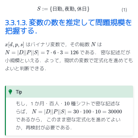
S
:=
{
日
勤
,
夜
勤
,
休
日
}
(1)
日
勤
夜
勤
休
日
3.3.1.3.
変数の数を推定して問題規模を
把握する．
x
[
d
,
p
,
s
]
N
はバイナリ変数で，その総数
は
N
=
|
D
|
|
P
|
|
S
|
=
7
⋅
6
⋅
3
=
126
である． 密な記述だが
小規模といえる．よって，現状の変数で定式化を進めても
よいと判断できる．
Tip
10
もし，1 か月・百人・
種シフトで密な記述な
N
=
|
D
|
|
P
|
|
S
|
=
30
⋅
100
⋅
10
=
30000
らば，
であるから， このまま密な定式化を進めてよい
か，再検討が必要である．