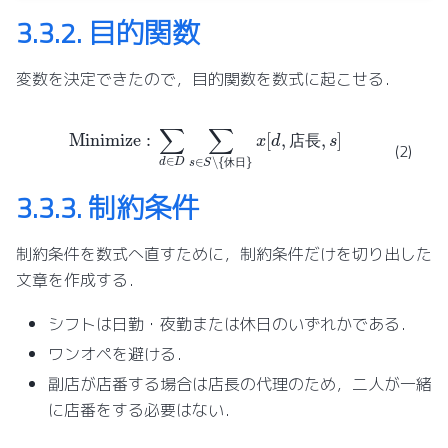
3.3.2.
目的関数
変数を決定できたので，目的関数を数式に起こせる．
Minimize
:
∑
d
∈
D
∑
s
∈
S
∖
{
休
日
}
x
[
d
,
店
長
,
s
]
(2)
店
長
休
日
3.3.3.
制約条件
制約条件を数式へ直すために，制約条件だけを切り出した
文章を作成する．
シフトは日勤・夜勤または休日のいずれかである．
ワンオペを避ける．
副店が店番する場合は店長の代理のため，二人が一緒
に店番をする必要はない．