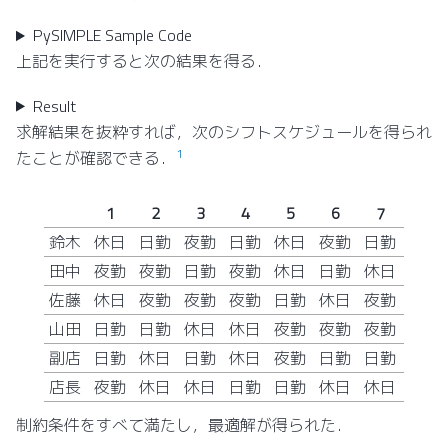
PySIMPLE Sample Code
上記を実行すると次の結果を得る．
Result
求解結果を抜粋すれば，次のシフトスケジュールを得られ
1
たことが確認できる．
1
2
3
4
5
6
7
鈴木
休日
日勤
夜勤
日勤
休日
夜勤
日勤
田中
夜勤
夜勤
日勤
夜勤
休日
日勤
休日
佐藤
休日
夜勤
夜勤
夜勤
日勤
休日
夜勤
山田
日勤
日勤
休日
休日
夜勤
夜勤
夜勤
副店
日勤
休日
日勤
休日
夜勤
日勤
日勤
店長
夜勤
休日
休日
日勤
日勤
休日
休日
制約条件をすべて満たし，最適解が得られた．