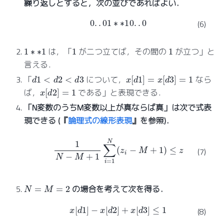
繰り返しとすると，次の並びであればよい．
0
.
.
0
1
∗
∗
1
0
.
.
0
(6)
1
∗
∗
1
1
1
は，「
が二つ立てば，その間の
が立つ」と
言える．
x
[
d
1
]
=
x
[
d
3
]
=
1
d
1
<
d
2
<
d
3
「
について，
なら
x
[
d
2
]
=
1
ば，
である」と表現できる．
「N変数のうちM変数以上が真ならば真」は次で式表
現できる (『
論理式の線形表現
』を参照)．
1
N
−
M
+
1
∑
i
=
1
N
(
z
i
−
M
+
1
)
≤
z
(7)
N
=
M
=
2
の場合を考えて次を得る．
x
[
d
1
]
−
x
[
d
2
]
+
x
[
d
3
]
≤
1
(8)