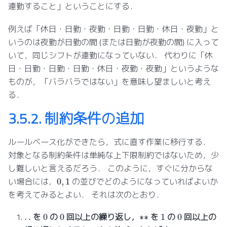
連勤すること」ということにする．
例えば「休日・日勤・夜勤・日勤・日勤・休日・夜勤」と
いうのは夜勤が日勤の間 (または日勤が夜勤の間) に入って
いて，同じシフトが連勤になっていない． 代わりに「休
日・日勤・日勤・日勤・休日・夜勤・夜勤」というような
ものが，「バラバラではない」を意味し望ましいと考え
る．
3.5.2.
制約条件の追加
ルールベース化ができたら，式に直す作業に移行する．
対象となる制約条件は単純な上下限制約ではないため，少
し難しいと言えるだろう． このように，すぐに分からな
0
,
1
い場合には，
の並びでどのようになっていればよいか
を考えてみるとよい． それは次のとおり．
0
0
1
0
∗
∗
.
.
を
の
回以上の繰り返し，
を
の
回以上の