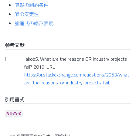
暗黙の制約条件
解の安定性
論理式の線形表現
参考文献
[
1
]
JakobS. What are the reasons OR industry projects
fail? 2019. URL:
https://or.stackexchange.com/questions/2953/what-
are-the-reasons-or-industry-projects-fail
.
引用書式
BibTeX