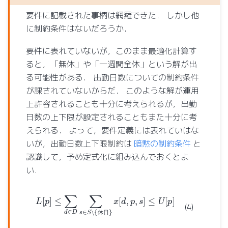
要件に記載された事柄は網羅できた． しかし他
に制約条件はないだろうか．
要件に表れていないが，このまま最適化計算す
ると，「無休」や「一週間全休」という解が出
る可能性がある． 出勤日数についての制約条件
が課されていないからだ． このような解が運用
上許容されることも十分に考えられるが，出勤
日数の上下限が設定されることもまた十分に考
えられる． よって，要件定義には表れていはな
いが，出勤日数上下限制約は
暗黙の制約条件
と
認識して，予め定式化に組み込んでおくとよ
い．
L
[
p
]
≤
∑
d
∈
D
∑
s
∈
S
∖
{
休
日
}
x
[
d
,
p
,
s
]
≤
U
[
p
]
(4)
休
日