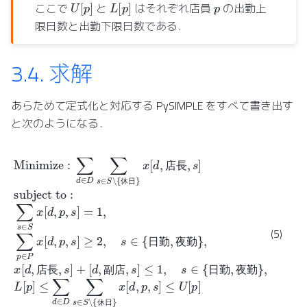
U
[
p
]
L
[
p
]
p
ここで
と
はそれぞれ店員
の出勤上
限日数と出勤下限日数である．
3.4.
求解
あらためて定式化と対応する PySIMPLE をすべて書き出す
と次のようになる．
長
,
勤
s
]
勤
subject
,
夜
}
勤
,
Minimize
L
[
}
p
,
]
x
≤
to
[
d
∑
:
,
店
∑
d
:
∈
s
長
∑
∈
D
d
S
∑
,
∈
s
x
s
]
D
[
+
∈
d
∑
[
,
S
d
p
s
∖
,
,
副
s
∈
{
]
休
S
=
店
∖
1
日
{
,
,
∑
休
s
}
]
p
≤
x
日
∈
[
d
1
P
}
,
,
p
x
x
s
,
[
[
∈
s
d
d
]
{
,
,
≤
p
店
日
,
U
s
勤
]
[
≥
p
,
]
2
夜
,
s
∈
{
日
店
長
休
日
(5)
日
勤
夜
勤
店
長
副
店
日
勤
夜
勤
休
日