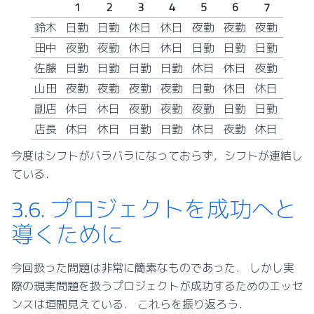
1
2
3
4
5
6
7
鈴木
日勤
日勤
休日
休日
夜勤
夜勤
夜勤
田中
夜勤
夜勤
休日
休日
日勤
日勤
日勤
佐藤
日勤
日勤
日勤
日勤
休日
休日
夜勤
山田
夜勤
夜勤
夜勤
夜勤
日勤
休日
休日
副店
休日
休日
夜勤
夜勤
夜勤
日勤
日勤
店長
休日
休日
日勤
日勤
休日
夜勤
休日
今度はシフトがバラバラになっておらず，シフトが連結し
ている．
3.6.
プロジェクトを成功へと
導くために
今回扱った問題は非常に簡素なものであった． しかし実
際の現実問題を扱うプロジェクトが成功するためのエッセ
ンスは垣間見えている． これらを振り返ろう．