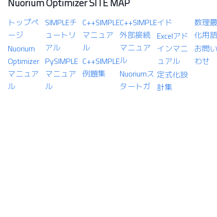
Nuorium Optimizer SITE MAP
トップペ
SIMPLEチ
C++SIMPLE
C++SIMPLE
イド
数理
ージ
ュートリ
マニュア
外部接続
化用
Excelアド
アル
ル
マニュア
Nuorium
インマニ
お問
ル
Optimizer
PySIMPLE
C++SIMPLE
ュアル
わせ
マニュア
マニュア
例題集
Nuoriumス
定式化設
ル
ル
タートガ
計集