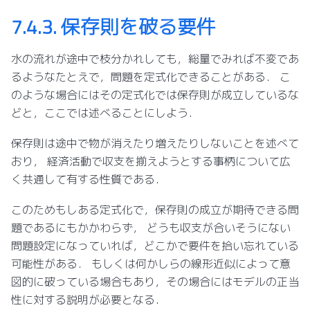
7.4.3.
保存則を破る要件
水の流れが途中で枝分かれしても，総量でみれば不変であ
るようなたとえで，問題を定式化できることがある． こ
のような場合にはその定式化では保存則が成立しているな
どと，ここでは述べることにしよう．
保存則は途中で物が消えたり増えたりしないことを述べて
おり， 経済活動で収支を揃えようとする事柄について広
く共通して有する性質である．
このためもしある定式化で，保存則の成立が期待できる問
題であるにもかかわらず， どうも収支が合いそうにない
問題設定になっていれば，どこかで要件を拾い忘れている
可能性がある． もしくは何かしらの線形近似によって意
図的に破っている場合もあり，その場合にはモデルの正当
性に対する説明が必要となる．