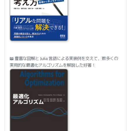
📖 豊富な図解と Julia 言語による実装例を交えて，数多くの
実用的な最適化アルゴリズムを解説した好著！