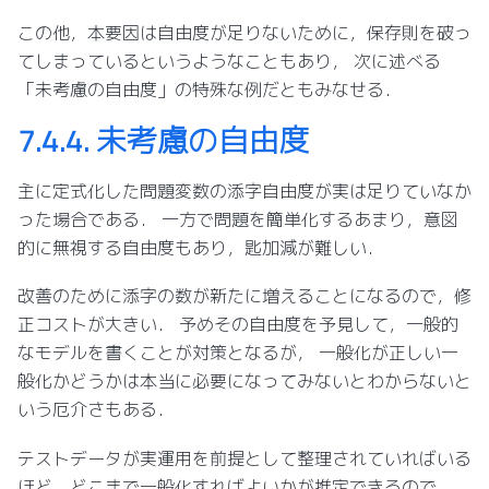
この他，本要因は自由度が足りないために，保存則を破っ
てしまっているというようなこともあり， 次に述べる
「未考慮の自由度」の特殊な例だともみなせる．
7.4.4.
未考慮の自由度
主に定式化した問題変数の添字自由度が実は足りていなか
った場合である． 一方で問題を簡単化するあまり，意図
的に無視する自由度もあり，匙加減が難しい．
改善のために添字の数が新たに増えることになるので，修
正コストが大きい． 予めその自由度を予見して，一般的
なモデルを書くことが対策となるが， 一般化が正しい一
般化かどうかは本当に必要になってみないとわからないと
いう厄介さもある．
テストデータが実運用を前提として整理されていればいる
ほど，どこまで一般化すればよいかが推定できるので，