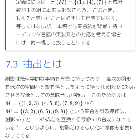
定義に従えば，
と成分
1
数が
の組に本来は射影される． このとき，
1
,
4
,
7
と等しいことは必ずしも自明ではなく，
等しくはないが， 本稿では集合論を背景に持つ
モデリング言語の実装系との対応を考える場合
には，同一視して扱うことにする．
7.3.
抽出とは
射影は幾何学的な事柄を背景に持っており， 高次の図形
を低次の空間へと影を落としたように得られる図形に対応
させる写像としての意味合いが強い． このため例えば
M
=
{
(
1
,
2
,
3
)
,
(
4
,
5
,
6
)
,
(
7
,
8
,
9
)
}
から
M
′
=
{
(
3
,
2
)
,
(
6
,
5
)
,
(
9
,
8
)
}
という集合を得る操作は，
π
2
,
3
τ
射影
と二つの成分を互換する写像
の合成になって
1
いる
． というように，射影だけでない他の写像も必要に
なってくる．