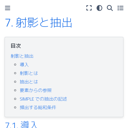
7.
射影と抽出
目次
射影と抽出
導入
射影とは
抽出とは
要素からの参照
SIMPLE での抽出の記述
頻出する総和条件
7.1.
導入