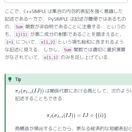
ここで，C++SIMPLE は集合の内包的表記を強く意識した
記述である一方で， PySIMPLE は記述が簡便ではあるもの
の，
関数が非自明であることに注意する． というの
Sum
も，
が第二成分の射影であることを踏まえると，
ij(1)
について，
という項も総和に含まれるよう
i=1
x[1,2]
な記述に見える． しかし，
関数では適切に選択演算
Sum
がなされていて，
のみを足し上げている．
x[1,1]
Tip
π
J
(
σ
I
=
i
(
I
J
)
)
は関係代数における商として，次のよう
記述することもできる．
π
J
(
σ
I
=
i
(
I
J
)
)
=
I
J
÷
{
(
i
)
}
商構造が頻出することから，更なる経済的な短縮表記