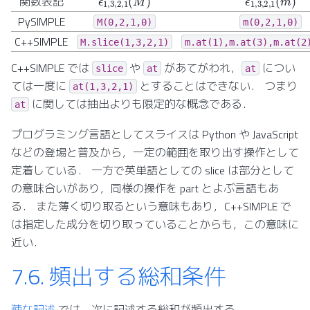
関数表記
PySIMPLE
M(0,2,1,0)
m(0,2,1,0)
C++SIMPLE
M.slice(1,3,2,1)
m.at(1),m.at(3),m.at(2
C++SIMPLE では
や
があてがわれ，
につい
slice
at
at
ては一度に
とすることはできない． つまり
at(1,3,2,1)
に関しては抽出よりも限定的な概念である．
at
プログラミング言語としてスライスは Python や JavaScript
などの登場と普及から，一定の範囲を取り出す操作として
定着している． 一方で英単語としての slice は部分として
の意味合いがあり，同様の操作を part とよぶ言語もあ
る． また薄く切り取るという意味もあり，C++SIMPLE で
は指定した成分を切り取っていることからも，この意味に
近い．
7.6.
頻出する総和条件
疎な記述
では，次に記述する総和が頻出する．