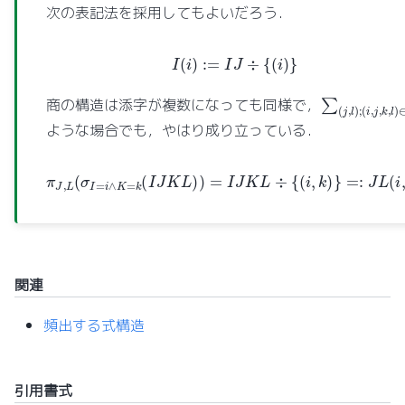
次の表記法を採用してもよいだろう．
I
(
i
)
:=
I
J
÷
{
(
i
)
}
∑
(
j
,
l
)
;
(
i
,
j
,
k
,
l
)
∈
I
商の構造は添字が複数になっても同様で，
ような場合でも，やはり成り立っている．
π
J
,
L
(
σ
I
=
i
∧
K
=
k
(
I
J
K
L
)
)
=
I
J
K
L
÷
{
(
i
,
k
)
}
=:
J
L
(
i
,
k
)
関連
頻出する式構造
引用書式