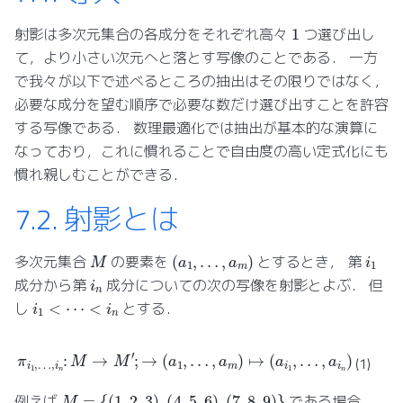
1
射影は多次元集合の各成分をそれぞれ高々
つ選び出し
て，より小さい次元へと落とす写像のことである． 一方
で我々が以下で述べるところの抽出はその限りではなく，
必要な成分を望む順序で必要な数だけ選び出すことを許容
する写像である． 数理最適化では抽出が基本的な演算に
なっており，これに慣れることで自由度の高い定式化にも
慣れ親しむことができる．
7.2.
射影とは
(
a
1
,
…
,
a
m
)
M
i
1
多次元集合
の要素を
とするとき， 第
i
n
成分から第
成分についての次の写像を射影とよぶ． 但
i
1
<
⋯
<
i
n
し
とする．
π
i
1
,
…
,
i
n
:
M
→
M
′
;
→
(
a
1
,
…
,
a
m
)
↦
(
a
i
1
,
…
,
a
i
n
)
(1)
M
=
{
(
1
,
2
,
3
)
,
(
4
,
5
,
6
)
,
(
7
,
8
,
9
)
}
例えば
である場合