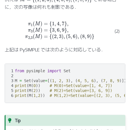
に，次の写像は何れも射影である．
π
1
(
M
)
=
{
1
,
4
,
7
}
,
π
3
(
M
)
=
(
{
8
3
,
,
9
6
)
,
}
9
}
,
π
2
,
3
(
M
)
=
{
(
2
,
3
)
,
(
5
,
6
)
,
(2)
上記は PySIMPLE では次のように対応している．
1
from
pysimple
import
Set
2
3
M
=
Set
(
value
=
[(
1
,
2
,
3
),
(
4
,
5
,
6
),
(
7
,
8
,
9
)])
4
print
(
M
(
0
))
# M(0)=Set(value=[1, 4, 7])
5
print
(
M
(
2
))
# M(2)=Set(value=[3, 6, 9])
6
print
(
M
(
1
,
2
))
# M(1,2)=Set(value=[(2, 3), (5, 6)
Tip
π
1
(
M
)
=
{
(
1
)
,
(
4
)
,
(
7
)
}