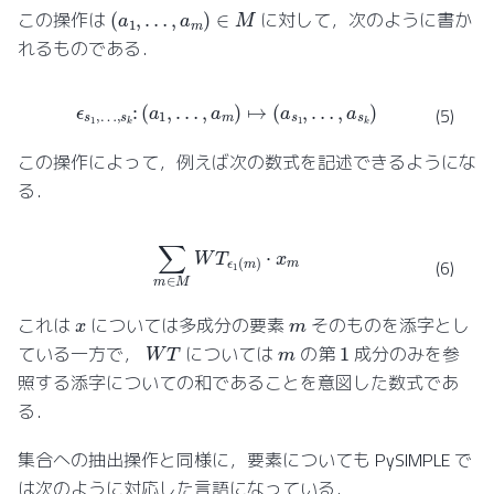
(
a
1
,
…
,
a
m
)
∈
M
この操作は
に対して，次のように書か
れるものである．
ϵ
s
1
,
…
,
s
k
:
(
a
1
,
…
,
a
m
)
↦
(
a
s
1
,
…
,
a
s
k
)
(5)
この操作によって，例えば次の数式を記述できるようにな
る．
∑
m
∈
M
W
T
ϵ
1
(
m
)
⋅
x
m
(6)
x
m
これは
については多成分の要素
そのものを添字とし
W
T
1
m
ている一方で，
については
の第
成分のみを参
照する添字についての和であることを意図した数式であ
る．
集合への抽出操作と同様に，要素についても PySIMPLE で
は次のように対応した言語になっている．