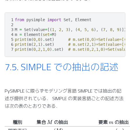
1
from
pysimple
import
Set
,
Element
2
3
M
=
Set
(
value
=
[(
1
,
2
,
3
),
(
4
,
5
,
6
),
(
7
,
8
,
9
)])
4
m
=
Element
(
set
=
M
)
5
print
(
m
(
0
,
0
)
.
set
)
# m.set(0,0)=Set(value=[(1
6
print
(
m
(
2
,
1
)
.
set
)
# m.set(2,1)=Set(value=[(3
7
print
(
m
(
0
,
2
,
1
,
0
)
.
set
)
# m.set(0,2,1,0)=Set(value
7.5.
SIMPLE での抽出の記述
PySIMPLE に限らずモデリング言語 SIMPLE では抽出の記
述が提供されている． SIMPLE の実装言語ごとの記述方法
は次の表のとおりである．
M
m
種別
集合
の抽出
要素
の抽出
ϵ
1
,
3
,
2
,
1
(
M
)
ϵ
1
,
3
,
2
,
1
(
m
)