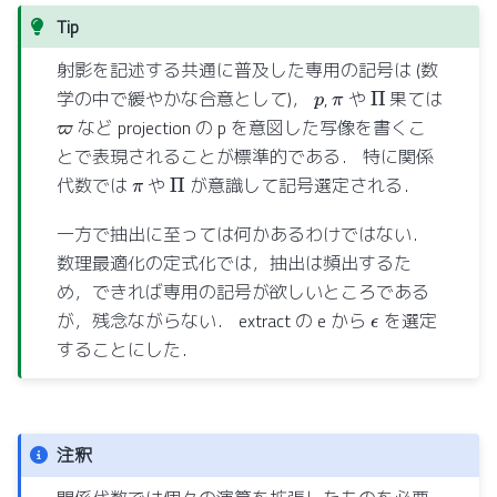
Tip
射影を記述する共通に普及した専用の記号は (数
Π
p
π
学の中で緩やかな合意として)，
,
や
果ては
ϖ
など projection の p を意図した写像を書くこ
とで表現されることが標準的である． 特に関係
Π
π
代数では
や
が意識して記号選定される．
一方で抽出に至っては何かあるわけではない．
数理最適化の定式化では，抽出は頻出するた
め，できれば専用の記号が欲しいところである
ϵ
が，残念ながらない． extract の e から
を選定
することにした．
注釈