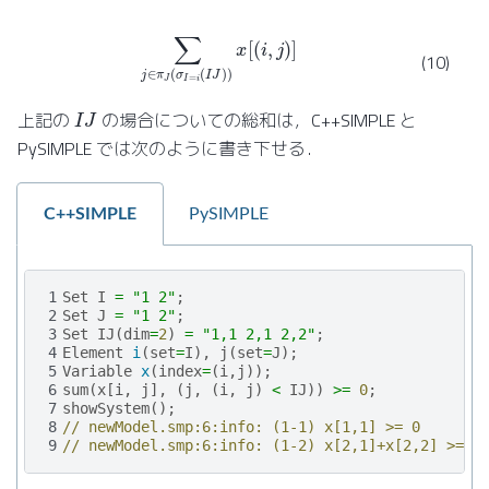
∑
j
∈
π
J
(
σ
I
=
i
(
I
J
)
)
x
[
(
i
,
j
)
]
(10)
I
J
上記の
の場合についての総和は，C++SIMPLE と
PySIMPLE では次のように書き下せる．
C++SIMPLE
PySIMPLE
1
Set
I
=
"1 2"
;
2
Set
J
=
"1 2"
;
3
Set
IJ
(
dim
=
2
)
=
"1,1 2,1 2,2"
;
4
Element
i
(
set
=
I
),
j
(
set
=
J
);
5
Variable
x
(
index
=
(
i
,
j
));
6
sum
(
x
[
i
,
j
],
(
j
,
(
i
,
j
)
<
IJ
))
>=
0
;
7
showSystem
();
8
// newModel.smp:6:info: (1-1) x[1,1] >= 0
9
// newModel.smp:6:info: (1-2) x[2,1]+x[2,2] >= 0