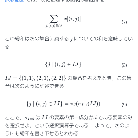
∑
j
;
(
i
,
j
)
∈
I
J
x
[
(
i
,
j
)
]
(7)
j
この総和は次の集合に属する
についての和を意味してい
る．
{
j
∣
(
i
,
j
)
∈
I
J
}
(8)
I
J
=
{
(
1
,
1
)
,
(
2
,
1
)
,
(
2
,
2
)
}
の場合を考えたとき，この集
合は次のように記述できる．
{
j
∣
(
i
,
j
)
∈
I
J
}
=
π
J
(
σ
I
=
i
(
I
J
)
)
(9)
I
J
i
σ
I
=
i
ここで，
は
の要素の第一成分が
である要素のみ
を選択せよ，という選択演算子である． よって，次のよ
うにも総和を書き下せるとわかる．