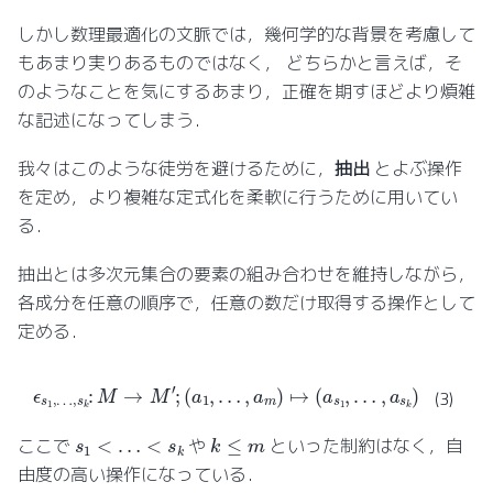
しかし数理最適化の文脈では，幾何学的な背景を考慮して
もあまり実りあるものではなく， どちらかと言えば，そ
のようなことを気にするあまり，正確を期すほどより煩雑
な記述になってしまう．
我々はこのような徒労を避けるために，
抽出
とよぶ操作
を定め，より複雑な定式化を柔軟に行うために用いてい
る．
抽出とは多次元集合の要素の組み合わせを維持しながら，
各成分を任意の順序で，任意の数だけ取得する操作として
定める．
ϵ
s
1
,
…
,
s
k
:
M
→
M
′
;
(
a
1
,
…
,
a
m
)
↦
(
a
s
1
,
…
,
a
s
k
)
(3)
k
≤
m
s
1
<
…
<
s
k
ここで
や
といった制約はなく，自
由度の高い操作になっている．