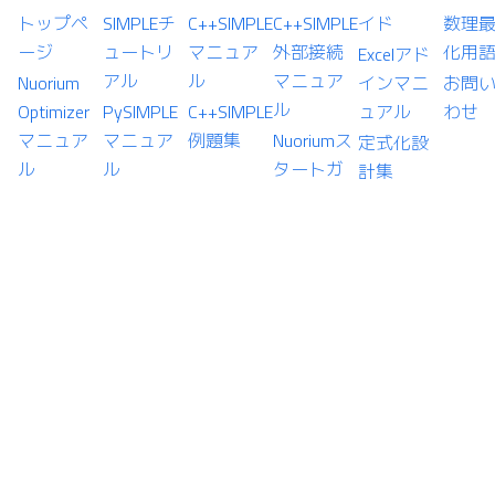
トップペ
SIMPLEチ
C++SIMPLE
C++SIMPLE
イド
数理
ージ
ュートリ
マニュア
外部接続
化用
Excelアド
アル
ル
マニュア
Nuorium
インマニ
お問
ル
Optimizer
PySIMPLE
C++SIMPLE
ュアル
わせ
マニュア
マニュア
例題集
Nuoriumス
定式化設
ル
ル
タートガ
計集