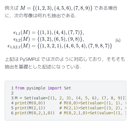
M
=
{
(
1
,
2
,
3
)
,
(
4
,
5
,
6
)
,
(
7
,
8
,
9
)
}
例えば
である場合
に，次の写像は何れも抽出である．
(
ϵ
9
1
,
8
,
1
)
}
(
M
,
ϵ
1
)
=
,
3
{
(
,
1
2
,
,
1
1
)
(
M
,
(
4
)
,
=
4
{
)
,
(
(
1
7
,
,
3
7
,
)
2
}
,
,
1
ϵ
)
3
,
(
,
4
2
,
(
6
M
,
5
)
=
,
4
{
)
(
,
3
(
7
,
2
,
9
)
,
,
(
8
6
,
,
7
5
)
)
}
,
(4)
上記は PySIMPLE では次のように対応しており，そもそも
抽出を基礎とした記述になっている．
1
from
pysimple
import
Set
2
3
M
=
Set
(
value
=
[(
1
,
2
,
3
),
(
4
,
5
,
6
),
(
7
,
8
,
9
)])
4
print
(
M
(
0
,
0
))
# M(0,0)=Set(value=[(1, 1), (4
5
print
(
M
(
2
,
1
))
# M(2,1)=Set(value=[(3, 2), (6
6
print
(
M
(
0
,
2
,
1
,
0
))
# M(0,2,1,0)=Set(value=[(1, 3,