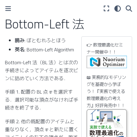
Bottom-Left 法
読み
: ぼとむれふとほう
👉 数理最適化セミ
英名
: Bottom-Left Algorithm
ナー開催中！！
Bottom-Left 法（BL 法）とは次の
手続きによってアイテムを逐次ビ
📖 実務的なモデリン
ンに詰めていく方法である．
グを基礎から学ぼ
v
う！『実務で使える
手順 1. 配置の BL 点
を選択す
数理最適化の考え
る．選択可能な頂点がなければ手
方』好評発売中！！
続きを終了する．
手順 2. 他の既配置のアイテムと
v
重なりなく，頂点
と新たに置く
i