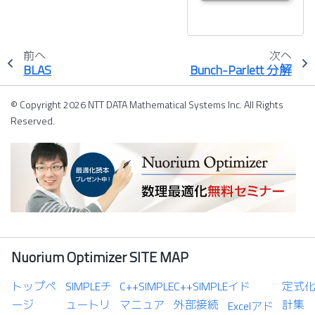
前へ
次へ
BLAS
Bunch-Parlett 分解
© Copyright 2026 NTT DATA Mathematical Systems Inc. All Rights
Reserved.
Nuorium Optimizer SITE MAP
トップペ
SIMPLEチ
C++SIMPLE
C++SIMPLE
イド
定式
ージ
ュートリ
マニュア
外部接続
計集
Excelアド