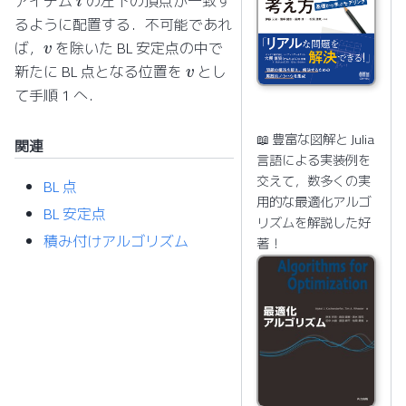
アイテム
の左下の頂点が一致す
るように配置する．不可能であれ
v
ば，
を除いた BL 安定点の中で
v
新たに BL 点となる位置を
とし
て手順 1 へ．
📖 豊富な図解と Julia
関連
言語による実装例を
交えて，数多くの実
BL 点
用的な最適化アルゴ
BL 安定点
リズムを解説した好
積み付けアルゴリズム
著！