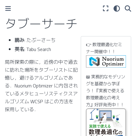
タブーサーチ
読み
: たぶーさーち
👉 数理最適化セミ
英名
: Tabu Search
ナー開催中！！
局所探索の際に，近傍の中で過去
に訪れた場所をタブーリストに記
📖 実務的なモデリン
憶し，避けるアルゴリズムであ
グを基礎から学ぼ
る．Nuorium Optimizer に内包され
う！『実務で使える
ているメタヒューリスティクスア
数理最適化の考え
ルゴリズム WCSP はこの方法を
方』好評発売中！！
採用している．