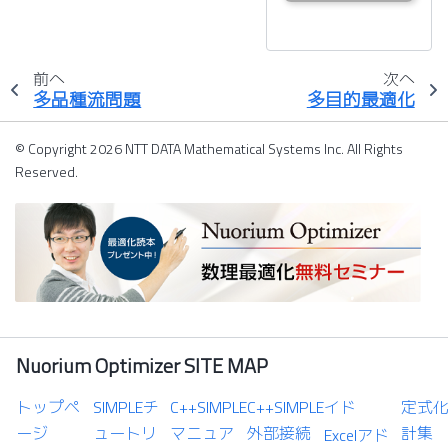
前へ
次へ
多品種流問題
多目的最適化
© Copyright 2026 NTT DATA Mathematical Systems Inc. All Rights
Reserved.
Nuorium Optimizer SITE MAP
トップペ
SIMPLEチ
C++SIMPLE
C++SIMPLE
イド
定式
ージ
ュートリ
マニュア
外部接続
計集
Excelアド