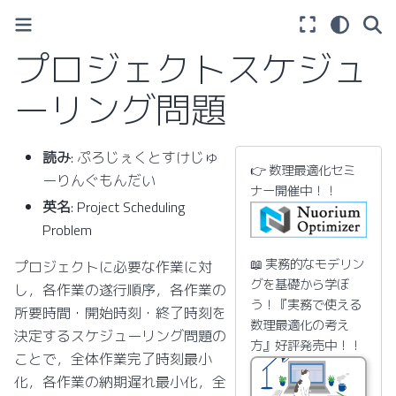
プロジェクトスケジュ
ーリング問題
読み
: ぷろじぇくとすけじゅ
👉 数理最適化セミ
ーりんぐもんだい
ナー開催中！！
英名
: Project Scheduling
Problem
📖 実務的なモデリン
プロジェクトに必要な作業に対
グを基礎から学ぼ
し，各作業の遂行順序，各作業の
う！『実務で使える
所要時間・開始時刻・終了時刻を
数理最適化の考え
決定するスケジューリング問題の
方』好評発売中！！
ことで，全体作業完了時刻最小
化，各作業の納期遅れ最小化，全