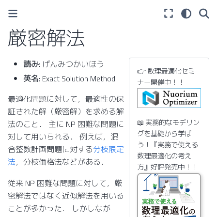
厳密解法
読み
: げんみつかいほう
👉 数理最適化セミ
英名
: Exact Solution Method
ナー開催中！！
最適化問題に対して，最適性の保
証された解（厳密解）を求める解
📖 実務的なモデリン
法のこと． 主に NP 困難な問題に
グを基礎から学ぼ
対して用いられる． 例えば，混
う！『実務で使える
合整数計画問題に対する
分枝限定
数理最適化の考え
法
，分枝価格法などがある．
方』好評発売中！！
従来 NP 困難な問題に対して，厳
密解法ではなく近似解法を用いる
ことが多かった． しかしなが