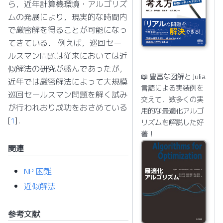
ら，近年計算機環境・アルゴリズ
ムの発展により，現実的な時間内
で厳密解を得ることが可能になっ
てきている． 例えば，巡回セー
ルスマン問題は従来においては近
似解法の研究が盛んであったが，
📖 豊富な図解と Julia
近年では厳密解法によって大規模
言語による実装例を
巡回セールスマン問題を解く試み
交えて，数多くの実
が行われおり成功をおさめている
用的な最適化アルゴ
[
1
]
．
リズムを解説した好
著！
関連
NP 困難
近似解法
参考文献