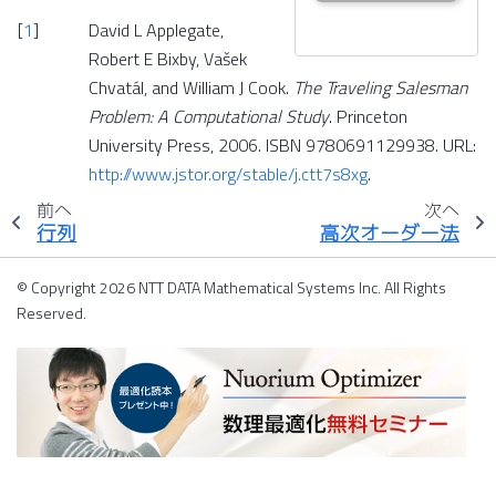
[
1
]
David L Applegate,
Robert E Bixby, Vašek
Chvatál, and William J Cook.
The Traveling Salesman
Problem: A Computational Study
. Princeton
University Press, 2006. ISBN 9780691129938. URL:
http://www.jstor.org/stable/j.ctt7s8xg
.
前へ
次へ
行列
高次オーダー法
© Copyright 2026 NTT DATA Mathematical Systems Inc. All Rights
Reserved.