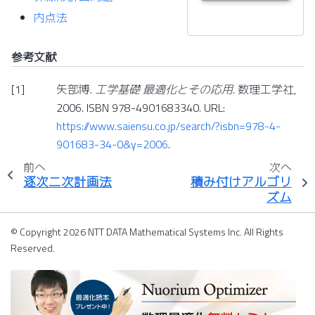
内点法
参考文献
[
1
]
矢部博.
工学基礎 最適化とその応用
. 数理工学社,
2006. ISBN 978-4901683340. URL:
https://www.saiensu.co.jp/search/?isbn=978-4-
901683-34-0&y=2006
.
前へ
次へ
逐次二次計画法
積み付けアルゴリ
ズム
© Copyright 2026 NTT DATA Mathematical Systems Inc. All Rights
Reserved.