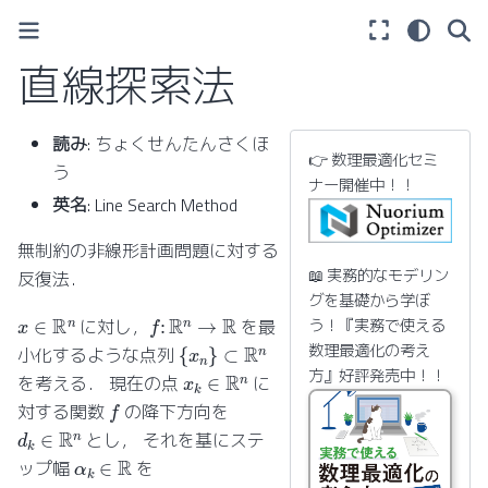
直線探索法
読み
: ちょくせんたんさくほ
👉 数理最適化セミ
う
ナー開催中！！
英名
: Line Search Method
無制約の非線形計画問題に対する
📖 実務的なモデリン
反復法．
グを基礎から学ぼ
f
:
R
n
→
R
x
∈
R
n
う！『実務で使える
に対し，
を最
{
x
n
}
⊂
R
n
数理最適化の考え
小化するような点列
x
k
∈
R
n
方』好評発売中！！
を考える． 現在の点
に
f
対する関数
の降下方向を
d
k
∈
R
n
とし， それを基にステ
α
k
∈
R
ップ幅
を