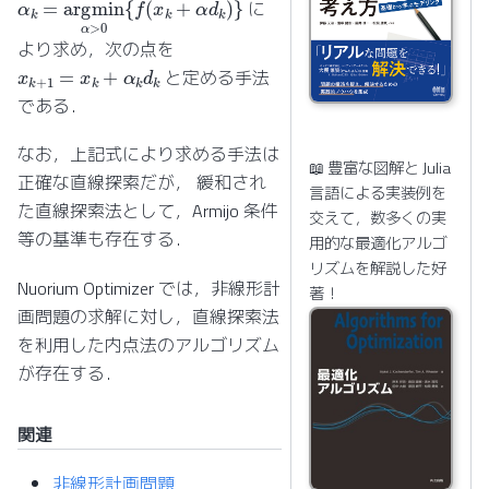
α
k
=
argmin
α
>
0
{
f
(
x
k
+
α
d
k
)
}
に
より求め，次の点を
x
k
+
1
=
x
k
+
α
k
d
k
と定める手法
である．
なお，上記式により求める手法は
📖 豊富な図解と Julia
正確な直線探索だが， 緩和され
言語による実装例を
た直線探索法として，Armijo 条件
交えて，数多くの実
等の基準も存在する．
用的な最適化アルゴ
リズムを解説した好
Nuorium Optimizer では，非線形計
著！
画問題の求解に対し，直線探索法
を利用した内点法のアルゴリズム
が存在する．
関連
非線形計画問題