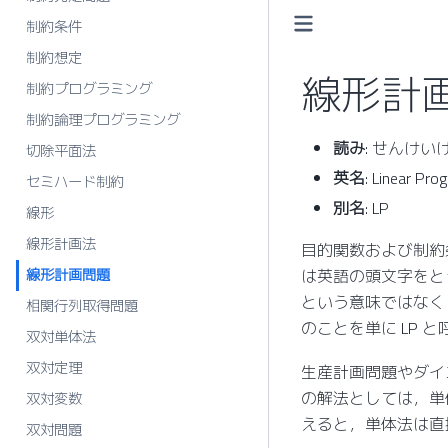
制約条件
制約想定
線形計
制約プログラミング
制約論理プログラミング
読み
: せんけ
切除平面法
英名
: Linear Pr
セミハード制約
別名
: LP
線形
線形計画法
目的関数および制約
線形計画問題
は英語の頭文字をとって
という意味ではなく
相関行列取得問題
のことを単に LP 
双対単体法
双対定理
生産計画問題やダイ
の解法としては，単
双対変数
えると，単体法は直
双対問題