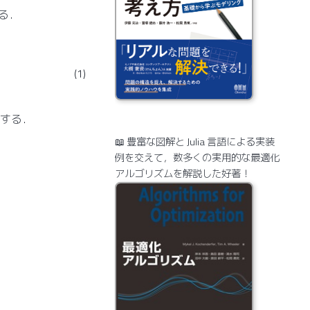
る．
(1)
する．
📖 豊富な図解と Julia 言語による実装
例を交えて，数多くの実用的な最適化
アルゴリズムを解説した好著！