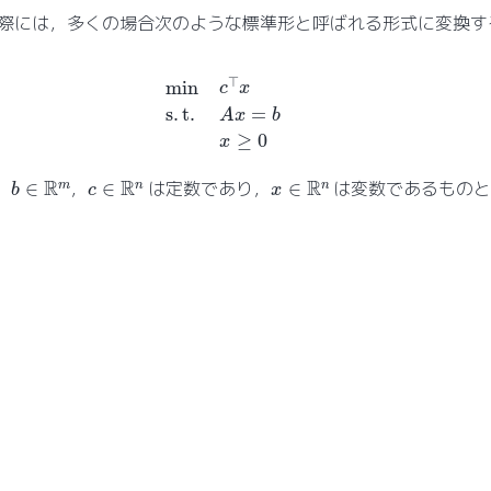
際には，多くの場合次のような標準形と呼ばれる形式に変換す
min
c
⊤
x
s
.
t
.
A
x
=
b
x
≥
0
b
∈
R
m
c
∈
R
n
x
∈
R
n
，
，
は定数であり，
は変数であるものと