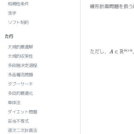
相補性条件
線形計画問題を扱う
添字
ソフト制約
た行
大域的最適解
A
∈
R
m
×
n
ただし，
大域的収束性
多段階決定過程
多品種流問題
タブーサーチ
多目的最適化
単体法
ダイエット問題
妥当不等式
逐次二次計画法