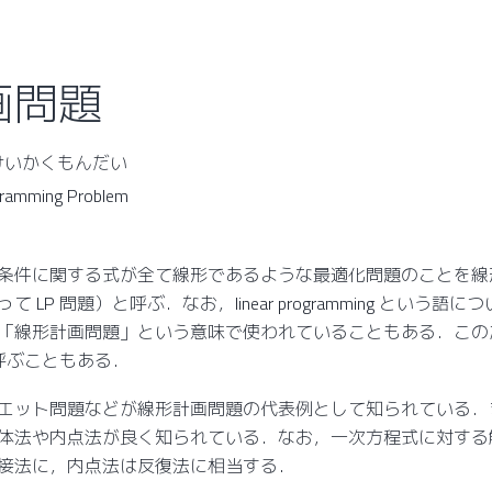
画問題
いけいかくもんだい
ogramming Problem
条件に関する式が全て線形であるような最適化問題のことを線
 LP 問題）と呼ぶ．なお，linear programming という
「線形計画問題」という意味で使われていることもある．この
と呼ぶこともある．
エット問題などが線形計画問題の代表例として知られている．
体法や内点法が良く知られている．なお，一次方程式に対する
接法に，内点法は反復法に相当する．