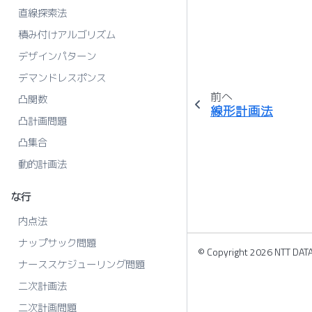
直線探索法
積み付けアルゴリズム
デザインパターン
デマンドレスポンス
前へ
凸関数
線形計画法
凸計画問題
凸集合
動的計画法
な行
内点法
ナップサック問題
© Copyright 2026 NTT DATA 
ナーススケジューリング問題
二次計画法
二次計画問題