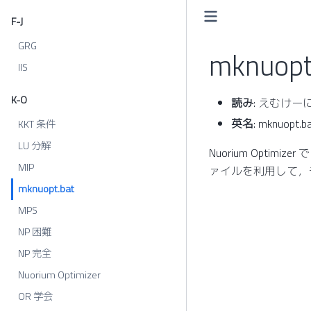
F-J
GRG
mknuopt
IIS
K-O
読み
: えむけ
英名
: mknuopt.b
KKT 条件
LU 分解
Nuorium Opt
MIP
ァイルを利用して，
mknuopt.bat
MPS
NP 困難
NP 完全
Nuorium Optimizer
OR 学会