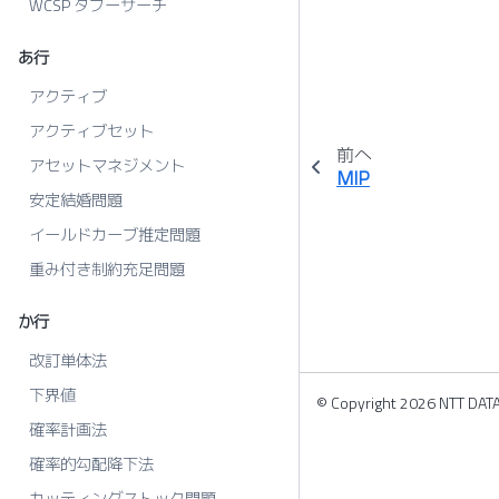
WCSP タブーサーチ
あ行
アクティブ
アクティブセット
前へ
アセットマネジメント
MIP
安定結婚問題
イールドカーブ推定問題
重み付き制約充足問題
か行
改訂単体法
下界値
© Copyright 2026 NTT DATA 
確率計画法
確率的勾配降下法
カッティングストック問題