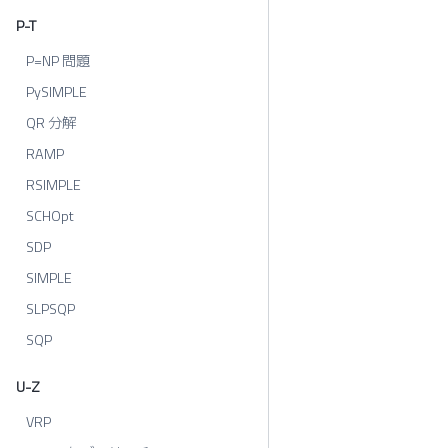
P-T
P=NP 問題
PySIMPLE
QR 分解
RAMP
RSIMPLE
SCHOpt
SDP
SIMPLE
SLPSQP
SQP
U-Z
VRP