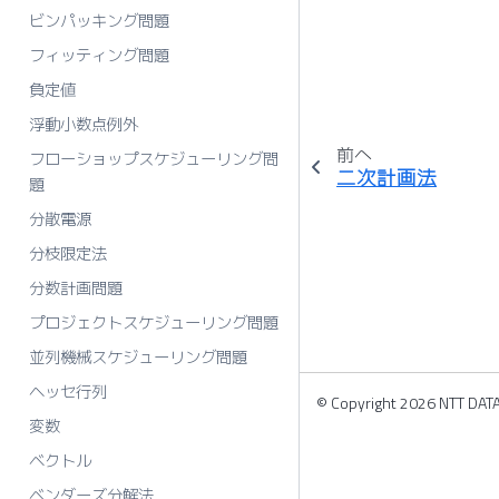
ビンパッキング問題
フィッティング問題
負定値
浮動小数点例外
前へ
フローショップスケジューリング問
二次計画法
題
分散電源
分枝限定法
分数計画問題
プロジェクトスケジューリング問題
並列機械スケジューリング問題
ヘッセ行列
© Copyright 2026 NTT DATA 
変数
ベクトル
ベンダーズ分解法