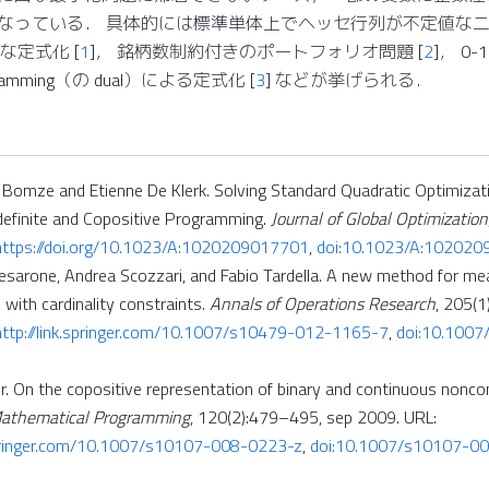
なっている． 具体的には標準単体上でヘッセ行列が不定値な
凸な定式化
[
1
]
， 銘柄数制約付きのポートフォリオ問題
[
2
]
， 0
rogramming（の dual）による定式化
[
3
]
などが挙げられる．
Bomze and Etienne De Klerk. Solving Standard Quadratic Optimizat
definite and Copositive Programming.
Journal of Global Optimization
https://doi.org/10.1023/A:1020209017701
,
doi:10.1023/A:10202
sarone, Andrea Scozzari, and Fabio Tardella. A new method for mea
 with cardinality constraints.
Annals of Operations Research
, 205(
http://link.springer.com/10.1007/s10479-012-1165-7
,
doi:10.100
. On the copositive representation of binary and continuous nonco
athematical Programming
, 120(2):479–495, sep 2009. URL:
.springer.com/10.1007/s10107-008-0223-z
,
doi:10.1007/s10107-0