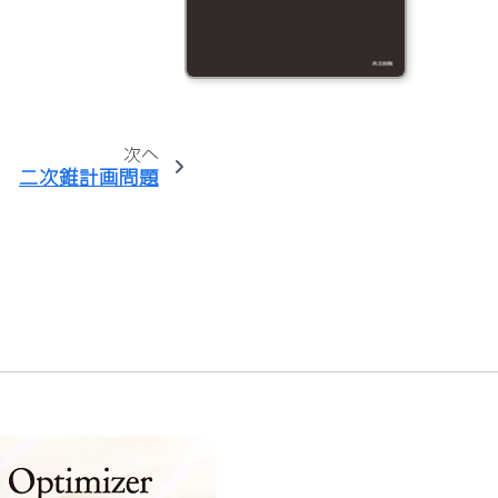
次へ
二次錐計画問題