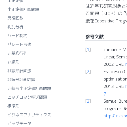
半正定値
は近年も研究対象と
半正定値計画問題
る問題（stQP）の
反復回数
法をCopositive P
判別分析
ハード制約
参考文献
パレート最適
[
1
]
Immanuel M 
非基底行列
Linear, Semi
非線形
2002. URL:
非線形計画法
[
2
]
Francesco Ce
optimization
非線形計画問題
2013. URL:
非線形半正定値計画問題
7
.
ヒッチコック輸送問題
[
3
]
Samuel Burer
標準形
programs.
M
ビジネスアナリティクス
http://link
ビッグデータ