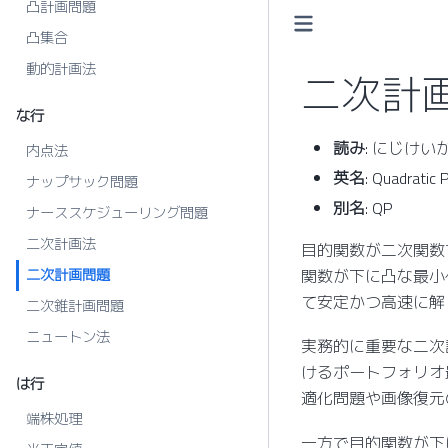
凸計画問題
凸集合
動的計画法
二次計
な行
読み
: にじけ
内点法
英名
: Quadratic
ナップサック問題
別名
: QP
ナーススケジューリング問題
二次計画法
目的関数が二次関数
二次計画問題
関数が下に凸な最小
て安定かつ高速に解
二次錐計画問題
ニュートン法
実務的に重要な二次
けるポートフォリオ
は行
適化問題や画像復元
端株処理
一方で目的関数が下