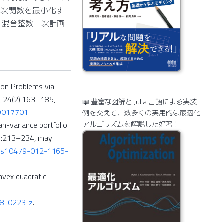
二次関数を最小化す
-1 混合整数二次計画
ion Problems via
, 24(2):163–185,
📖 豊富な図解と Julia 言語による実装
09017701
.
例を交えて，数多くの実用的な最適化
アルゴリズムを解説した好著！
n-variance portfolio
1):213–234, may
7/s10479-012-1165-
nvex quadratic
08-0223-z
.