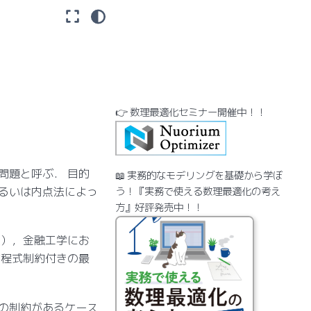
👉 数理最適化セミナー開催中！！
問題と呼ぶ． 目的
📖 実務的なモデリングを基礎から学ぼ
るいは内点法によっ
う！『実務で使える数理最適化の考え
方』好評発売中！！
法），金融工学にお
方程式制約付きの最
の制約があるケース