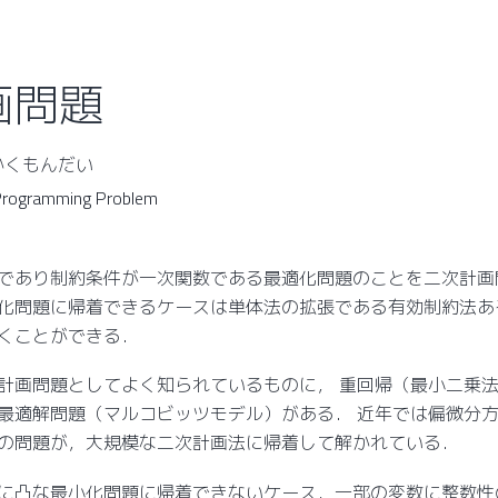
画問題
いかくもんだい
 Programming Problem
であり制約条件が一次関数である最適化問題のことを二次計画
化問題に帰着できるケースは単体法の拡張である有効制約法あ
くことができる．
計画問題としてよく知られているものに， 重回帰（最小二乗
最適解問題（マルコビッツモデル）がある． 近年では偏微分
の問題が，大規模な二次計画法に帰着して解かれている．
に凸な最小化問題に帰着できないケース，一部の変数に整数性