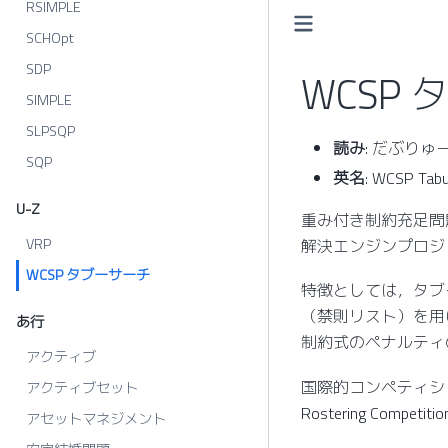
RSIMPLE
SCHOpt
SDP
WCSP
SIMPLE
SLPSQP
読み
: だぶり
SQP
英名
: WCSP Tabu
U-Z
重み付き制約充足問
VRP
解決エンジンプロジ
WCSP タブーサーチ
特徴としては，タブ
（禁則リスト）を用
あ行
制約式のペナルティ
アクティブ
国際的コンペティションである In
アクティブセット
Rostering Comp
アセットマネジメント