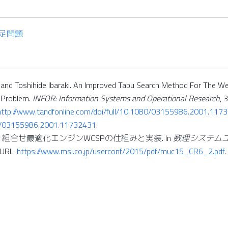
足問題
 and Toshihide Ibaraki. An Improved Tabu Search Method For The We
n Problem.
INFOR: Information Systems and Operational Research
, 
http://www.tandfonline.com/doi/full/10.1080/03155986.2001.117
0/03155986.2001.11732431
.
 組合せ最適化エンジンWCSPの仕組みと実装. In
数理システム
 URL:
https://www.msi.co.jp/userconf/2015/pdf/muc15_CR6_2.pdf
.