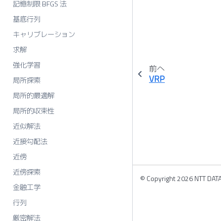
記憶制限 BFGS 法
基底行列
キャリブレーション
求解
強化学習
前へ
VRP
局所探索
局所的最適解
局所的収束性
近似解法
近接勾配法
近傍
近傍探索
© Copyright 2026 NTT DATA 
金融工学
行列
厳密解法