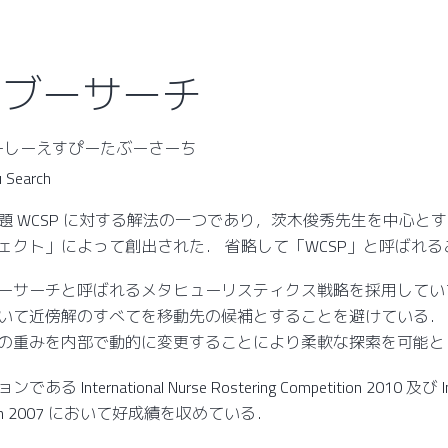
 タブーサーチ
ゅーしーえすぴーたぶーさーち
 Search
題 WCSP に対する解法の一つであり，茨木俊秀先生を中心と
ェクト」によって創出された． 省略して「WCSP」と呼ばれる
ーサーチと呼ばれるメタヒューリスティクス戦略を採用してい
いて近傍解のすべてを移動先の候補とすることを避けている．
の重みを内部で動的に変更することにより柔軟な探索を可能と
ternational Nurse Rostering Competition 2010 及び Inte
etition 2007 において好成績を収めている．