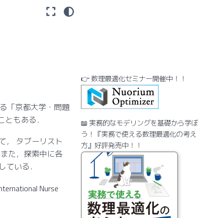
👉 数理最適化セミナー開催中！！
する「京都大学・問題
こともある．
📖 実務的なモデリングを基礎から学ぼ
う！『実務で使える数理最適化の考え
て， タブーリスト
方』好評発売中！！
 また，探索中に各
している．
rnational Nurse