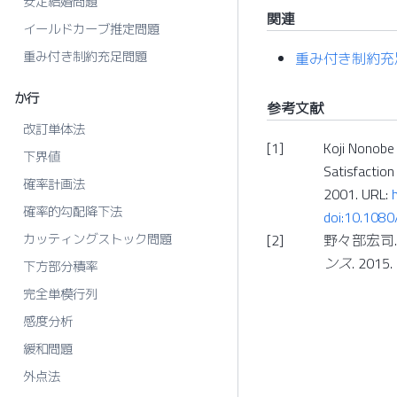
安定結婚問題
関連
イールドカーブ推定問題
重み付き制約充足問題
重み付き制約充
か行
参考文献
改訂単体法
[
1
]
Koji Nonobe
下界値
Satisfactio
確率計画法
2001. URL:
確率的勾配降下法
doi:10.108
カッティングストック問題
[
2
]
野々部宏司.
ンス
. 2015.
下方部分積率
完全単模行列
感度分析
緩和問題
外点法